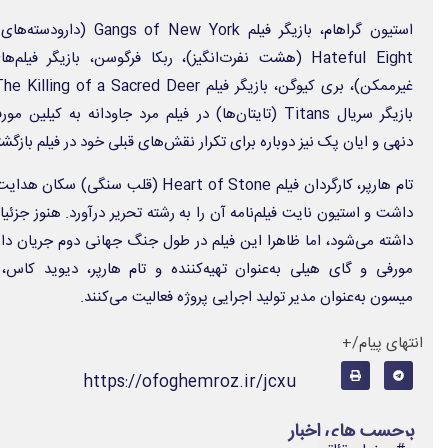
استیون گراهام
، بازیگر فیلم Gangs of New York (دارودسته‌های نیویورکی)،
Hateful Eight (هشت نفرت‌انگیز)،
ربکا فرگوسن
غیرممکن)،
بری کیوگن
، بازیگر فیلم The Killing of a Sacred Deer (کشتن گوزن مقدس) و
بازیگر سریال Titans (تایتان‌ها) در فیلم مرد جاودانه به
کیلین مورف
دنهی
و
ایان پک
نیز دوباره برای تکرار نقش‌های قبلی خود در فیلم بازگشت
تام هارپر
داشت و استیون نایت فیلم‌نامه آن را به رشته تحریر درآورد. هنوز جزئی
داشته می‌شود، اما ظاهرا این فیلم در طول جنگ جهانی دوم جریان دار
مورفی و
گای هیلی
به‌عنوان تهیه‌کننده و تام هارپر،
دیوید کاس
،
میسون
به‌عنوان مدیر تولید اجرایی پروژه فعالیت می‌کنند.
انتهای پیام/+
https://ofoghemroz.ir/jcxu
برچسب های اخبار