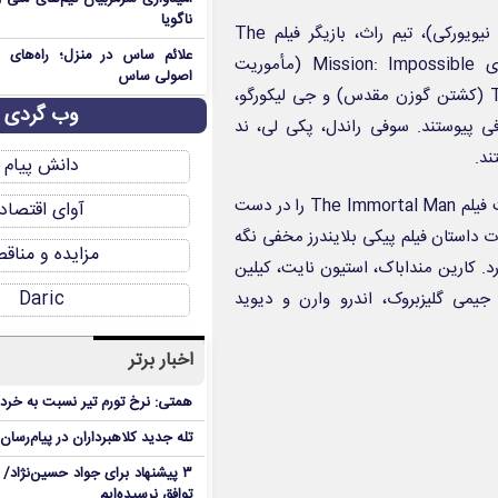
ناگویا
تیم راث
، بازیگر فیلم The
علائم ساس در منزل؛ راه‌های 
، بازیگر فیلم‌های Mission: Impossible (مأموریت
اصولی ساس
جی لیکورگو
،
وب گردی
ی
پیوستند.
سوفی راندل
،
پکی لی
،
ند
ند.
دانش پیام
، کارگردان فیلم Heart of Stone (قلب سنگی) سکان هدایت فیلم The Immortal Man را در دست
آوای اقتصاد
ات داستان فیلم پیکی بلایندرز مخفی نگه
مزایده و مناق
د.
کارین منداباک
، استیون نایت، کیلین
Daric
جیمی گلیزبروک
،
اندرو وارن
و
دیوید
اخبار برتر
همتی: نرخ تورم تیر نسبت به خردا
تله جدید کلاهبرداران در پیام‌رسان
۳ پیشنهاد برای جواد حسین‌نژاد/ م
توافق نرسیده‌ایم