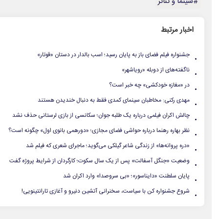
#سینما و تئاتر
اخبار مرتبط
.
جشنواره فیلم فضای باز به پایان رسید؛ اسب بالدار در دستان «قوتار»
.
ناگفته‌های از دوبله «رویاشهر»
.
در «مغازه خودکشی» چه خبر است؟
.
مهدی رکنی: مخاطبان سینمای کمدی فقط به دنبال خندیدن هستند
.
چالش‌ اکران فیلمی درباره یک طلبه‌ جوان؛ سکانسی از بازی لرستانی حذف نشد
.
نظر بهاره رهنما درباره حواشی فضای مجازی؛ «دورهمی بانوی اول» چگونه است؟
.
«دره پروانه‌ها» از زندگی شاعر گیلکی می‌گوید؛ ماجرای شعری که فیلم شد
.
وضعیت «جنگل آسفالت» پس از یک سال سکوت؛ کارگردان از شرایط پروژه گفت
.
پایان سلطنت «دایناسور»؛ «بی سروصدا» وارد اکران شد
.
شروع جشنواره کن با سیاست، سخنرانی آتشین دنیرو و آغازی تارانتینویی!