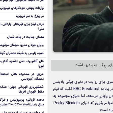
هر ۸۰ دقیقه کم‌خوابی؛ نیم کیلو اضافه‌وزن در ۶ هفته!
واردات پنهانی خودکارهای میلیونی
در برزخ به سر می‌بریم
فرش قرمز برای قهرمانان وارداتی
ملی!
معمای جنایت در جاده شمال
پایان جولان سارق حرفه‌ای موتورس
ضربه پلیس به شبکه مالخران گوش
«ابر آتشین»، عامل تشدید آتش‌س
ای پیکی بلایندرز باشند.
اروپا
دستگاه آمبولانس
تری برای روایت در دنیای پیکی بلایندرز
شمشیربازی قهرمانی جهان؛ حذف
وجود دارد. همان‌طور که رسانه کامینگ‌سون گزارش داد، استیون نایت در برنامه BBC Breakfast گفت که فیلم
مقابل قهرمان آفریقا
ی بلایندرز پایان می‌دهد، اما دنیای مجموعه به
محمد قربانی: پرسپولیس و تراکت
انتهای مسیر نرسیده است: «اجازه ندارم که چنین چیزی را اعلام کنم و تنها می‌گویم که دنیای Peaky Blinders
مبلغ رضایتنامه‌ام ۲۰۰ تا ۳۰۰ میلیارد است!
راه است.
امیدواری سرمربیان تیم‌های ملی 