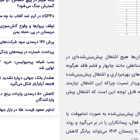
تنگه هرمز در پیچ حساس؛ آیا میا
گسترش جنگ می‌شود؟
«SPF» در کرم ضد آفتاب به چه معناست؟
توقف پروازها و وقوع آتش‌سوزی
عربستان در پی حمله یمن
پرش ۱۴۷ درصدی سود شرکت‌های بورس در بهار
پرداخت خسارت در بیمه‌های زندگی ۷ برابر 
‌ها هیچ اشتغال پیش‌بینی‌شده‌ای در
 مناطقی مانند چابهار و قشم فاقد هرگونه
نهایی شد
ای بهره‌برداری و اشتغال پیش‌بینی‌شده
هشدار بانک جهانی درباره تشدید تن
طح کشور برخوردار نسیت چراکه این اشتغال نیازمند
فاجعه آرام‌آرام شکل می‌گیرد
ته قابل توجه این است که اشتغال پیش
کاهش ۵۰ درصدی واردات برنج
واردکنندگان
تداوم صعود قیمت طلا در بازار جها
 پیش‌بینی‌شده به صورت تمام‌وقت یا
ال، پیمانکاران را در بر می‌گیرد و روند
کاهشی اشتغال پیش‌بینی‌شده در پروانه‌های بهره‌برداری صادره از بهار تا زمستان ۱۴۰۴ می‌تواند بیانگر کاهش