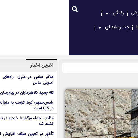
زشی
زندگی
چند رسانه ای
آخرین اخبار
علائم ساس در منزل؛ راه‌های 
اصولی ساس
تله جدید کلاهبرداران در پیام‌رسان
رئیس‌جمهور کوبا: ترامپ به دنب
در کوبا است
مظنون حمله مرگبار با خودرو در ب
کشته شد
تأخیر در تعیین سقف افزایش اجا