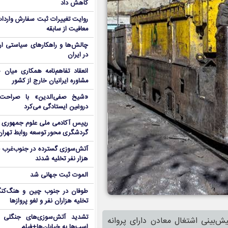
کاهش داد
روایت تغییرات ثبت سفارش واردات 
معافیت از سابقه
چالش‌ها و راهکارهای سیاستی ار
در ایران
انعقاد تفاهم‌نامه همکاری میان 
مشاوره ایرانیان خارج از کشور
«شیخ صفی‌الدین» با صراحت د
دروغین ایستادگی می‌کرد
رییس آکادمی ملی علوم جمهوری آ
گردشگری محور توسعه روابط تهران
هزار نفر تخلیه شدند
الموت ثبت جهانی شد
طوفان در جنوب چین و هنگ‌کنگ؛ 
تخلیه هزاران نفر و لغو پروازها
تشدید آتش‌سوزی‌های جنگلی د
بینی اشتغال معادن دارای پروانه
اسب‌ها به خیابان‌ها+فیلم