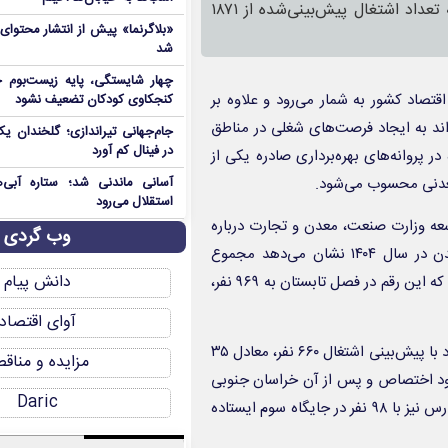
بهره‌برداری صادره در سال ۱۴۰۴ روندی نزولی داشته، به‌گونه‌ای که تعداد اشتغال پیش‌بینی‌شده از ۱۸۷۱
«بلاگرنما» پیش از انتشار محتوا
شد
چهار شایستگی، پایه زیست‌بوم ج
تصاد کشور به شمار می‌رود و علاوه بر
کنجکاوی کودکان تضعیف نشود
اند به ایجاد فرصت‌های شغلی در مناطق
جام‌جهانی تیراندازی؛ گلخندان یک
در فینال کم آورد
پروانه‌های بهره‌برداری صادره یکی از
معدنی محسوب می‌شود.
آسانی ماندنی شد؛ ستاره آبی‌ه
استقلال می‌رود
عه وزارت صنعت، معدن و تجارت درباره
وب گردی
پیش بینی تعداد اشتغال پروانه‌های بهره‌برداری صادره در بخش معدن در سال ۱۴۰۴ نشان می‌دهد مجموع
دانش پیام
اشتغال پیش‌بینی‌شده در پروانه‌های صادره طی فصل بهار ۱۸۷۱ نفر بوده که این رقم در فصل تابستان به ۹۶۹ نفر،
آوای اقتصاد
سال گذشته نشان می‌دهد استان یزد با پیش‌بینی اشتغال ۶۶۰ نفر، معادل ۳۵
مزایده و مناق
 خود اختصاص و پس از آن خراسان جنوبی
Daric
با ۵۹۸ نفر و سهمی نزدیک به ۳۲ درصد در رتبه دوم قرار دارد و استان فارس نیز با ۹۸ نفر در جایگاه سوم ایستاده