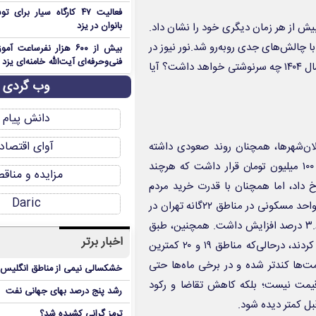
فعالیت ۴۷ کارگاه سیار بر
بانوان در یزد
سکن بیش از هر زمان دیگری خود را نشان داد.
ا چالش‌های جدی روبه‌رو شد.نور نیوز در
بیش از ۶۰۰ هزار نفرساعت
فنی‌وحرفه‌ای آیت‌الله خامنه‌ای یزد 
خبری نوشت:با این اوصاف، سؤال اصلی این است که بازار مسکن در سال ۱۴۰۴ چه سرنوشتی خواهد داشت؟ آیا
وب گردی
دانش پیام
آوای اقتصاد
یمت مسکن در سال ۱۴۰۳، به‌ویژه در کلان‌شهرها، همچنان روند صعودی داشته
است. میانگین قیمت هر مترمربع مسکن در تهران در محدوده ۹۰ تا ۱۰۰ میلیون تومان قرار داشت که هرچند
مزایده و مناق
۱۳ تا ۱۴۰۰ با سرعت کمتری رخ داد، اما همچنان با قدرت خرید مردم
Daric
همخوانی ندارد.براساس شاخص مسکن، قیمت پیشنهادی هر مترمربع واحد مسکونی در مناطق ۲۲گانه تهران در
بهمن ۱۴۰۳ به ۹۴ میلیون و ۴۰۰ هزار تومان رسید که نسبت به دی‌ماه ۳.۶ درصد افزایش داشت. همچنین، طبق
اخبار برتر
آمار بانک مرکزی، مناطق ۲، ۵، ۱۰ و ۴ بالاترین میزان معاملات را ثبت کردند، درحالی‌که مناطق ۱۹ و ۲۰ کمترین
‌ها کندتر شده و در برخی ماه‌ها حتی
خشکسالی نیمی از مناطق انگلیس ر
مت نیست؛ بلکه کاهش تقاضا و رکود
رشد پنج درصد بهای جهانی نفت
 کمتر دیده شود.
ترمز گرانی کشیده شد؟