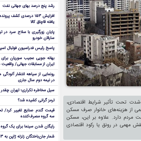
رشد پنج درصد بهای جهانی نفت
افزایش ۱۵۳ درصدی کشف پرو
یافته قاچاق کالا
پایان زورگیری با سلاح سرد در ته
سارقان خودرو
پاسخ رئیس فدراسیون فوتبال اسپانی
بهانه جویی عجیب سوریان برای ج
ایران از مسابقات جهانی/ واقعیت 
رونمایی از سیاهه انتشار آلودگی 
در نیمه دوم سال جاری
سیل مخاطره تکراری؛ تهران چقدر 
ترمز گرانی کشیده شد؟
ه‌شدت تحت تأثیر شرایط اقتصادی،
یمی از هزینه‌های خانوار صرف مسکن
قیمت گندم صنایع تغییر کرد/ تخ
سه گروه مصرف‌کننده
ت مردم دارد. علاوه بر این، مسکن
نقش مهمی در رونق یا رکود اقتصادی
رایگان شدن سینما برای یک گروه
شمار جان‌باختگان زلزله ژاپن به ۱۳ نفر رسید