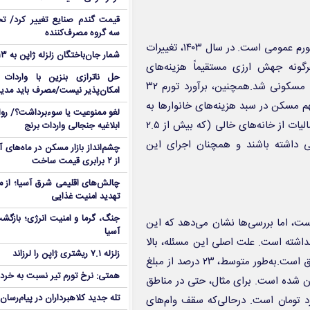
قیمت گندم صنایع تغییر کرد/ تخ
سه گروه مصرف‌کننده
یکی از مهم‌ترین عوامل تأثیرگذار بر قیمت مسکن، نوسانات نرخ ارز و تورم عمومی است. در سال ۱۴۰۳، تغییرات
شمار جان‌باختگان زلزله ژاپن به ۱۳ نفر رسید
گونه جهش ارزی مستقیماً هزینه‌های
حل ناترازی بنزین با واردات
ساخت‌وساز را افزایش داد و منجر به رشد قیمت تمام‌شده واحدهای مسکونی شد.همچنین، برآورد تورم ۳۲
امکان‌پذیر نیست/مصرف باید مدی
 کرد و سهم مسکن در سبد هزینه‌های خانوارها به
لغو ممنوعیت یا سوءبرداشت؟/ روا
شکل نگران‌کننده‌ای بالا رفت. از سوی دیگر، سیاست‌هایی مانند اخذ مالیات از خانه‌های خالی (که بیش از ۲.۵
ابلاغیه جنجالی واردات برنج
بی داشته باشند و همچنان اجرای این
چشم‌انداز بازار مسکن در ماه‌های
از ۲ برابری قیمت ساخت
چالش‌های اقلیمی شرق آسیا؛ از مو
تهدید امنیت غذایی
جنگ، گرما و امنیت انرژی؛ بازگش
ت، اما بررسی‌ها نشان می‌دهد که این
آسیا
نداشته است. علت اصلی این مسئله، بالا
زلزله ۷.۱ ریشتری ژاپن را لرزاند
بودن قیمت مسکن نسبت به سقف وام‌ها و همچنین هزینه بالای اوراق است.به‌طور متوسط، ۲۳ درصد از مبلغ
همتی: نرخ تورم تیر نسبت به خردا
 شده است. برای مثال، حتی در مناطق
تله جدید کلاهبرداران در پیام‌رسان
ن، قیمت آپارتمان‌های کوچک و قدیمی بین ۲ تا ۳ میلیارد تومان است. درحالی‌که سقف وام‌های