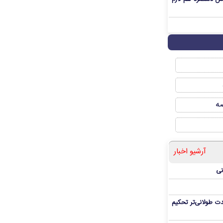
صه
آرشیو اخبار
نی
ت طولانی‌تر تحکیم