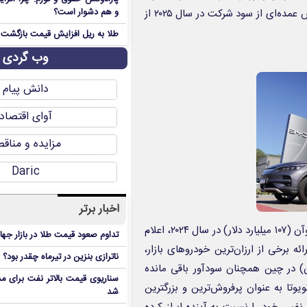
مدیرعامل بی وای دی همچنین اعلام کرده است که انتظار می‌رود بخش عمده‌ای از سود شرکت در سال ۲۰۲۵ از
و هم دشوار است؟
طلا به ریل افزایش قیمت بازگشت
وب گردی
دانش پیام
آوای اقتصاد
مزایده و مناق
Daric
اخبار برتر
گروه خودروسازی بی‌ وای‌ دی پس از ثبت رکورد درآمد ۷۷۷.۱ میلیارد یوآن (۱۰۷ میلیارد دلار) در سال ۲۰۲۴، اعلام
تداوم صعود قیمت طلا در بازار جها
ه برخی از ارزان‌ترین خودروهای بازار،
ناترازی بنزین در تیرماه چقدر بود؟
ی دی Seagull با قیمت کمتر از ۱۰,۰۰۰ دلار (۶۹,۸۰۰ یوان) در چین همچنان سودآور باقی مانده
سناریوی قیمت بالاتر نفت برای مد
یوتا به عنوان پرفروش‌ترین و بزرگترین
شد