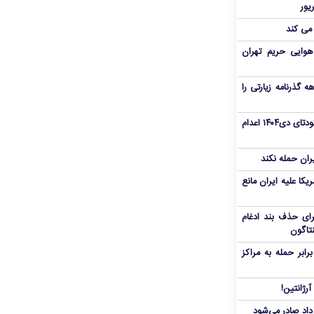
 می کند
هوایی حریم تهران
هم سفر اربعین/ اعتبار ۶ماهه گذرنامه زیارتی را
«مهدی خانکی» از تروریست‌های کودتای دی۱۴۰۴ اعدام
یران حمله نکند
یکا علیه ایران مانع
برای حذف بند ادغام
نتاگون
بر حمله به مراکز
رژانتین!
رداد صادر می‌شود