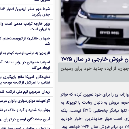
تحویل شد
شرط م
جدی بگیرید
وزیر خارجه ترامپ مدعی است واش
با ایران است
شد
الزیدی: به ترامپ توصیه کردم به ا
ن فروش خارجی در سال ۲۰۲۵
اسپانیا همچنان در برابر عملیات آمر
جهان، از ایده جدید خود برای رسیدن
ایجاد می‌کند
نمایندگان آمریکا مانع رای‌گیری 
نظامی با اسرائیل از لایحه بودجه پ
زیدان سرمربی تیم ملی فرانسه شد
 (BYD)، اهداف بلندپروازانه‌ای را برای خود تعیین کرده که فراتر
گواهینامه موتورسواری بانوان در م
م فروش به دنبال رقابت با تویوتا، به
عنوان یکی از غول‌های بی‌رقیب صنعت خودروسازی است. این هدف تنها بیانگر جاه‌طلبی BYD نیست، بلکه
وزش باد شدید و گرد و خاک در نق
ازی است.طبق جدیدترین اخبار خودرو،
آیین جاماندگان اربعین در تهران بر
بزرگترین خودروساز چین پیش‌بینی کرده است که فروش آن در سال ۲۰۲۵ دو برابر فروش سال ۲۰۲۴ خواهد بود.
پارادوکس حقوق و تورم: چرا افزا