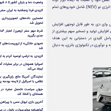
 ۱۰.۸ میلیون دستگاه در سال ۲۰۲۴، اعتماد به نفس خود را نسبت به آینده ابراز کرده
وضعیت دما و بارش کشور تا ۸ شهریور
است. بی‌ وای‌ دی در سال گذشته حدود ۴.۲۷ میلیون دستگاه خودروی انرژی نو (NEV) شامل خودروهای تمام
الزیدی فردا پنجشنبه به ایران سفر
نخستین داده‌های تصویربرداری 
تحویل شد
‌ وای‌ دی به طور قابل توجهی افزایش
ای افزایش تولید و تسخیر سهم بیشتری از
شرط م
جدی بگیرید
 عوامل کلیدی در دستیابی به این هدف
تولید انبوه و نوآوری در تکنولوژی باتری، به دنبال
شد
الزیدی: به ترامپ توصیه کردم به ا
اسپانیا همچنان در برابر عملیات آمر
ایجاد می‌کند
نمایندگان آمریکا مانع رای‌گیری 
نظامی با اسرائیل از لایحه بودجه پ
جهان سیاست «تحمل صفر» در برا
هسته‌ای را اتخاذ کند
آخرین بازی لیونل مسی با پیراهن آ
گواهینامه موتورسواری بانوان در م