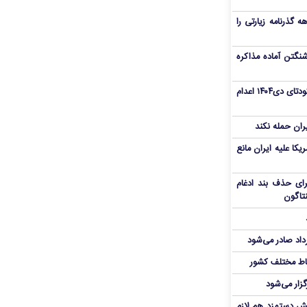
هم سفر اربعین/ اعتبار ۶ماهه گذرنامه زیارتی را
نگتن آماده مذاکره
«مهدی خانکی» از تروریست‌های کودتای دی۱۴۰۴ اعدام
یران حمله نکند
یکا علیه ایران مانع
برای حذف بند ادغام
نتاگون
رداد صادر می‌شود
اط مختلف کشور
گزار می‌شود
یش دستمزد هم لازم