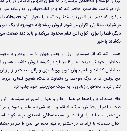
برره
را نوشته و
ساختمان پزشکان
را به عنوان سریالی ماندگار در ژانر ک
باز» در قامت هنرمندی حاضر شد که پای کتاب‌خوانی را به رسانه ملی ب
دیگری که دستی بر آتش نویسندگی داشتند را معرفی کرد.
«صبحانه با ز
دیگر، فضا را برای اکران این فیلم محدود می‌کند و باید دید صحت می
بکشاند یا خیر
همین شد که اثر سینمایی اول او یعنی
جهان با من برقص
با وجود
مخاطبان خودش دیده شد و ۶ میلیارد در گیشه فروش
مخاطبان کشاند و طعم جهان دوپهلوی فانتزی و رئال صحت را زیر زب
من برقص
که با مرگ مواجهه‌ای متفاوت داشت، همین فضای ابزورد ر
تکرار کرد و مخاطبان زیادی را به سبک جهان‌بینی خود جلب کرد.
حالا
صبحانه با زرافه‌ها
در همان حال و هوا از امروز در سینماها اکران
صحت اعم از بخشش، مرگ، انتقام و .. به شیوه متفاوتی شوخی می‌کند 
می‌دهد. صبحانه با زرافه‌ها را
سیدمصطفی احمدی
تهیه کرده اس
اکران
صبحانه با زرافه‌ها
در جشنواره فیلم فجر،
بی بدن
را نیز در جشنوا