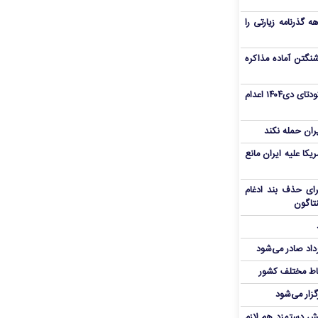
هم سفر اربعین/ اعتبار ۶ماهه گذرنامه زیارتی را
نگتن آماده مذاکره
«مهدی خانکی» از تروریست‌های کودتای دی۱۴۰۴ اعدام
یران حمله نکند
یکا علیه ایران مانع
برای حذف بند ادغام
نتاگون
رداد صادر می‌شود
اط مختلف کشور
گزار می‌شود
یش دستمزد هم لازم