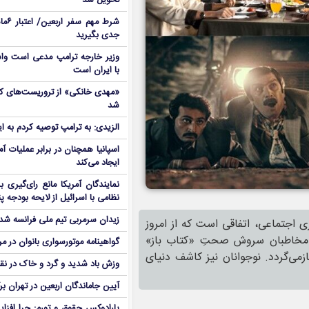
تحویل شد
شرط م
جدی بگیرید
وزیر خارجه ترامپ مدعی است واش
با ایران است
شد
الزیدی: به ترامپ توصیه کردم به ا
اسپانیا همچنان در برابر عملیات آمر
ایجاد می‌کند
نمایندگان آمریکا مانع رای‌گیری 
نظامی با اسرائیل از لایحه بودجه پ
زیدان سرمربی تیم ملی فرانسه شد
ی اجتماعی، اتفاقی است که از امروز
ان مخاطبان سروش صحتِ «کتاب باز»
گواهینامه موتورسواری بانوان در م
می‌گردد. نوجوانان نیز کاشف دنیای
وزش باد شدید و گرد و خاک در نق
آیین جاماندگان اربعین در تهران بر
پارادوکس حقوق و تورم: چرا افزا