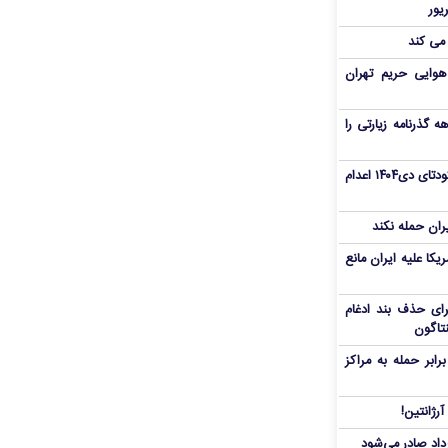
 می کند
هوایی حریم تهران
هم سفر اربعین/ اعتبار ۶ماهه گذرنامه زیارتی را
«مهدی خانکی» از تروریست‌های کودتای دی۱۴۰۴ اعدام
یران حمله نکند
یکا علیه ایران مانع
برای حذف بند ادغام
نتاگون
بر حمله به مراکز
رژانتین!
رداد صادر می‌شود