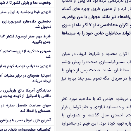
مدی کارگردانی کرده بود اما پس از «کتاب
وضعیت دما و بارش کشور تا ۸ شهریور
از کرد و از همین طریق چهره های گمنام
الزیدی فردا پنجشنبه به ایران سفر
رافه‌ها» نیز مانند «جهان با من برقص»،
نخستین داده‌های تصویربرداری 
در شرایط متفاوتی اکران می‌شود. فروش پیشتازانه «زودپز» از یک سو و اکران «هفتادسی» از ۷ آذر ماه از سوی
تحویل شد
‌تواند مخاطبان خاص خود را به سینماها
شرط م
جدی بگیرید
 اکران محدود و شرایط کرونا، در میان
شد
 داشت. همین اثر، مسیر فیلمسازی صحت را پیش چشم
الزیدی: به ترامپ توصیه کردم به ا
ان مخاطبان نشاند. صحت پس از
جهان با
اسپانیا همچنان در برابر عملیات آمر
ا در سریال
مگه تموم عمر چند بهاره
نیز
ایجاد می‌کند
نمایندگان آمریکا مانع رای‌گیری 
نظامی با اسرائیل از لایحه بودجه پ
 می‌شود. فیلمی که با مفاهیم مورد نظر
جهان سیاست «تحمل صفر» در برا
و دستمایه تراژدی و طنز توامان قرار
هسته‌ای را اتخاذ کند
ت. احمدی سال گذشته و همزمان با
آخرین بازی لیونل مسی با پیراهن آ
ره تهیه کرده بود. این فیلم در جشنواره
گواهینامه موتورسواری بانوان در م