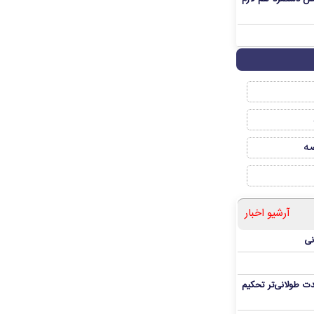
صه
آرشیو اخبار
نی
ت طولانی‌تر تحکیم