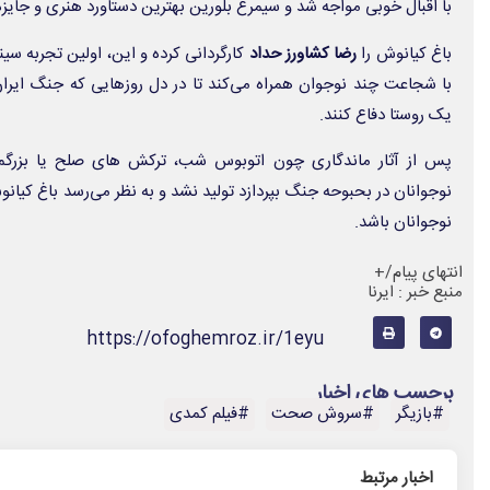
با اقبال خوبی مواجه شد و سیمرغ بلورین بهترین دستاورد هنری و جایزه 
باغ کیانوش
را
رضا کشاورز حداد
کارگردانی کرده و این، اولین تجربه سی
با شجاعت چند نوجوان همراه می‌کند تا در دل روزهایی که جنگ ایران
یک روستا دفاع کنند.
پس از آثار ماندگاری چون
اتوبوس شب، ترکش های صلح
یا
بزرگم
نوجوانان در بحبوحه جنگ بپردازد تولید نشد و به نظر می‌رسد
باغ کیان
نوجوانان باشد.
انتهای پیام/+
منبع خبر : ایرنا
https://ofoghemroz.ir/1eyu
برچسب های اخبار
#بازیگر
#سروش صحت
#فیلم کمدی
اخبار مرتبط