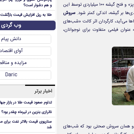
پس از فراز و نشیب‌های متوالی جنجال‌های «زودپز» و فتح گیشه ۱۰۰ میلیاردی توسط این
و هم دشوار است؟
ی‌ها بر گیشه، اندکی کمتر شود.
سروش
طلا به ریل افزایش قیمت بازگشت
ها می‌آید، کارگردان اثر کالت «شب‌های
وب گردی
 عنوان فیلمی متفاوت برای نوجوانان،
دانش پیام
آوای اقتصاد
مزایده و مناق
Daric
اخبار برتر
تداوم صعود قیمت طلا در بازار جها
ناترازی بنزین در تیرماه چقدر بود؟
سناریوی قیمت بالاتر نفت برای مد
 او همان سروش صحتی بود که
شب‌های
شد