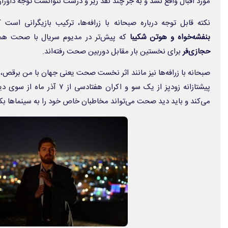
مورد اقبال واقع نشد و به جز چند نقد ریز و درشت نتوانست توجه داوران
نکته قابل توجه درباره
صبحانه با زرافه‌ها
، ترکیب بازیگرانی است ک
بنفشه‌خواه و هوتن شکیبا
که پیش‌تر در مدیوم سریال با صحت همک
حجازی‌فر
برای نخستین بار مقابل دوربین صحت رفته‌اند.
صبحانه با زرافه‌ها
نیز مانند اثر نخست صحت یعنی
جهان با من برقص
،
پیشتازانه
زودپز
از یک سو و اکران
هفتادسی
از ۷ آذر ماه از سوی 
می‌کند و باید دید صحت می‌تواند مخاطبان خاص خود را به سینماها بکش