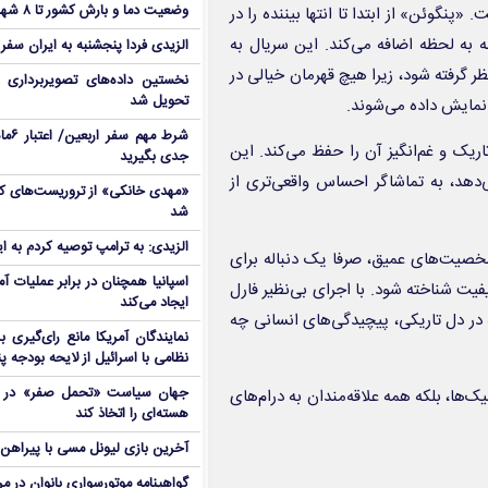
وضعیت دما و بارش کشور تا ۸ شهریور
نگوئن» از ابتدا تا انتها بیننده را در
 به لحظه اضافه می‌کند. این سریال به
الزیدی فردا پنجشنبه به ایران سفر
ر گرفته شود، زیرا هیچ قهرمان خیالی در
نخستین داده‌های تصویربرداری 
تحویل شد
نمایش داده می‌شوند.
شرط م
ریک و غم‌انگیز آن را حفظ می‌کند. این
جدی بگیرید
ی‌دهد، به تماشاگر احساس واقعی‌تری از
شد
الزیدی: به ترامپ توصیه کردم به ا
خصیت‌های عمیق، صرفا یک دنباله برای
اسپانیا همچنان در برابر عملیات آمر
فیت شناخته شود. با اجرای بی‌نظیر فارل
ایجاد می‌کند
 در دل تاریکی، پیچیدگی‌های انسانی چه
نمایندگان آمریکا مانع رای‌گیری 
نظامی با اسرائیل از لایحه بودجه پ
جهان سیاست «تحمل صفر» در برا
‌ها، بلکه همه علاقه‌مندان به درام‌های
هسته‌ای را اتخاذ کند
آخرین بازی لیونل مسی با پیراهن آ
گواهینامه موتورسواری بانوان در م