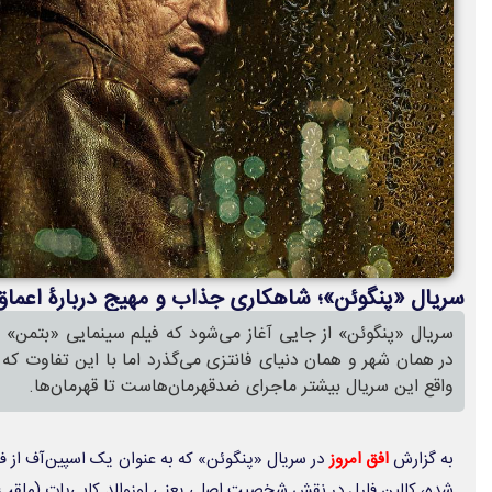
سریال «پنگوئن»؛ شاهکاری جذاب و مهیج دربارۀ اعماق
در همان شهر و همان دنیای فانتزی می‌گذرد اما با این تفاوت که 
واقع این سریال بیشتر ماجرای ضدقهرمان‌هاست تا قهرمان‌ها.
به گزارش
افق امروز
در سریال «پنگوئن» که به عنوان یک اسپین‌آف از فی
شده، کالین فارل در نقش شخصیت اصلی یعنی اوزوالد کابی‌پات (ملقب 