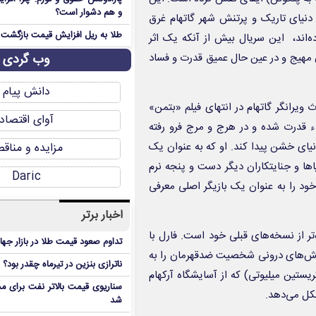
و هم دشوار است؟
دنیای تاریک و پرتنش شهر گاتهام غرق
طلا به ریل افزایش قیمت بازگشت
ده‌اند، این سریال بیش از آنکه یک اثر
ش مهیج و در عین حال عمیق قدرت و فساد
وب گردی
دانش پیام
ویرانگر گاتهام در انتهای فیلم «بتمن»
آوای اقتصاد
لاء قدرت شده و در هرج و مرج فرو رفته
یای خشن پیدا کند. او که به عنوان یک
مزایده و مناق
اها و جنایتکاران دیگر دست و پنجه نرم
Daric
خود را به عنوان یک بازیگر اصلی معرفی
اخبار برتر
ر از نسخه‌های قبلی خود است. فارل با
تداوم صعود قیمت طلا در بازار جها
الش‌های درونی شخصیت ضدقهرمان را به
ناترازی بنزین در تیرماه چقدر بود؟
یستین میلیوتی) که از آسایشگاه آرکهام
سناریوی قیمت بالاتر نفت برای مد
شکل می‌دهد.
شد