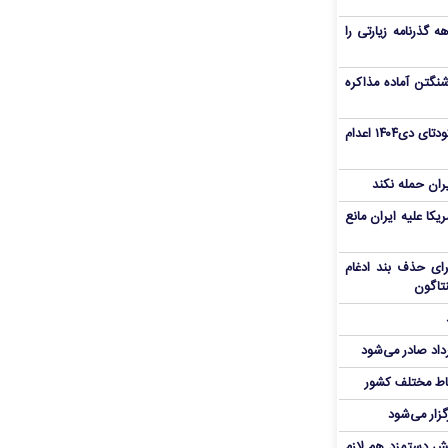
هم سفر اربعین/ اعتبار ۶ماهه گذرنامه زیارتی را
نگتن آماده مذاکره
«مهدی خانکی» از تروریست‌های کودتای دی۱۴۰۴ اعدام
یران حمله نکند
یکا علیه ایران مانع
برای حذف بند ادغام
نتاگون
رداد صادر می‌شود
اط مختلف کشور
گزار می‌شود
یش دستمزد هم لازم