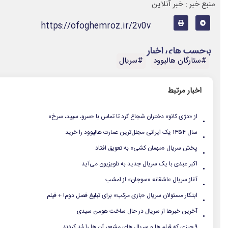
منبع خبر : خبر آنلاین
https://ofoghemroz.ir/2v0v
برچسب های اخبار
#ستارگان هالیوود
#سریال
اخبار مرتبط
.
از «دژی کانو» دختران شجاع کرد تا تماس با «سرو، سپید، سرخ»
.
سال ۱۳۵۴ یک ایرانی مجلل‌ترین عمارت هالیوود را خرید
.
پخش سریال «مهمان‌ کشی» به تعویق افتاد
.
اکبر عبدی با یک سریال جدید به تلویزیون می‌آید
.
آغاز سریال عاشقانه «سوجان» از امشب
.
ابتکار مسئولان سریال «بازی مرکب» برای تبلیغ فصل دوم! + فیلم
.
آخرین خبرها از سریال در حال ساخت هومن سیدی
۹ چیزی که فیلم ها و سریال های مشهور آن ها را مُد کردند