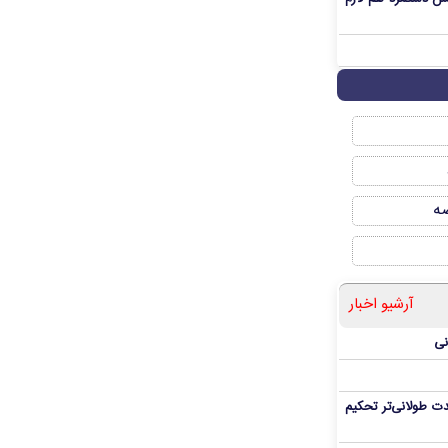
صه
آرشیو اخبار
نی
ت طولانی‌تر تحکیم