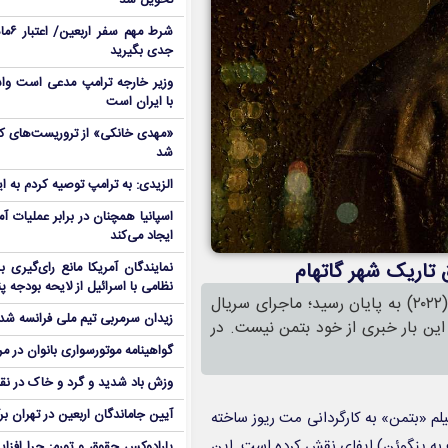
تحویل شد
شرط م
جدی بگیرید
وزیر خارجه ترامپ مدعی است واش
با ایران است
شد
الزیدی: به ترامپ توصیه کردم به ا
اسپانیا همچنان در برابر عملیات آمر
ایجاد می‌کند
 تاریک شهر گاتهام
نمایندگان آمریکا مانع رای‌گیری 
نظامی با اسرائیل از لایحه بودجه پ
سریال «پنگوئن» از جایی آغاز می‌شود که فیلم سینمایی «بتمن» (۲۰۲۲) به پایان رسید؛ ماجرای سریال
زیدان سرمربی تیم ملی فرانسه شد
این بار خبری از خود بتمن نیست. در
گواهینامه موتورسواری بانوان در م
وزش باد شدید و گرد و خاک در نق
آیین جاماندگان اربعین در تهران بر
لم «بتمن» به کارگردانی مت ریوز ساخته
به پنگوئن) ایفای نقش کرده است. این
پارادوکس حقوق و تورم: چرا افزا