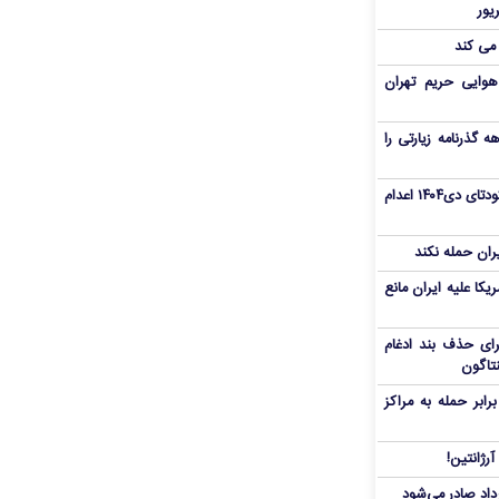
 می کند
هوایی حریم تهران
هم سفر اربعین/ اعتبار ۶ماهه گذرنامه زیارتی را
«مهدی خانکی» از تروریست‌های کودتای دی۱۴۰۴ اعدام
یران حمله نکند
یکا علیه ایران مانع
برای حذف بند ادغام
نتاگون
بر حمله به مراکز
رژانتین!
رداد صادر می‌شود