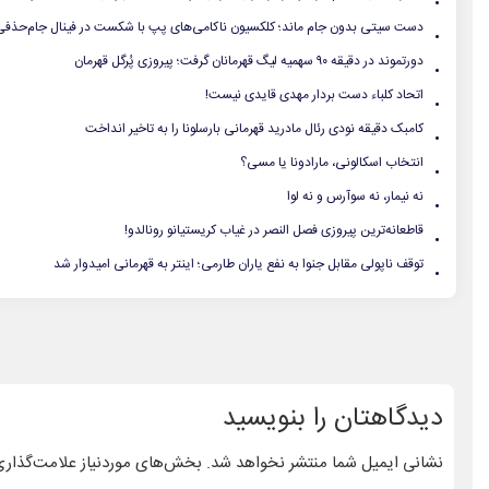
.
دست سیتی بدون جام ماند؛ کلکسیون ناکامی‌های پپ با شکست در فینال جام‌حذفی
.
دورتموند در دقیقه ۹۰ سهمیه لیگ قهرمانان گرفت؛ پیروزی پُرگل قهرمان
.
اتحاد کلباء دست بردار مهدی قایدی نیست!
.
کامبک دقیقه نودی رئال مادرید قهرمانی بارسلونا را به تاخیر انداخت
.
انتخاب اسکالونی، مارادونا یا مسی؟
.
نه نیمار، نه سوآرس و نه لوا
.
قاطعانه‌ترین پیروزی فصل النصر در غیاب کریستیانو رونالدو!
.
توقف ناپولی مقابل جنوا به نفع یاران طارمی؛ اینتر به قهرمانی امیدوار شد
دیدگاهتان را بنویسید
نشانی ایمیل شما منتشر نخواهد شد.
بخش‌های موردنیاز علامت‌گذاری