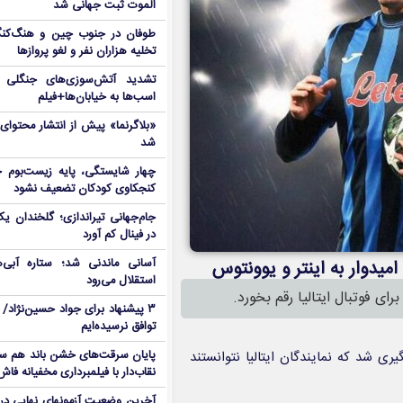
الموت ثبت جهانی شد
طوفان در جنوب چین و هنگ‌کنگ؛ 
تخلیه هزاران نفر و لغو پروازها
تشدید آتش‌سوزی‌های جنگلی د
اسب‌ها به خیابان‌ها+فیلم
«بلاگرنما» پیش از انتشار محتوا
شد
چهار شایستگی، پایه زیست‌بوم ج
کنجکاوی کودکان تضعیف نشود
جام‌جهانی تیراندازی؛ گلخندان یک
در فینال کم آورد
آسانی ماندنی شد؛ ستاره آبی‌ه
میدوار به اینتر و یوونتوس
استقلال می‌رود
ای فوتبال ایتالیا رقم بخورد.
۳ پیشنهاد برای جواد حسین‌نژاد/ م
توافق نرسیده‌ایم
پایان سرقت‌های خشن باند هم سلول
ری شد که نمایندگان ایتالیا نتوانستند
نقاب‌دار با فیلمبرداری مخفیانه فا
آخرین وضعیت آزمونهای نهایی در