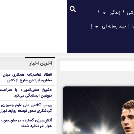
زشی
زندگی
چند رسانه ای
آخرین اخبار
انعقاد تفاهم‌نامه همکاری میان 
مشاوره ایرانیان خارج از کشور
«شیخ صفی‌الدین» با صراحت د
دروغین ایستادگی می‌کرد
رییس آکادمی ملی علوم جمهوری آ
گردشگری محور توسعه روابط تهران
هزار نفر تخلیه شدند