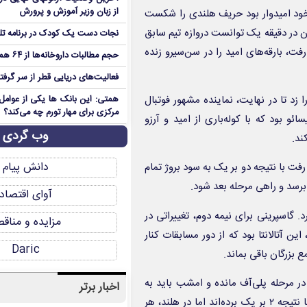
از زبان وزیر آموزش و پرورش
 خود امیدوار بود حریف هلندی را شکست
ن در دقیقه یک توانست دروازه تیم سابق
نجات دست یک کودک در برنامه تل
فت، بارقه‌های امید را در سن‌سیرو زنده
حجم مطالبات داروخانه‌ها از ۶۴ همت عبور کرد+جدول
فعالیت‌های دریایی قطر از سر گرفت
 را زد تا در نهایت، نماینده مشهور فوتبال
همتی: این بانک ها یکی از عوامل 
مرکزی برای مهار تورم چه می‌کند؟
ئو بود که با کوله‌باری از امید و آرزو
وب گردی
ند.
دانش پیام
ی رفت با نتیجه دو بر یک به سود بروژ تمام
 برسد و راهی مرحله بعد شود.
آوای اقتصاد
بار دروازه میزبان را باز کرد. گاسپرینی برای نیمه دوم، تغییراتی در
مزایده و مناق
 آتالانتا بود که از دور مسابقات کنار
Daric
 بزرگان باقی بماند.
 در مرحله پلی‌آف مانده و امشب باید به
اخبار برتر
مصاف پی اس وی آیندهوون برود. شاگردان تیاگو موتا بازی رفت را با نتیجه ۲ بر یک برده‌اند اما در هلند، هر