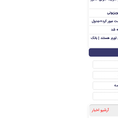
ویزیونی
ه شد
تورم هستند | بانک
صه
آرشیو اخبار