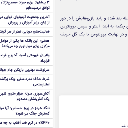
۳ پیشنهاد برای جواد حسین‌نژاد/ م
توافق نرسیده‌ایم
آخرین وضعیت آزمونهای نهایی در
له بعد شده و باید بازی‌هایش را در دور
از زبان وزیر آموزش و پرورش
ین چکمه به ابتدا اینتر و سپس یوونتوس
فعالیت‌های دریایی قطر از سر گرفت
 و در نهایت یوونتوس با یک گل حریف
همتی: این بانک ها یکی از عوامل 
مرکزی برای مهار تورم چه می‌کند؟
والیبال قهرمانی آسیا، آخرین فرصت
قرارداد
سرنوشت بهترین بازیکن جام جه
شرط حذف نمره منفی چک برگشتی
اعتبارسنجی
آتش‌سوزی سوله هزار متری شهر 
یک آتش‌نشان مصدوم
تنگه هرمز در پیچ حساس؛ آیا میا
گسترش جنگ می‌شود؟
«SPF» در کرم ضد آفتاب به چه معناست؟
ه شد