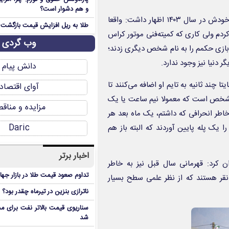
و هم دشوار است؟
پیمان علیزاده در گفت‌وگو ، در خصوص وضعیت خودش در سال ۱۴۰۳ اظهار داشت: واقعا
طلا به ریل افزایش قیمت بازگشت
ردم ولی کاری که کمیته‌فنی موتور کراس
وب گردی
رتی‌بازی حکمم را به نام شخص دیگری زدند؛
دنیا نیز وجود ندارد.
دانش پیام
 چند ثانیه به تایم او اضافه می‌کنند تا
آوای اقتصاد
مشخص است که معمولا نیم ساعت یا یک
مزایده و مناق
خاطر انحرافی که داشتم، یک ماه بعد هر
Daric
 یک پله پایین‌ آوردند که البته باز هم
اخبار برتر
با اشاره به نتیجه سال ۱۴۰۲ خودش عنوان کرد: قهرمانی سال قبل نیز به خاطر
تداوم صعود قیمت طلا در بازار جها
نقر هستند که از نظر علمی سطح بسیار
ناترازی بنزین در تیرماه چقدر بود؟
سناریوی قیمت بالاتر نفت برای مد
شد