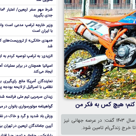
تحویل شد
شرط م
جدی بگیرید
وزیر خارجه ترامپ مدعی است واش
با ایران است
شد
الزیدی: به ترامپ توصیه کردم به ا
اسپانیا همچنان در برابر عملیات آمر
ایجاد می‌کند
نمایندگان آمریکا مانع رای‌گیری 
نظامی با اسرائیل از لایحه بودجه پ
زیدان سرمربی تیم ملی فرانسه شد
ار کنم؛ هیچ کس به فکر من
گواهینامه موتورسواری بانوان در م
وزش باد شدید و گرد و خاک در نق
قهرمان موتورکراس ایران و رتبه ۱۶ جهان درباره وضعیت خود در سال ۱۴۰۳ گفت: در عرصه جهانی نیز
آیین جاماندگان اربعین در تهران بر
 تا خرج زندگی‌ام تامین شود.
پارادوکس حقوق و تورم: چرا افزا