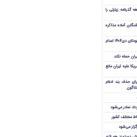
هم سفر اربعین/ اعتبار ۶ماهه گذرنامه زیارتی را
نگتن آماده مذاکره
«مهدی خانکی» از تروریست‌های کودتای دی۱۴۰۴ اعدام
یران حمله نکند
یکا علیه ایران مانع
برای حذف بند ادغام
نتاگون
رداد صادر می‌شود
اط مختلف کشور
گزار می‌شود
یش دستمزد هم لازم