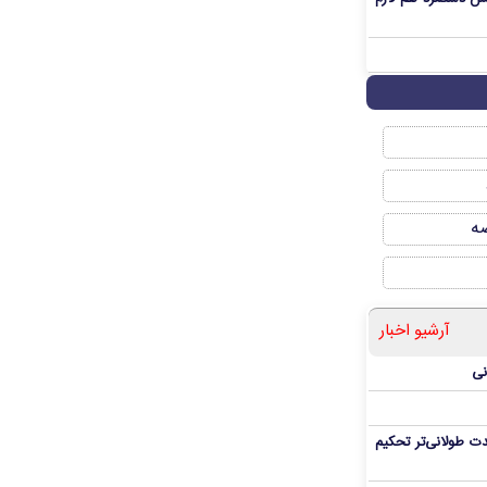
صه
آرشیو اخبار
نی
ت طولانی‌تر تحکیم