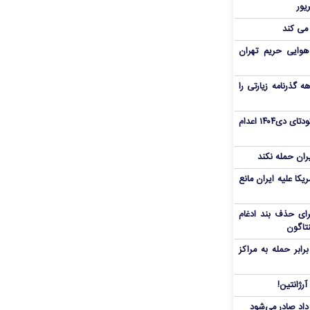
 می کند
هوایی حریم تهران
هم سفر اربعین/ اعتبار ۶ماهه گذرنامه زیارتی را
«مهدی خانکی» از تروریست‌های کودتای دی۱۴۰۴ اعدام
یران حمله نکند
یکا علیه ایران مانع
برای حذف بند ادغام
نتاگون
بر حمله به مراکز
رژانتین!
رداد صادر می‌شود