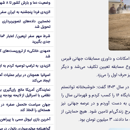
وضعیت دما و بارش کشور تا ۸ شهریور
الزیدی فردا پنجشنبه به ایران سفر
نخستین داده‌های تصویربرداری 
تحویل شد
شرط م
جدی بگیرید
شد
ی امکانات و داوری مسابقات جهانی قبرس
الزیدی: به ترامپ توصیه کردم به ا
وع مسابقه تعیین تکلیف می‌شد و دیگر
 حرف اول را می‌زد.
اسپانیا همچنان در برابر عملیات آمر
ایجاد می‌کند
نفر شانزدهم موتورکراس جهان در مورد دیگر اتفاقات و موفقیت‌هایش در سال ۱۴۰۳ گفت: خوشبختانه توانستم
نمایندگان آمریکا مانع رای‌گیری 
سرباز قهرمان شوم و امسال نیز خدمتم تمام شود. در مسابقات جهانی جایگاه ۱۶ را کسب کردم و قهرمانی سال را
نظامی با اسرائیل از لایحه بودجه پ
ان به دست آوردم و در عرصه جهانی نیز
جهان سیاست «تحمل صفر» در برا
هسته‌ای را اتخاذ کند
خرج زندگی‌ام تامین شود. هیچ حمایتی از
 تومان بود.
آخرین بازی لیونل مسی با پیراهن آ
گواهینامه موتورسواری بانوان در م