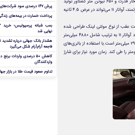
باتری با ظرفیت ۱۱۶ کیلووات ساعت قادر است در مجموع ۵۶۹ اسب بخار قدرت و ۶۵۰ نیوتن متر گشتاور تولید
پرش ۱۴۷ درصدی سود شرکت‌های بورس در بهار
کند و این نیرو را به تمامی چرخ‌ها منتقل کند. به لطف این پیشرانه قدرتمند، آواتار ۱۱ می‌تواند در عرض ۴.۵ ثانیه
پرداخت خسارت در بیمه‌های زندگی ۷ برابر 
ت عقب از نوع مولتی لینک طراحی شده
نهایی شد
است که این امر به بهبود هندلینگ و راحتی سواری کمک می‌کند. ابعاد آواتار ۱۱ به ترتیب شامل ۴۸۸۰ میلی‌متر
هشدار بانک جهانی درباره تشدید تن
طول، ۱۹۷۰ میلی‌متر عرض، ۱۶۰۱ میلی‌متر ارتفاع و فاصله بین دو محور ۲۹۷۵ میلی‌متر است.با استفاده از باتری‌های
فاجعه آرام‌آرام شکل می‌گیرد
خودرو قادر است با یک بار شارژ کامل، مسافتی حدود ۷۰۰ کیلومتر را طی کند. زمان مورد نیاز برای شارژ
کاهش ۵۰ درصدی واردات برنج
واردکنندگان
تداوم صعود قیمت طلا در بازار جها