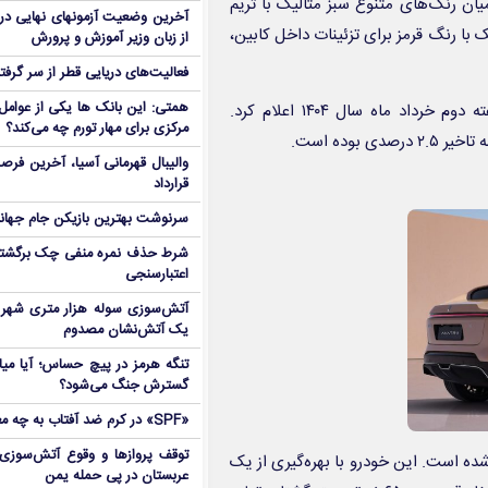
میان رنگ‌های متنوع سبز متالیک با تریم
آخرین وضعیت آزمونهای نهایی در
ا رنگ قرمز برای تزئینات داخل کابین،
از زبان وزیر آموزش و پرورش
فعالیت‌های دریایی قطر از سر گرفت
همتی: این بانک ها یکی از عوامل 
بی ام کارز زمان تحویل خودروهای ثبت‌نام شده در این طرح را هفته دوم خرداد ماه سال ۱۴۰۴ اعلام کرد.
مرکزی برای مهار تورم چه می‌کند؟
والیبال قهرمانی آسیا، آخرین فرصت
قرارداد
سرنوشت بهترین بازیکن جام جه
شرط حذف نمره منفی چک برگشتی
اعتبارسنجی
آتش‌سوزی سوله هزار متری شهر 
یک آتش‌نشان مصدوم
تنگه هرمز در پیچ حساس؛ آیا میا
گسترش جنگ می‌شود؟
«SPF» در کرم ضد آفتاب به چه معناست؟
توقف پروازها و وقوع آتش‌سوزی
شده است. این خودرو با بهره‌گیری از یک
عربستان در پی حمله یمن