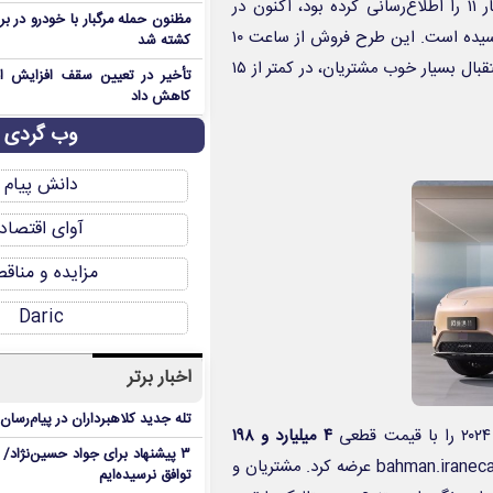
شرکت بی ام کارز که پیش از این شرایط فروش خودرو وارداتی آواتار ۱۱ را اطلاع‌رسانی کرده بود، اکنون در
مظنون حمله مرگبار با خودرو در ب
اطلاعیه‌ای اعلام کرده است که ظرفیت فروش این محصول به پایان رسیده است. این طرح فروش از ساعت ۱۰
کشته شد
صبح روز دوشنبه مورخ ۲۵ فروردین ماه شروع شده بود که به دنبال استقبال بسیار خوب مشتریان، در کمتر از ۱۵
تأخیر در تعیین سقف افزایش اجا
کاهش داد
وب گردی
دانش پیام
آوای اقتصاد
مزایده و مناق
Daric
اخبار برتر
تله جدید کلاهبرداران در پیام‌رسان
۴ میلیارد و ۱۹۸
۳ پیشنهاد برای جواد حسین‌نژاد/ م
bahman.iranec
عرضه کرد. مشتریان و
توافق نرسیده‌ایم