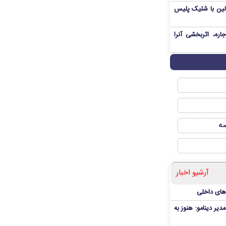
رلین با شلیک پلیس
ره، اثربخشی آنرا
صه
آرشیو اخبار
‌های داخلی
دیر دینامو: هنوز به