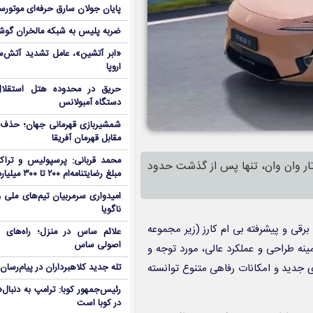
پایان جولان سارق حرفه‌ای موتورس
ضربه پلیس به شبکه مالخران گوش
«ابر آتشین»، عامل تشدید آتش‌س
اروپا
دستگاه آمبولانس
شمشیربازی قهرمانی جهان؛ حذف
مقابل قهرمان آفریقا
محمد قربانی: پرسپولیس و تراکت
تار وان وان، تنها پس از گذشت حدود
مبلغ رضایتنامه‌ام ۲۰۰ تا ۳۰۰ میلیارد است!
امیدواری سرمربیان تیم‌های ملی 
ناگویا
اتی برقی و پیشرفته بی ام کارز (زیر مجموعه
علائم ساس در منزل؛ راه‌های 
اصولی ساس
ینه طراحی و عملکرد عالی، مورد توجه و
ای جدید و امکانات رفاهی متنوع توانسته
تله جدید کلاهبرداران در پیام‌رسان
رئیس‌جمهور کوبا: ترامپ به دنب
در کوبا است