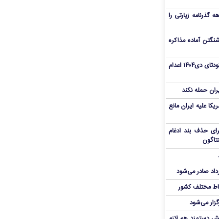
هم سفر اربعین/ اعتبار ۶ماهه گذرنامه زیارتی را
نگتن آماده مذاکره
«مهدی خانکی» از تروریست‌های کودتای دی۱۴۰۴ اعدام
یران حمله نکند
یکا علیه ایران مانع
برای حذف بند ادغام
نتاگون
رداد صادر می‌شود
اط مختلف کشور
گزار می‌شود
یش دستمزد هم لازم