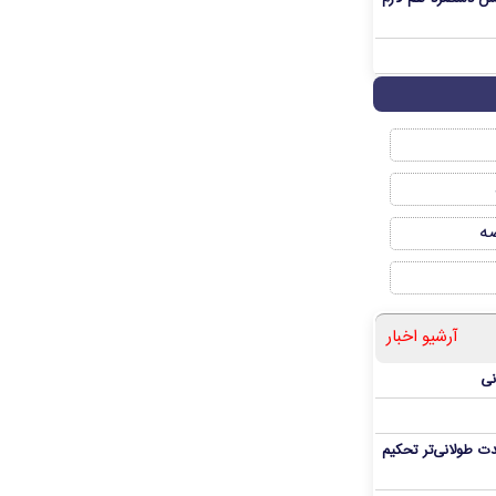
صه
آرشیو اخبار
نی
ت طولانی‌تر تحکیم