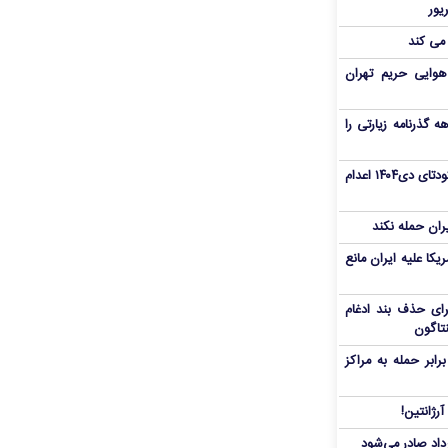
 می کند
هوایی حریم تهران
هم سفر اربعین/ اعتبار ۶ماهه گذرنامه زیارتی را
«مهدی خانکی» از تروریست‌های کودتای دی۱۴۰۴ اعدام
یران حمله نکند
یکا علیه ایران مانع
برای حذف بند ادغام
نتاگون
بر حمله به مراکز
رژانتین!
رداد صادر می‌شود