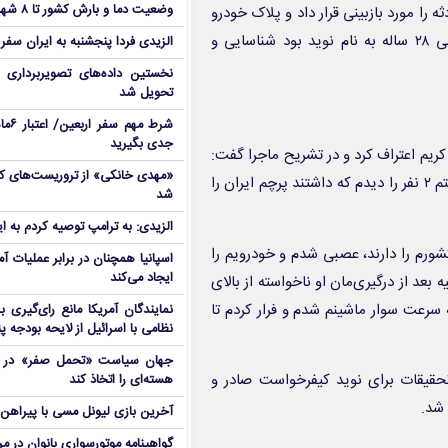
وضعیت دما و بارش کشور تا ۸ شهریور
را مورد بازبینی قرار داد و پلاک خودرو
به دست آمد. با استعلام پلاک خودرو مأموران راننده آن را که جوانی ۲۸ ساله به نام نوید بود شناسایی و
الزیدی فردا پنجشنبه به ایران سفر
نخستین داده‌های تصویربرداری 
تحویل شد
شرط م
جدی بگیرید
 کریم اعتراف کرد و در تشریح ماجرا گفت:
شب حادثه در حال گذر از بزرگراه نیایش بودم. وقتی از روی پل می‌گذشتم ۲ نفر را دیدم که داشتند پرچم ایران را
شد
الزیدی: به ترامپ توصیه کردم به ا
کشورم را دارند، عصبی شدم و خودرویم را
اسپانیا همچنان در برابر عملیات آمر
ایجاد می‌کند
بعد از درگیری‌مان او ناخواسته از بالای
 سرعت سوار ماشینم شدم و فرار کردم تا
نمایندگان آمریکا مانع رای‌گیری 
نظامی با اسرائیل از لایحه بودجه پ
جهان سیاست «تحمل صفر» در برا
تحقیقات برای نوید کیفرخواست صادر و
هسته‌ای را اتخاذ کند
آخرین بازی لیونل مسی با پیراهن آ
گواهینامه موتورسواری بانوان در م