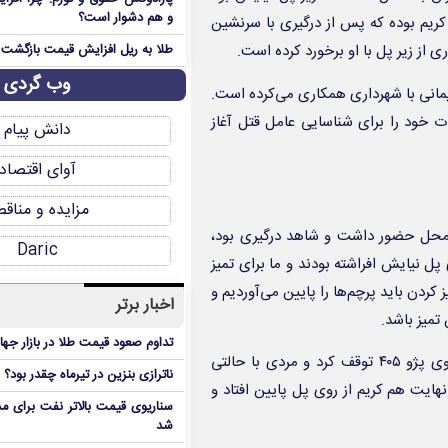
و هم دشوار است؟
مشخص شد مقتول پسر ۲۰ ساله‌ای به نام کریم بوده که پس از درگیری با سرنشین
 از زیر پل با او برخورد کرده است.
طلا به ریل افزایش قیمت بازگشت
وب گردی
یمانی با شهرداری همکاری می‌کرده است.
 خود را برای شناسایی عامل قتل آغاز
دانش پیام
آوای اقتصاد
مزایده و مناق
 محل حضور داشت و شاهد درگیری بود،
Daric
پل نیایش افراشته بودند و ما برای تمیز
 کردن باید پرچم‌ها را پایین می‌آوردیم و
اخبار برتر
تداوم صعود قیمت طلا در بازار جها
کریم برای پاک کردن پایه‌ها پرچم را پایین آورد که ناگهان یک خودروی پژو ۴۰۵ توقف کرد و مردی با حالتی
ناترازی بنزین در تیرماه چقدر بود؟
نهایت هم کریم از روی پل پایین افتاد و
سناریوی قیمت بالاتر نفت برای مد
شد