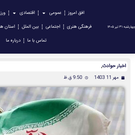
افق امروز
عمومی
اقتصادی
ورز
فرهنگی هنری
اجتماعی
بین الملل
استان ها
چهارشنبه ۳۱ تیر ۱۴۰۵
تماس با ما
درباره ما
اخبار حوادث
,
مهر 11 1403
9:50 ق.ظ