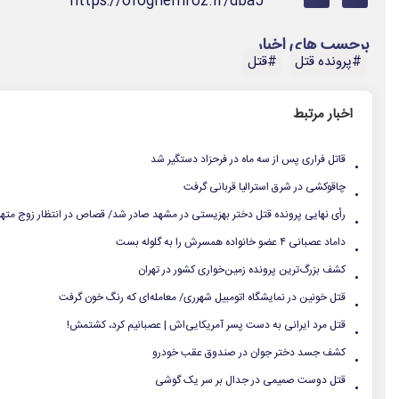
https://ofoghemroz.ir/dba5
برچسب های اخبار
#پرونده قتل
#قتل
اخبار مرتبط
.
قاتل فراری پس از سه ماه در فرحزاد دستگیر شد
.
چاقوکشی در شرق استرالیا قربانی گرفت
.
رأی نهایی پرونده قتل دختر بهزیستی در مشهد صادر شد/ قصاص در انتظار زوج مته
.
داماد عصبانی ۴ عضو خانواده همسرش را به گلوله بست
.
کشف بزرگ‌ترین پرونده زمین‌خواری‌ کشور در تهران
.
قتل خونین در نمایشگاه اتومبیل شهرری/ معامله‌ای که رنگ خون گرفت
.
قتل مرد ایرانی به دست پسر آمریکایی‌اش | عصبانیم کرد، کشتمش!
.
کشف جسد دختر جوان در صندوق عقب خودرو
.
قتل دوست صمیمی در جدال بر سر یک گوشی