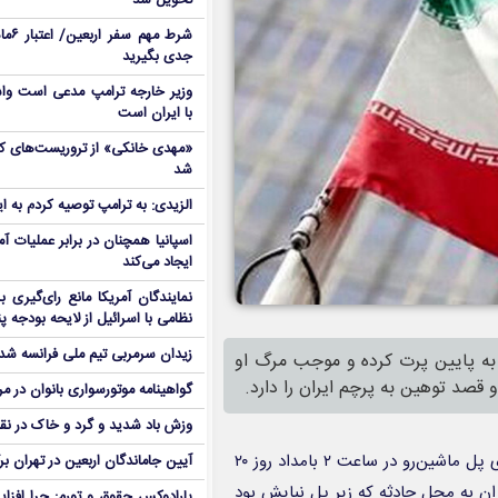
تحویل شد
شرط م
جدی بگیرید
وزیر خارجه ترامپ مدعی است واش
با ایران است
شد
الزیدی: به ترامپ توصیه کردم به ا
اسپانیا همچنان در برابر عملیات آمر
ایجاد می‌کند
نمایندگان آمریکا مانع رای‌گیری 
نظامی با اسرائیل از لایحه بودجه پ
زیدان سرمربی تیم ملی فرانسه شد
 را از روی پل اتوبان به پایین پرت کرده و موجب مرگ او
 قصد توهین به پرچم ایران را دارد.
گواهینامه موتورسواری بانوان در م
وزش باد شدید و گرد و خاک در نق
گزارش سقوط مرگبار کارگر ۲۰ ساله شهرداری از روی پل ماشین‌رو در ساعت ۲ بامداد روز ۲۰
آیین جاماندگان اربعین در تهران بر
 مأموران به محل حادثه که زیر پل نیایش بود
پارادوکس حقوق و تورم: چرا افزا