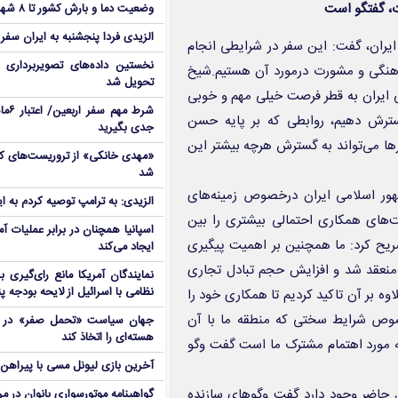
فات، گفتگو است
وضعیت دما و بارش کشور تا ۸ شهریور
الزیدی فردا پنجشنبه به ایران سفر
ایران، گفت: این سفر در شرایطی انجام
نخستین داده‌های تصویربرداری 
اهنگی و مشورت درمورد آن هستیم.شیخ
تحویل شد
ی ایران به قطر فرصت خیلی مهم و خوبی
شرط م
 گسترش دهیم، روابطی که بر پایه حسن
جدی بگیرید
ها می‌تواند به گسترش هرچه بیشتر این
شد
هور اسلامی ایران درخصوص زمینه‌های
الزیدی: به ترامپ توصیه کردم به ا
‌های همکاری احتمالی بیشتری را بین
اسپانیا همچنان در برابر عملیات آمر
ریح کرد: ما همچنین بر اهمیت پیگیری
ایجاد می‌کند
منعقد شد و افزایش حجم تبادل تجاری
نمایندگان آمریکا مانع رای‌گیری 
نظامی با اسرائیل از لایحه بودجه پ
وه بر آن تاکید کردیم تا همکاری خود را
خصوص شرایط سختی که منطقه ما با آن
جهان سیاست «تحمل صفر» در برا
هسته‌ای را اتخاذ کند
ه مورد اهتمام مشترک ما است گفت وگو
آخرین بازی لیونل مسی با پیراهن آ
ل حاضر وجود دارد گفت وگوهای سازنده
گواهینامه موتورسواری بانوان در م