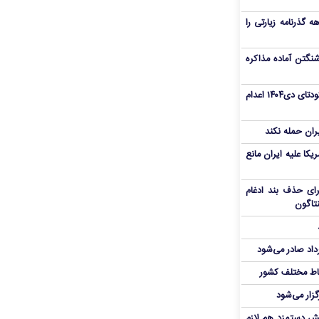
هم سفر اربعین/ اعتبار ۶ماهه گذرنامه زیارتی را
نگتن آماده مذاکره
«مهدی خانکی» از تروریست‌های کودتای دی۱۴۰۴ اعدام
یران حمله نکند
یکا علیه ایران مانع
برای حذف بند ادغام
نتاگون
رداد صادر می‌شود
اط مختلف کشور
گزار می‌شود
یش دستمزد هم لازم