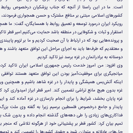
است. ما در این راستا از آنچه که جناب پزشکیان درخصوص روابط 
کشورهای اسلامی مبتنی بر منافع مشترک و حسن همجواری فرمودند، است
رویکرد ایران درمورد توسعه و تعمیق روابط با همسایگان، گفت: ما همچن
استقرار و ثبات و شکوفایی در منطقه باشد حمایت می‌کنیم.امیر قطر تا
و پرونده‌هایی بود که در ارتباط با آن صحبت کردیم و ما بر لزوم پایبند
و معتقدیم که طرف‌ها باید به اجرای مراحل این توافق متعهد باشند و
دوستانه به برادرانمان در غزه برسد نیز تاکید کردیم.
وی افزود: من امروز خدمت رئیس جمهوری اسلامی ایران تاکید کر
میانجیگری برای موفقیت‌آمیز بودن این توافق متعهد هستند توافقی
اینکه آتش‌بس همیشگی و پایدار را در غزه شاهد باشیم و همچنین ورو
غزه بدون هیچ مانع تراشی تضمین کند. امیر قطر ابراز امیدواری کرد ک
غزه پایان بخشد، شرایط را برای انجام بازسازی در غزه آماده‌ کند و این
پایدار و جامع درخصوص فلسطین برسیم زیرا به گفته وی ملت بزرگ
فداکاری‌های زیادی را طی دهه‌های گذشته انجام داده و بدون شک ب
تمیم بیان کرد: کشور قطر بر پشتیبانی خود از هرگونه تلاشی که منجر ب
حل‌های عادلانه و متوازن شود و حقوق کشورها را تضمین کند و توسع