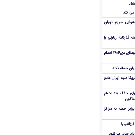
 می کند
هوایی حریم تهران
هم سفر اربعین/ اعتبار ۶ماهه گذرنامه زیارتی را
«مهدی خانکی» از تروریست‌های کودتای دی۱۴۰۴ اعدام
یران حمله نکند
یکا علیه ایران مانع
برای حذف بند ادغام
نتاگون
بر حمله به مراکز
رژانتین!
رداد صادر می‌شود