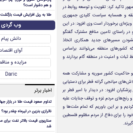
و هم دشوار است؟
ور تاکید کرد: تقویت و توسعه روابط در
نطقه و همسایه سیاست کلیدی جمهوری
طلا به ریل افزایش قیمت بازگشت
یژه‌ای برخوردار است.وی افزود: در این
وب گردی
در راستای تامین منافع مشترک گفتگو
دانش پیام
شودن مسیرهای جدید همکاری اتخاذ
ه کشورهای منطقه می‌توانند براساس
آوای اقتصاد
بات و امنیت در منطقه گام بردارند و
مزایده و مناق
ی و حاکمیت کشور سوریه و مشارکت همه
Daric
لاش‌های میانجی گرانه قطر برای دستیابی
کیان افزود: در دیدار با امیر قطر بر
اخبار برتر
 رنج‌های مردم غزه و توقف جنایات علیه
تداوم صعود قیمت طلا در بازار جها
دیم و بر این باوریم که تمام ملت‌ها و
ناترازی بنزین در تیرماه چقدر بود؟
ود را برای دفاع از مردم مظلوم فلسطین
سناریوی قیمت بالاتر نفت برای مد
یرند.
شد