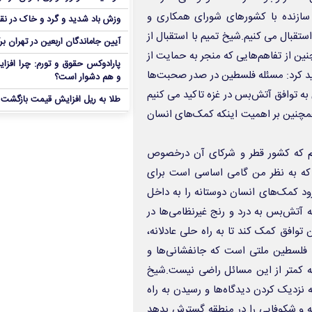
سازنده با کشورهای شورای همکاری و
وزش باد شدید و گرد و خاک در نق
قبال می کنیم.شیخ تمیم با استقبال از
آیین جاماندگان اربعین در تهران بر
ین از تفاهم‌هایی که منجر به حمایت از
پارادوکس حقوق و تورم: چرا افزا
کید کرد: مسئله فلسطین در صدر صحبت‌ها
و هم دشوار است؟
ی به توافق آتش‌بس در غزه تاکید می کنیم
طلا به ریل افزایش قیمت بازگشت
 همچنین بر اهمیت اینکه کمک‌های انسان
دم که کشور قطر و شرکای آن درخصوص
 که به نظر من گامی اساسی است برای
د کمک‌های انسان دوستانه را به داخل
ه آتش‌بس به درد و رنج غیرنظامی‌ها در
 توافق کمک کند تا به راه حلی عادلانه،
 فلسطین ملتی است که جانفشانی‌ها و
ه کمتر از این مسائل راضی نیست.شیخ
ه نزدیک کردن دیدگاه‌ها و رسیدن به راه
ه و شکوفایی را در منطقه گسترش بدهد