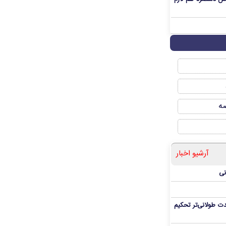
صه
آرشیو اخبار
نی
ت طولانی‌تر تحکیم