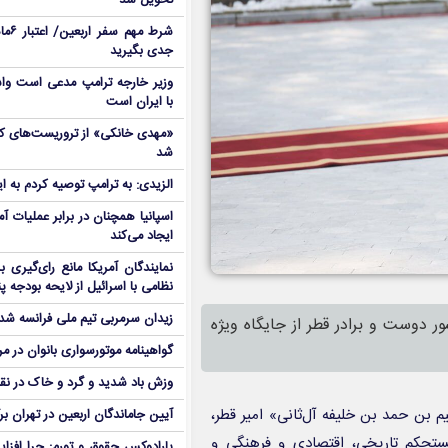
تحویل شد
شرط م
جدی بگیرید
وزیر خارجه ترامپ مدعی است واش
با ایران است
شد
الزیدی: به ترامپ توصیه کردم به ا
اسپانیا همچنان در برابر عملیات آمر
ایجاد می‌کند
نمایندگان آمریکا مانع رای‌گیری 
نظامی با اسرائیل از لایحه بودجه پ
زیدان سرمربی تیم ملی فرانسه شد
ر دوست و برادر قطر از جایگاه ویژه
گواهینامه موتورسواری بانوان در م
وزش باد شدید و گرد و خاک در نق
ن حمد بن خلیفه آل‌ثانی» امیر قطر،
آیین جاماندگان اربعین در تهران بر
ستحکم تاریخی، اقتصادی و فرهنگی و
پارادوکس حقوق و تورم: چرا افزا