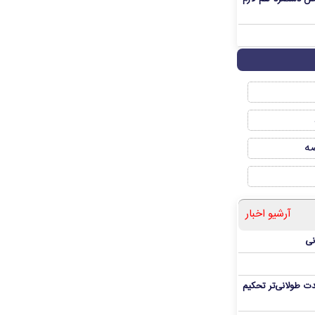
صه
آرشیو اخبار
نی
ت طولانی‌تر تحکیم