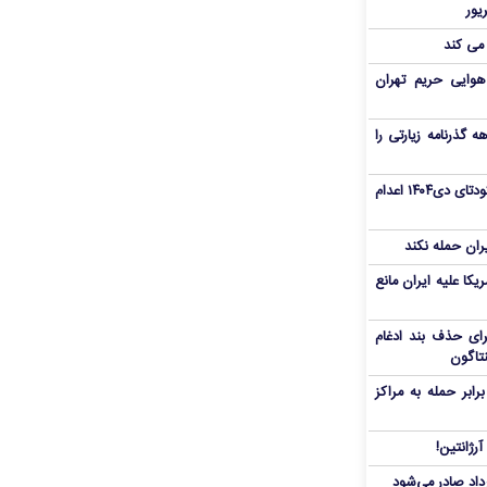
 می کند
هوایی حریم تهران
هم سفر اربعین/ اعتبار ۶ماهه گذرنامه زیارتی را
«مهدی خانکی» از تروریست‌های کودتای دی۱۴۰۴ اعدام
یران حمله نکند
یکا علیه ایران مانع
برای حذف بند ادغام
نتاگون
بر حمله به مراکز
رژانتین!
رداد صادر می‌شود