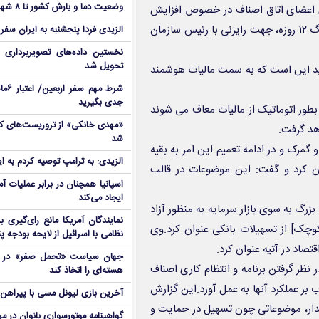
وضعیت دما و بارش کشور تا ۸ شهریور
ی اعضای اتاق اصناف در خصوص افزایش
سقف معافیت مالیاتی و کاهش مالیات اصناف با توجه به آثار منفی جنگ ۱۲ روزه، جهت رایزنی با رئیس سازمان
الزیدی فردا پنجشنبه به ایران سفر
نخستین داده‌های تصویربرداری 
تحویل شد
ید این است که به سمت مالیات هوشمند
شرط م
جدی بگیرید
بطور اتوماتیک از مالیات معاف می شوند
هد گرفت.
شد
گمرک و در ادامه تعمیم این امر به بقیه
الزیدی: به ترامپ توصیه کردم به ا
ن کرد و گفت: این موضوعات در قالب
اسپانیا همچنان در برابر عملیات آمر
ایجاد می‌کند
بزرگ به سوی بازار سرمایه به منظور آزاد
نمایندگان آمریکا مانع رای‌گیری 
وچک] از تسهیلات بانکی عنوان کرد.وی
نظامی با اسرائیل از لایحه بودجه پ
تصاد در آتیه عنوان کرد.
جهان سیاست «تحمل صفر» در برا
ر نظر گرفتن برنامه و انتظام کاری اصناف
هسته‌ای را اتخاذ کند
بر عملکرد آنها به عمل آورد.این گزارش
آخرین بازی لیونل مسی با پیراهن آ
دار، موضوعاتی چون تسهیل در حمایت و
گواهینامه موتورسواری بانوان در م