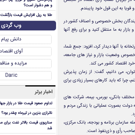
و هم دشوار است؟
یا به این قول خود پایبندم.
طلا به ریل افزایش قیمت بازگشت
نمایندگان بخش خصوصی و اصناف کشور در
وب گردی
ازار به ما منتقل کنید و برای رفع آنها
دانش پیام
انه با آنها دیدار کرد، افزود: جمع شما،
آوای اقتصاد
خصوص وضعیت بازار و نیاز های جامعه،
مزایده و مناق
رد اقتصاد کشور می کند.
توان، می دانیم، گفت: از زمان پذیرش
Daric
چرا که باید کارهای بسیار زیادی برای
اخبار برتر
 مختلف بانکی، بورس، بیمه، شرکت های
تداوم صعود قیمت طلا در بازار جها
 دولت بصورت عملیاتی با زندگی مردم و
ناترازی بنزین در تیرماه چقدر بود؟
.
جمله سازمان برنامه و بودجه، بانک مرکزی،
سناریوی قیمت بالاتر نفت برای مد
شد
صاحب رأی و ذی‌نفوذ است.