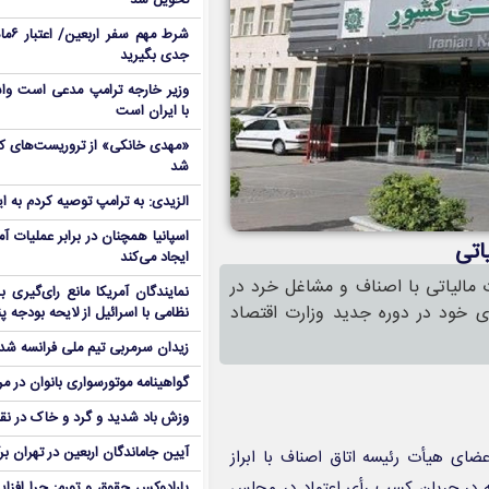
تحویل شد
شرط م
جدی بگیرید
وزیر خارجه ترامپ مدعی است واش
با ایران است
شد
الزیدی: به ترامپ توصیه کردم به ا
اسپانیا همچنان در برابر عملیات آمر
اتی
ایجاد می‌کند
ت مالیاتی با اصناف و مشاغل خرد در
نمایندگان آمریکا مانع رای‌گیری 
ی خود در دوره جدید وزارت اقتصاد
نظامی با اسرائیل از لایحه بودجه پ
زیدان سرمربی تیم ملی فرانسه شد
گواهینامه موتورسواری بانوان در م
وزش باد شدید و گرد و خاک در نق
آیین جاماندگان اربعین در تهران بر
عضای هیأت رئیسه اتاق اصناف با ابراز
 در جریان کسب رأی اعتماد در مجلس
پارادوکس حقوق و تورم: چرا افزا