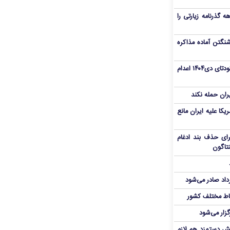
هم سفر اربعین/ اعتبار ۶ماهه گذرنامه زیارتی را
نگتن آماده مذاکره
«مهدی خانکی» از تروریست‌های کودتای دی۱۴۰۴ اعدام
یران حمله نکند
یکا علیه ایران مانع
برای حذف بند ادغام
نتاگون
رداد صادر می‌شود
اط مختلف کشور
گزار می‌شود
یش دستمزد هم لازم