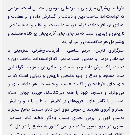
انواع فرآورده‌های روغنی با برند «روجا» غیرمجاز است
وزیر بهداشت: توسعه زیرساخت‌های سلامت بوشهر با مشارکت دولت، صنایع و
خیرین شتاب می‌گیرد
آخرین وضعیت پرداخت مطالبات مراکز طرف قرارداد بیمه سلامت در تهران
باشگاه استقلال: پنجره نقل‌وانتقالات بسته است
چیوو: مقابل میلان عجول و پراشتباه بودیم/ نتایج بازی‌های تدارکاتی اهمیت
ندارد
امید عالیشاه به گل‌گهر پیوست
استاندار آذربایجان شرقی: توسعه پایدار محصول نهادهای پایدار است، نه افراد
توانمند
ورود حیوانات خانگی به رستوران‌ها و مراکز عرضه غذا تخلف بهداشتی است
چرا تابستان فصل محبوب میکروب‌هاست؟
وب گردی
دانش پیام
آوای اقتصاد