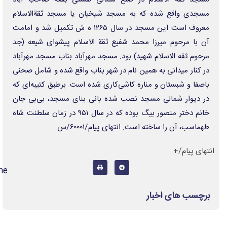
https://ofoghemroz.ir/1ene