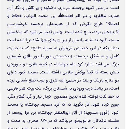
رگبار و رعدوبرق در مازندران و ارتفاعات البرز مرکزی
اجرای بزرگترین مزرعه خورشیدی کشور در استان زنجان
از واگذاری سنتی دارایی‌های مازاد تا ورود ابزارهای بازار سرمایه
چرا گرانی تمام نمی‌شود؟ روایت یک اقتصاددان
دو کشته در برخورد دو بالگرد در یونان هنگام اطفای حریق
مغرب: انتشار شایعات و اطلاعات غلط منجر به هجوم بی‌سابقه مهاجران به سئوتا
شد
اظهار نگرانی پاپ لئو درباره بحران مهاجران در سئوتا
مدیریت بحران بنزین با توسعه سبد سوخت خودروها امکان‌پذیر است
مهلت ارائه اظهارنامه مالیات بر درآمد املاک تا پایان شهریور تمدید شد