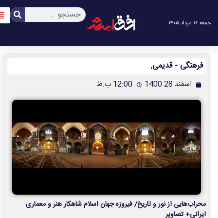
آخرین اخبار
آرشیو اخبار
تولیدکنندگان نوشت‌افزار در برزخ میان حضوری یا مجازی شدن مدارس
اجرای «کافه نادری» در تالار حافظ/ «بیضایی‌خوانی» به «اژدهاک» رسید
سریال نوستالژیک «آژانس دوستی» در آستانه تولید فصل دوم
تبادل‌نظر اعضای بریکس درباره نوآوری‌ها در حوزه خدمات آماری
کاهش آب رودخانه‌های آلمان، ۲۷ شهر ایتالیا در وضعیت هشدار گرما
بیش از ۱۷۰۰ مرگ بر اثر سریع‌ترین شیوع ابولا در جهان
دستگیری قاتل فراری قهرمان کراس‌فیت مشهد در سیستان‌ و بلوچستان
تیراندازی در جنوب شرق فرانسه با ۶ زخمی
اصابت صاعقه در «جارکند» هند ۱۴ کشته برجای گذاشت