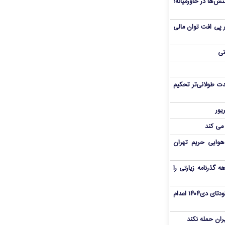
ش‌ها در خاورمیانه؛
 در پی افت توان مالی
نی
ت طولانی‌تر تحکیم
 می کند
هوایی حریم تهران
هم سفر اربعین/ اعتبار ۶ماهه گذرنامه زیارتی را
«مهدی خانکی» از تروریست‌های کودتای دی۱۴۰۴ اعدام
یران حمله نکند