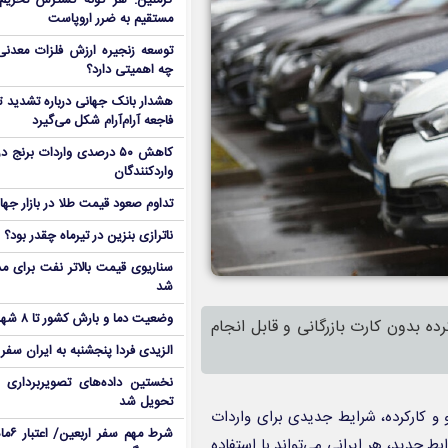
کرملین: هر گونه گسترش تحریم‌
مستقیم به ضرر اروپاست
توسعه زنجیره ارزش فلزات معدنی 
چه اهمیتی دارد؟
هشدار بانک جهانی درباره تشدید تن
فاجعه آرام‌آرام شکل می‌گیرد
کاهش ۵۰ درصدی واردات برنج
واردکنندگان
تداوم صعود قیمت طلا در بازار جها
ناترازی بنزین در تیرماه چقدر بود؟
سناریوی قیمت بالاتر نفت برای مد
شد
وضعیت دما و بارش کشور تا ۸ شهریور
ده بدون کارت بازرگانی و قابل انجام
الزیدی فردا پنجشنبه به ایران سفر
نخستین داده‌های تصویربرداری 
تحویل شد
 کارکرده، شرایط جدیدی برای واردات
شرط م
دید، هر ایرانی می‌تواند با استفاده