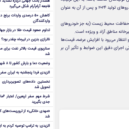
هشدار بانک جهانی درباره تشدید تن
فاجعه آرام‌آرام شکل می‌گیرد
خودروهایی با سال ساخت قبل از ۲۰۲۱ اجازه ورود نخواهند داشت. خودروهای تولید ۲۰۲۴ و پس از آن به عنوان
کاهش ۵۰ درصدی واردات برنج
واردکنندگان
مان حفاظت محیط زیست (به جز خودروهای
تداوم صعود قیمت طلا در بازار جها
یرخانه مناطق آزاد و ویژه» است.
 انتظار می‌رود با افزایش عرضه، قیمت‌ها
ناترازی بنزین در تیرماه چقدر بود؟
ی اجرای دقیق این ضوابط و تأثیر آن بر
سناریوی قیمت بالاتر نفت برای مد
شد
وضعیت دما و بارش کشور تا ۸ شهریور
الزیدی فردا پنجشنبه به ایران سفر
نخستین داده‌های تصویربرداری 
تحویل شد
شرط م
جدی بگیرید
شد
الزیدی: به ترامپ توصیه کردم به ا