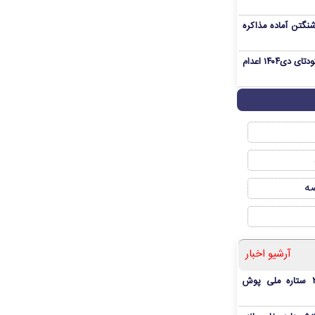
نگتن آماده مذاکره
«مهدی خانکی» از تروریست‌های کودتای دی۱۴۰۴ اعدام
صه
آرشیو اخبار
بمب شبانه پرسپولیس؛ خرید ۲ ستاره ملی پوش