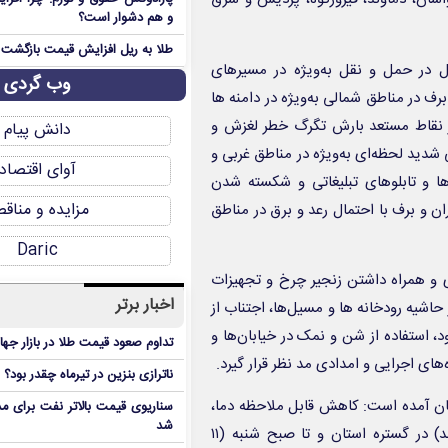
و هم دشوار است؟
طلا به ریل افزایش قیمت بازگشت
ال در حمل و نقل به‌ویژه در مسیرهای
وب گردی
ف در مناطق شمالی به‌ویژه در دامنه ها
در نقاط مستعد بارش تگرگ خطر لغزش و
دانش پیام
ید لحظه‌ای به‌ویژه در مناطق غربی و
آوای اقتصاد
ا و تابلوهای تبلیغاتی و شکسته شدن
مزایده و مناق
ران و برف با احتمال رعد و برق در مناطق
Daric
 و همراه داشتن زنجیر چرخ و تجهیزات
اخبار برتر
 حاشیه رودخانه ها و مسیل‌ها، اجتناب از
د، استفاده از شن و نمک در خیابان‌ها و
تداوم صعود قیمت طلا در بازار جها
های اجرایی و امدادی مد نظر قرار گیرد.
ناترازی بنزین در تیرماه چقدر بود؟
تان آمده است: کاهش قابل ملاحظه دما،
سناریوی قیمت بالاتر نفت برای مد
شد
ماندگاری توده هوای سرد از دوشنبه تا صبح پنجشنبه (۶ تا ۹ اسفند) در گستره استان و تا صبح شنبه (۱۱