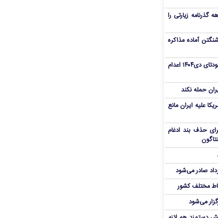
هم سفر اربعین/ اعتبار ۶ماهه گذرنامه زیارتی را
نگتن آماده مذاکره
«مهدی خانکی» از تروریست‌های کودتای دی۱۴۰۴ اعدام
یران حمله نکند
یکا علیه ایران مانع
برای حذف بند ادغام
نتاگون
رداد صادر می‌شود
اط مختلف کشور
گزار می‌شود
یش دستمزد هم لازم