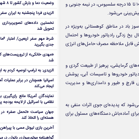
وضعیت دما و بارش کشور تا ۸ شهریور
اسفندماه) در دامنه‌ها و ارتفاعات و در نواحی شمالی و کاهش دما بین ۱۰ تا ۱۵ درجه سلسیوس، در نیمه جنوبی و
الزیدی فردا پنجشنبه به ایران سفر
نخستین داده‌های تصویربرداری 
 باد در مناطق کوهستانی به‌ویژه در
تحویل شد
ال یخ زدگی رادیاتور خودروها و احتمال
شرط م
ش قابل ملاحظه مصرف حامل‌های انرژی
جدی بگیرید
شد
ه‌های گرمایشی، پرهیز از طبیعت گردی و
الزیدی: به ترامپ توصیه کردم به ا
یاتور خودروها و تاسیسات آبی، پوشش
اسپانیا همچنان در برابر عملیات آمر
ش قارچ و طیور و دامداری‌ها و مدیریت
ایجاد می‌کند
نمایندگان آمریکا مانع رای‌گیری 
نظامی با اسرائیل از لایحه بودجه پ
‌شود که پدیده‌ای جوی اثرات منفی به
جهان سیاست «تحمل صفر» در برا
رای آماده‌باش دستگاه‌های مسئول برای
هسته‌ای را اتخاذ کند
آخرین بازی لیونل مسی با پیراهن آ
گواهینامه موتورسواری بانوان در م