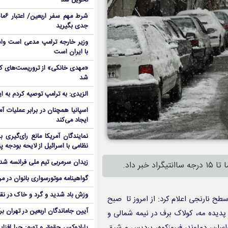
تحویل شد
شرط م
جدی بگیرید
وزیر خارجه ترامپ مدعی است واش
با ایران است
شد
الزیدی: به ترامپ توصیه کردم به ا
اسپانیا همچنان در برابر عملیات آمر
ایجاد می‌کند
نمایندگان آمریکا مانع رای‌گیری 
نظامی با اسرائیل از لایحه بودجه پ
زیدان سرمربی تیم ملی فرانسه شد
 داد.
گواهینامه موتورسواری بانوان در م
وزش باد شدید و گرد و خاک در نق
ح نارنجی اعلام کرد: از امروز تا صبح
آیین جاماندگان اربعین در تهران بر
وقتی، پدیده مه، کولاک برف در نیمه شمالی و
واسان، دماوند، فیروزکوه، پردیس و شرق
پارادوکس حقوق و تورم: چرا افزا