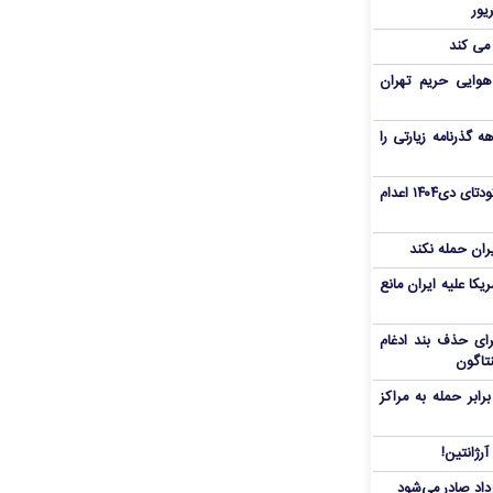
 می کند
هوایی حریم تهران
هم سفر اربعین/ اعتبار ۶ماهه گذرنامه زیارتی را
«مهدی خانکی» از تروریست‌های کودتای دی۱۴۰۴ اعدام
یران حمله نکند
یکا علیه ایران مانع
برای حذف بند ادغام
نتاگون
بر حمله به مراکز
رژانتین!
رداد صادر می‌شود