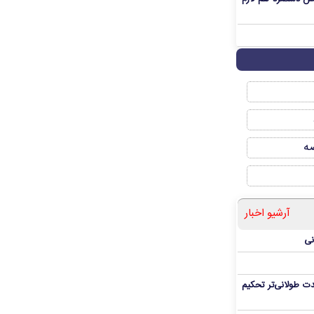
صه
آرشیو اخبار
نی
ت طولانی‌تر تحکیم