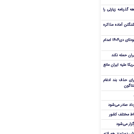
هم سفر اربعین/ اعتبار ۶ماهه گذرنامه زیارتی را
نگتن آماده مذاکره
«مهدی خانکی» از تروریست‌های کودتای دی۱۴۰۴ اعدام
یران حمله نکند
یکا علیه ایران مانع
برای حذف بند ادغام
نتاگون
رداد صادر می‌شود
اط مختلف کشور
گزار می‌شود
یش دستمزد هم لازم