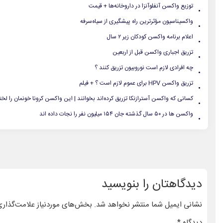
.
توزیع واکسن‌ آنفلوآنزا در داروخانه‌ها + قیمت
.
واکسیناسیون مؤثرترین راه پیشگیری از سیاه‌سرفه
.
اعلام برنامه واکسن کودکان زیر ۲ سال
.
تزریق اجباری واکسن قبل از اربعین
.
چه افرادی لازم است نوروبیون تزریق کنند ؟
.
تزریق واکسن HPV برای عموم لازم است ؟ + فیلم
.
کسانی که واکسن آسترازنکا تزریق کرده‌اند بخوانند | این واکسن کرونا خونمان را لخ
.
واکسن ها در ۵۰ سال گذشته جان ۱۵۴ میلیون نفر را نجات داده اند
دیدگاهتان را بنویسید
نشانی ایمیل شما منتشر نخواهد شد.
بخش‌های موردنیاز علامت‌گذاری
دیدگاه
*