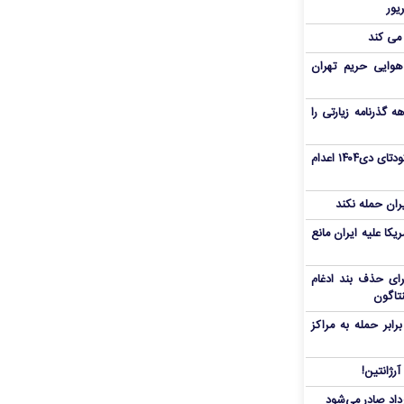
 می کند
هوایی حریم تهران
هم سفر اربعین/ اعتبار ۶ماهه گذرنامه زیارتی را
«مهدی خانکی» از تروریست‌های کودتای دی۱۴۰۴ اعدام
یران حمله نکند
یکا علیه ایران مانع
برای حذف بند ادغام
نتاگون
بر حمله به مراکز
رژانتین!
رداد صادر می‌شود