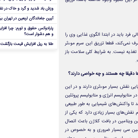
وزش باد شدید و گرد و خاک در نق
آیین جاماندگان اربعین در تهران بر
پارادوکس حقوق و تورم: چرا افزا
ی فرد باید در ابتدا الگوی غذایی وی را
و هم دشوار است؟
ف نمی‌کند، قطعا تزریق این سرم موءثر
طلا به ریل افزایش قیمت بازگشت
تغذیه نیست. به شرایط کلی سلامت باز
.
ا دقیقا چه هستند و چه خواصی دارند؟
یی نقش بسیار موءثری دارند و در این
ابطه ویتامین‌های گروه ب و به خصوص ویتامین‌های ب ۱، ب ۲ و ب ۳ در متابولیسم انرژی و متابولیسم پروتئین
ند تا واکنش‌های شیمیایی به طور طبیعی
م نقش‌های بسیار زیادی دارد که یکی از
 ویتامین در بافت کلاژن باعث اتصال
تامین سی بسیار ضروری و به خصوص در