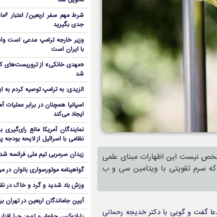
تحویل شد
شرط م
جدی بگیرید
وزیر خارجه ترامپ مدعی است واش
با ایران است
شد
الزیدی: به ترامپ توصیه کردم به ا
اسپانیا همچنان در برابر عملیات آمر
ایجاد می‌کند
نمایندگان آمریکا مانع رای‌گیری 
نظامی با اسرائیل از لایحه بودجه پ
زیدان سرمربی تیم ملی فرانسه شد
مشخص نیست این اظهارات مبنای علمی
ده که سرم تقویتی با ویتامین سی و ب
گواهینامه موتورسواری بانوان در م
وزش باد شدید و گرد و خاک در نق
آیین جاماندگان اربعین در تهران بر
گفت و گویی با دکتر خدیجه رحمانی
پارادوکس حقوق و تورم: چرا افزا