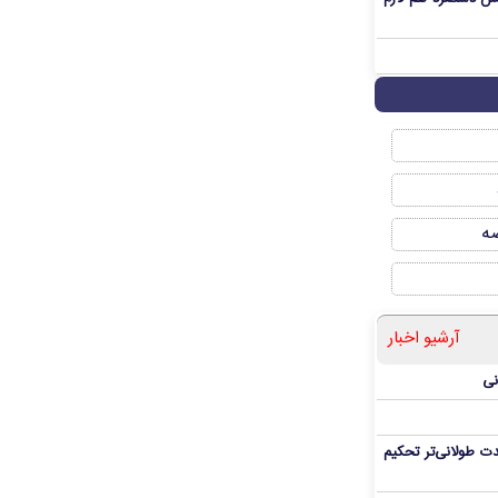
صه
آرشیو اخبار
نی
ت طولانی‌تر تحکیم