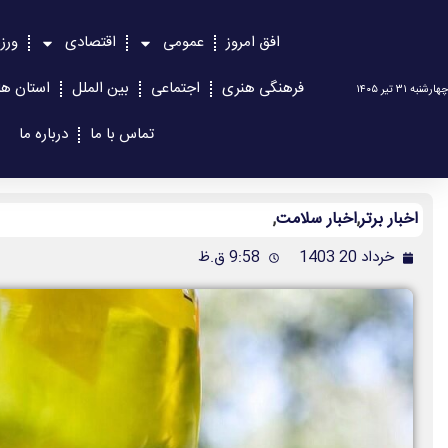
افق امروز
عمومی
اقتصادی
ورز
فرهنگی هنری
اجتماعی
بین الملل
استان ها
چهارشنبه ۳۱ تیر ۱۴۰۵
تماس با ما
درباره ما
اخبار برتر
,
اخبار سلامت
,
خرداد 20 1403
9:58 ق.ظ