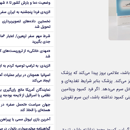
وضعیت دما و بارش کشور تا ۸ شهریور
الزیدی فردا پنجشنبه به ایران سفر
نخستین داده‌های تصویربرداری 
تحویل شد
شرط م
جدی بگیرید
شد
الزیدی: به ترامپ توصیه کردم به ا
اشد، علائمی بروز پیدا می‌کند که پزشک
اسپانیا همچنان در برابر عملیات آمر
می‌کند. پزشک بنابر شرایط تغذیه‌ای و
ایجاد می‌کند
 سرم می‌دهد. اگر فرد کمبود ویتامین
نمایندگان آمریکا مانع رای‌گیری 
نظامی با اسرائیل از لایحه بودجه پ
ینی کمبود نداشته باشد، این سرم تقویتی
جهان سیاست «تحمل صفر» در برا
هسته‌ای را اتخاذ کند
آخرین بازی لیونل مسی با پیراهن آ
گواهینامه موتورسواری بانوان در م
گر این کمبود وجود نداشته باشد، تزریق