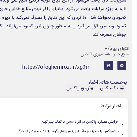
سبزیجات تازه یافت می‌شود. از این میان گوجه فرنگی منبع غنی ویتا
تازه به ویژه مرکبات یافت می‌شود. بنابراین اگر فردی منابع غذایی حا
کمبودی نخواهد شد. اما فردی که این منابع را مصرف نمی‌کند یا میوه 
کمبود ویتامین قرار می‌گیرد و به منظور چبران این کمبود می‌تواند
جوشان مصرف کند.
انتهای پیام/+
منبع خبر : همشهری آنلاین
https://ofoghemroz.ir/xg9m
برچسب های اخبار
#ب کمپلکس
#تزریق واکسن
اخبار مرتبط
.
افزایش عملکرد واکسن‌ در افراد مسن‌ با کمک پنیر کهنه!
.
ب‌کمپلکس یا مصرف جداگانه ویتامین‌های گروه B؛ کدام مفیدتر است؟