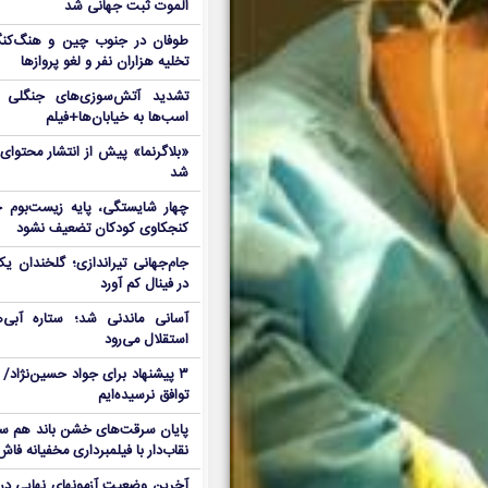
الموت ثبت جهانی شد
طوفان در جنوب چین و هنگ‌کنگ؛ 
تخلیه هزاران نفر و لغو پروازها
تشدید آتش‌سوزی‌های جنگلی د
اسب‌ها به خیابان‌ها+فیلم
«بلاگرنما» پیش از انتشار محتوا
شد
چهار شایستگی، پایه زیست‌بوم ج
کنجکاوی کودکان تضعیف نشود
جام‌جهانی تیراندازی؛ گلخندان یک
در فینال کم آورد
آسانی ماندنی شد؛ ستاره آبی‌ه
استقلال می‌رود
۳ پیشنهاد برای جواد حسین‌نژاد/ م
توافق نرسیده‌ایم
پایان سرقت‌های خشن باند هم سلول
نقاب‌دار با فیلمبرداری مخفیانه فا
آخرین وضعیت آزمونهای نهایی در