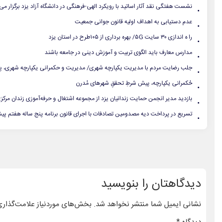
.
نشست هفتگی نقد آثار اساتید با رویکرد الهی-فرهنگی در دانشگاه آزاد یزد برگزار می
.
عدم دستیابی به اهداف اولیه قانون جوانی جمعیت
.
را ه اندازی ۳۰ سایت ۵G/ بهره برداری از ۱۰۵طرح در استان یزد
.
مدارس معارف باید الگوی تربیت و آموزش دینی در جامعه باشند
.
جلب رضایت مردم با مدیریت یکپارچه شهری/ مدیریت و حکمرانی یکپارچه شهری، پیش
.
حُکمرانی یکپارچه، پیش شرطِ تحققِ شهرهای مُدرن
.
بازدید مدیر انجمن حمایت زندانیان یزد از مجموعه اشتغال و حرفه‌آموزی زندان مرکز
.
تسریع در پرداخت دیه مصدومین تصادفات با اجرای قانون برنامه پنج ساله هفتم پ
دیدگاهتان را بنویسید
نشانی ایمیل شما منتشر نخواهد شد.
بخش‌های موردنیاز علامت‌گذاری