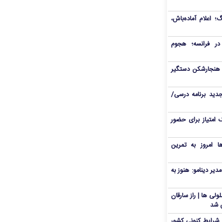
اعلام آماده‌باش،
ر فرانسه؛ هجوم
ی هنجارشکن دستگیر
دید برنامه درسی/
 امتیاز برای حضور
ا امروز به تمرین
دیر دینامو: هنوز به
ی ها | راز سارقان
ش شد
 شرایط کنونی کشور