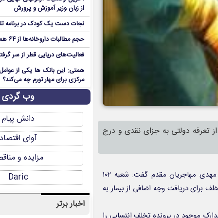
از زبان وزیر آموزش و پرورش
نجات دست یک کودک در برنامه تل
حجم مطالبات داروخانه‌ها از ۶۴ همت عبور کرد+جدول
فعالیت‌های دریایی قطر از سر گرفت
همتی: این بانک ها یکی از عوامل 
مرکزی برای مهار تورم چه می‌کند؟
وب گردی
دانش پیام
 تعرفه دولتی به جزای نقدی و درج
آوای اقتصاد
مزایده و مناق
به گزارش روابط عمومی اداره کل تعزیرات حکومتی یزد، سید محمد مهدی مهاجریان مقدم گفت: شعبه ۱۰۲
Daric
 برای دریافت وجه اضافی از بیمار به
اخبار برتر
دارک موجود در پرونده تخلف انتسابی را