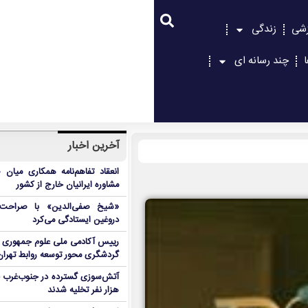
زشی
زندگی
چند رسانه ای
آخرین اخبار
انعقاد تفاهم‌نامه همکاری میان 
مشاوره ایرانیان خارج از کشور
«شیخ صفی‌الدین» با صراحت د
دروغین ایستادگی می‌کرد
رییس آکادمی ملی علوم جمهوری آ
گردشگری محور توسعه روابط تهران
هزار نفر تخلیه شدند