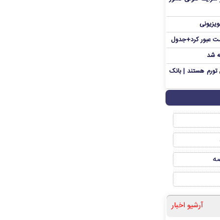
ویزیونی
ه شد
تورم هستند | بانک
صه
آرشیو اخبار