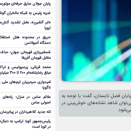
پایان جولان سارق حرفه‌ای موتورس
ضربه پلیس به شبکه مالخران گوش
«ابر آتشین»، عامل تشدید آتش‌س
اروپا
دستگاه آمبولانس
شمشیربازی قهرمانی جهان؛ حذف
مقابل قهرمان آفریقا
محمد قربانی: پرسپولیس و تراکت
مبلغ رضایتنامه‌ام ۲۰۰ تا ۳۰۰ میلیارد است!
امیدواری سرمربیان تیم‌های ملی 
ناگویا
ایان فصل تابستان، گفت: با توجه به
علائم ساس در منزل؛ راه‌های 
می‌توان شاهد نشانه‌های خوش‌بینی در
اصولی ساس
می‌شود.
تله جدید کلاهبرداران در پیام‌رسان
رئیس‌جمهور کوبا: ترامپ به دنب
در کوبا است