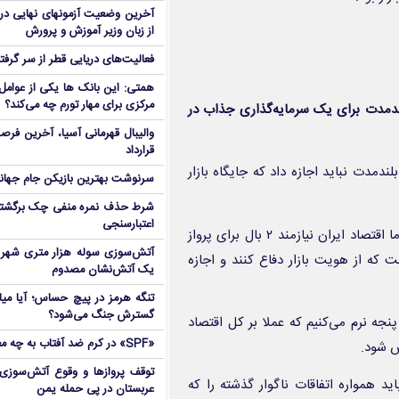
آخرین وضعیت آزمونهای نهایی در
از زبان وزیر آموزش و پرورش
فعالیت‌های دریایی قطر از سر گرفت
همتی: این بانک ها یکی از عوامل 
مرکزی برای مهار تورم چه می‌کند؟
بلندمدت برای یک سرمایه‌گذاری جذاب در
والیبال قهرمانی آسیا، آخرین فرصت
قرارداد
ندمدت نباید اجازه داد که جایگاه بازار
سرنوشت بهترین بازیکن جام جه
شرط حذف نمره منفی چک برگشتی
اعتبارسنجی
درست است که بازار پول از قدمت بیشتری در ایران برخوردار است، اما اقتصاد ایران نیازمند ۲ بال برای پرواز
آتش‌سوزی سوله هزار متری شهر 
که از هویت بازار دفاع کنند و اجازه
یک آتش‌نشان مصدوم
تنگه هرمز در پیچ حساس؛ آیا میا
گسترش جنگ می‌شود؟
نجه نرم می‌کنیم که عملا بر کل اقتصاد
«SPF» در کرم ضد آفتاب به چه معناست؟
س شود.
توقف پروازها و وقوع آتش‌سوزی
د همواره اتفاقات ناگوار گذشته را که
عربستان در پی حمله یمن