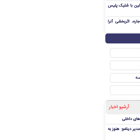
رلین با شلیک پلیس
ره، اثربخشی آنرا
صه
آرشیو اخبار
‌های داخلی
دیر دینامو: هنوز به