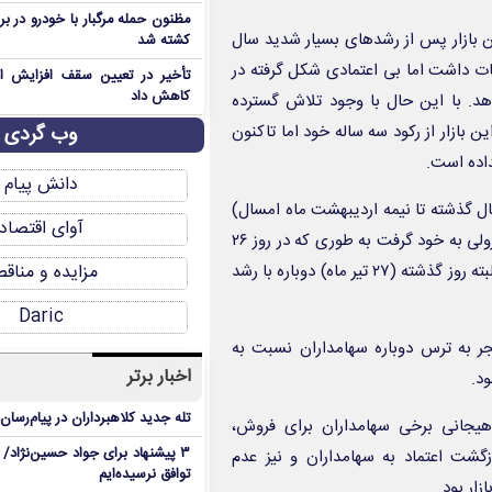
مظنون حمله مرگبار با خودرو در ب
ین بازار پس از رشدهای بسیار شدید سال
کشته شد
 ثبات داشت اما بی اعتمادی شکل گرفته در
تأخیر در تعیین سقف افزایش اجا
کاهش داد
هد. با این حال با وجود تلاش گسترده
وب گردی
ازار از رکود سه ساله خود اما تاکنون
داده است.
دانش پیام
 گذشته تا نیمه اردیبهشت ماه امسال)
آوای اقتصاد
بازدهی بیش از ۱۰۰ درصد داشت و از نیمه اردیبهشت ماه دوباره روند نزولی به خود گرفت به طوری که در روز ۲۶
تیرماه در ادامه مسیر نوسانی خود کانال ۲ میلیون واحد را از دست داد البته روز گذشته (۲۷ تیر ماه) دوباره با رشد
مزایده و مناق
Daric
جر به ترس دوباره سهامداران نسبت به
اخبار برتر
د.
تله جدید کلاهبرداران در پیام‌رسان
 هیجانی برخی سهامداران برای فروش،
۳ پیشنهاد برای جواد حسین‌نژاد/ م
گشت اعتماد به سهامداران و نیز عدم
توافق نرسیده‌ایم
ار بود.