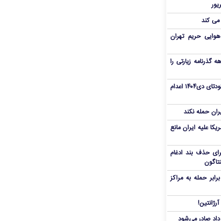
 می کند
هوایی حریم تهران
هم سفر اربعین/ اعتبار ۶ماهه گذرنامه زیارتی را
«مهدی خانکی» از تروریست‌های کودتای دی۱۴۰۴ اعدام
یران حمله نکند
یکا علیه ایران مانع
برای حذف بند ادغام
نتاگون
بر حمله به مراکز
رژانتین!
رداد صادر می‌شود