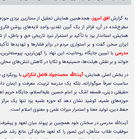
به گزارش
افق
امروز
، هجدهمین همایش تجلیل از ممتازین یزدی حوزه‌ها
مطرح‌شده در آن، فراتر از یک آیین تقدیر، واجد لایه‌های روشن فکری،
همایش، استاندار یزد با تأکید بر استمرار نبرد تاریخی حق و باطل، از 
ایران سخن گفت و بر استواری مردم در برابر فشارها و تهدیدها تأکید ک
مدرسی
با تبیین جایگاه روحانیت، این نهاد را کهن‌ترین، پیوسته‌ترین،
خواند و بر نقش هیئت‌ها، حسینیه‌ها و تکایا در کاهش تنش‌های محلی و
در بخش اصلی همایش،
آیت‌الله محمدجواد فاضل لنکرانی
با رویکردی ف
مناسبت صرفاً سوگوارانه، بلکه یک مدرسه تربیت، معرفت و ایمان دان
حقیقتی دینی، فلسفه اشک بر امام حسین علیه‌السلام، جایگاه حریم اهل
حوزه‌های علمیه، کوشید نشان دهد که حوزه علمیه یزد تنها یک مرکز 
حفظ دین، تولید معنا و استمرار میراث علمی و معنوی اسلام است.
آیت‌الله مدرسی در سخنان خود همچنین بر پیوند میان تعهد و پیشرفت عل
موفقیت طلاب متأهل، این تصور را که تعهد خانوادگی مانع رشد علم