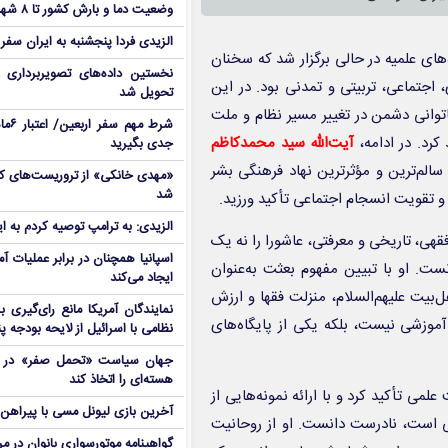
وضعیت دما و بارش کشور تا ۸ شهریور
الزیدی فردا پنجشنبه به ایران سفر
ی علمیه در حالی برگزار شد که سخنان
نخستین داده‌های تصویربرداری 
 اجتماعی، تربیتی و تمدنی بود. در این
تحویل شد
ناتوانی دشمن در تغییر مسیر نظام و ملت
شرط م
رد. در ادامه،
آیت‌الله سید محمدکاظم
جدی بگیرید
 سالم‌ترین و مؤثرترین نهاد فرهنگی بشر
شد
 تقویت انسجام اجتماعی تأکید ورزید.
الزیدی: به ترامپ توصیه کردم به ا
قهی، تاریخی و معرفتی، عاشورا را نه یک
اسپانیا همچنان در برابر عملیات آمر
ست. او با تبیین مفهوم بعثت به‌عنوان
ایجاد می‌کند
‌بیت علیهم‌السلام، منزلت فقها و ارزش
نمایندگان آمریکا مانع رای‌گیری 
آموزشی نیست، بلکه یکی از پایگاه‌های
نظامی با اسرائیل از لایحه بودجه پ
جهان سیاست «تحمل صفر» در برا
هسته‌ای را اتخاذ کند
می تأکید کرد و با ارائه نمونه‌هایی از
آخرین بازی لیونل مسی با پیراهن آ
ی است، نادرست دانست. او از روحانیت
گواهینامه موتورسواری بانوان در م