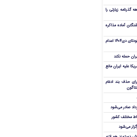
هم سفر اربعین/ اعتبار ۶ماهه گذرنامه زیارتی را
نگتن آماده مذاکره
«مهدی خانکی» از تروریست‌های کودتای دی۱۴۰۴ اعدام
یران حمله نکند
یکا علیه ایران مانع
برای حذف بند ادغام
نتاگون
رداد صادر می‌شود
اط مختلف کشور
گزار می‌شود
یش دستمزد هم لازم