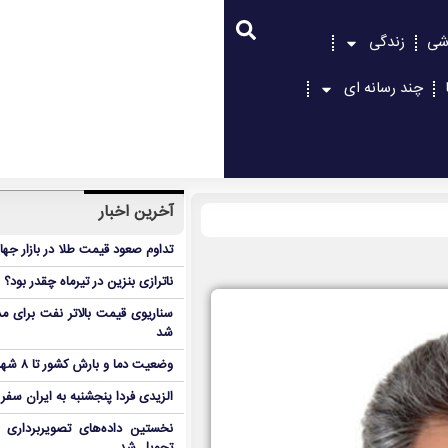
شی
زندگی
چند رسانه ای
آخرین اخبار
تداوم صعود قیمت طلا در بازار جها
ناترازی بنزین در تیرماه چقدر بود؟
سناریوی قیمت بالاتر نفت برای مد
شد
وضعیت دما و بارش کشور تا ۸ شهریور
الزیدی فردا پنجشنبه به ایران سفر
نخستین داده‌های تصویربرداری 