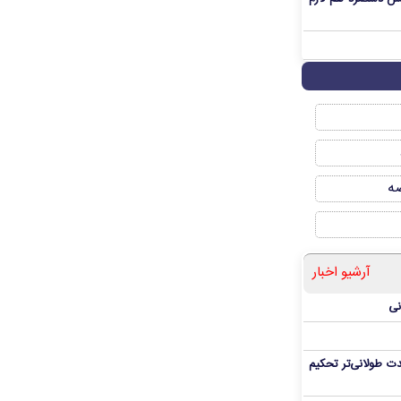
صه
آرشیو اخبار
نی
ت طولانی‌تر تحکیم