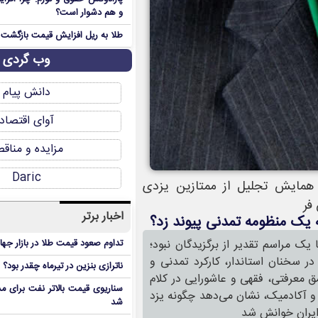
و هم دشوار است؟
طلا به ریل افزایش قیمت بازگشت
وب گردی
دانش پیام
آوای اقتصاد
مزایده و مناق
Daric
همایش تجلیل از ممتازین یزدی
فر
اخبار برتر
ه یک منظومه تمدنی پیوند زد؟
ک مراسم تقدیر از برگزیدگان نبود؛
تداوم صعود قیمت طلا در بازار جها
در سخنان استاندار، کارکرد تمدنی و
ناترازی بنزین در تیرماه چقدر بود؟
 معرفتی، فقهی و عاشورایی در کلام
سناریوی قیمت بالاتر نفت برای مد
 و آکادمیک، نشان می‌دهد چگونه یزد
شد
 ایران خوانش شد