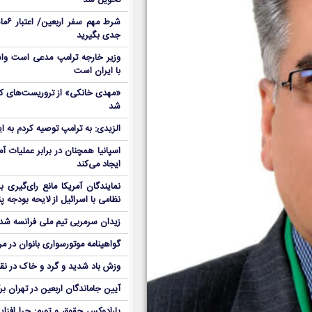
تحویل شد
شرط م
جدی بگیرید
وزیر خارجه ترامپ مدعی است واش
با ایران است
شد
الزیدی: به ترامپ توصیه کردم به ا
اسپانیا همچنان در برابر عملیات آمر
ایجاد می‌کند
نمایندگان آمریکا مانع رای‌گیری 
نظامی با اسرائیل از لایحه بودجه پ
زیدان سرمربی تیم ملی فرانسه شد
گواهینامه موتورسواری بانوان در م
وزش باد شدید و گرد و خاک در نق
آیین جاماندگان اربعین در تهران بر
پارادوکس حقوق و تورم: چرا افزا