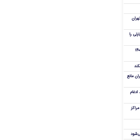
هران
رنامه زیارتی را
از تروریست‌های کودتای دی۱۴۰۴
کند
ران مانع
 ادغام
راکز
ی‌شود