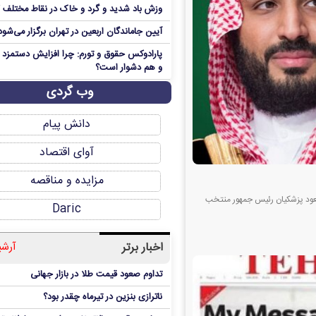
وزش باد شدید و گرد و خاک در نقاط مختلف 
آیین جاماندگان اربعین در تهران برگزار می‌شود
پارادوکس حقوق و تورم: چرا افزایش دستمزد ه
و هم دشوار است؟
وب گردی
دانش پیام
آوای اقتصاد
مزایده و مناقصه
سعود پزشکیان رئیس جمهور منتخب
Daric
اخبار برتر
آرشی
تداوم صعود قیمت طلا در بازار جهانی
ناترازی بنزین در تیرماه چقدر بود؟