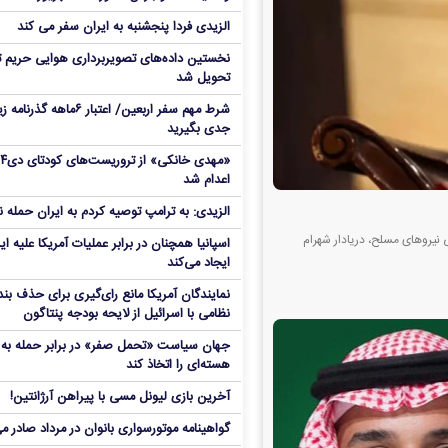
الزیدی فردا پنجشنبه به ایران سفر می کند
نخستین داده‌های تصویربرداری هوایی حریم ت
تحویل شد
شرط مهم سفر اربعین/ اعتبار ۶ماهه گذ
جدی بگیرید
«مهدی خانکی» 
اعدام شد
الزیدی: به ترامپ توصیه کردم به ایران حمله ن
ی نیروهای مسلح، دریادار شهرام
اسپانیا همچنان در برابر عملیات آمریکا علیه ای
ایجاد می‌کند
نمایندگان آمریکا مانع رای‌گیری برای حذف بند
نظامی با اسرائیل از لایحه بودجه پنتاگون
جهان سیاست «تحمل صفر» در برابر حمله به م
هسته‌ای را اتخاذ کند
آخرین بازی لیونل مسی با پیراهن آرژانتین!
گواهینامه موتورسواری بانوان در مرداد صادر م