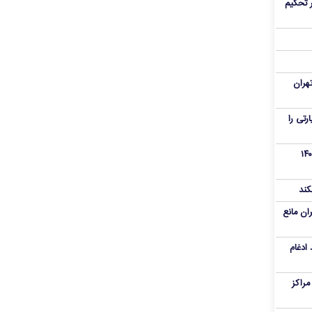
 تحکیم
هران
رنامه زیارتی را
از تروریست‌های کودتای دی۱۴۰۴
کند
ران مانع
 ادغام
راکز