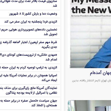
سناریوی قیمت بالاتر نفت برای مدت طولانی‌تر
شد
وضعیت دما و بارش کشور تا ۸ شهریور
الزیدی فردا پنجشنبه به ایران سفر می کند
نخستین داده‌های تصویربرداری هوایی حریم ت
تحویل شد
شرط مهم سفر اربعین/ اعتبار ۶ماهه گذ
جدی بگیرید
«مهدی خانکی» 
اعدام شد
الزیدی: به ترامپ توصیه کردم به ایران حمله ن
هان آمده‌ام
اسپانیا همچنان در برابر عملیات آمریکا علیه ای
ایجاد می‌کند
 تهران تایمز انتشار یافته، بدین
نمایندگان آمریکا مانع رای‌گیری برای حذف بند
نظامی با اسرائیل از لایحه بودجه پنتاگون
جهان سیاست «تحمل صفر» در برابر حمله به م
هسته‌ای را اتخاذ کند