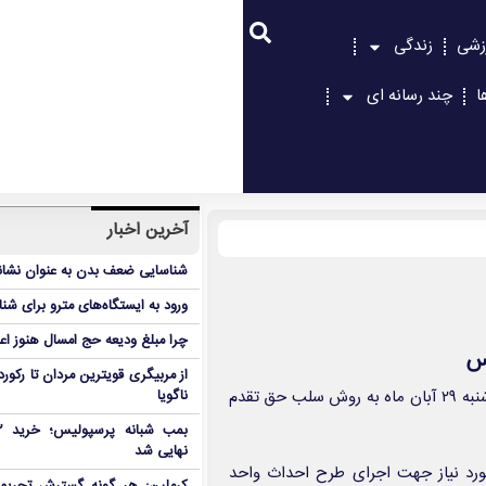
زشی
زندگی
ا
چند رسانه ای
آخرین اخبار
شناسایی ضعف بدن به عنوان نشانگ
ورود به ایستگاه‌های مترو برای شن
چرا مبلغ ودیعه حج امسال هنوز ا
رس
از مربیگری قویترین مردان تا رکور
پذیره‌نویسی سهام شرکت صبا فولاد خلیج فارس با نماد «فصباح» ازدوشنبه ۲۹ آبان ماه به روش سلب حق تقدم
ناگویا
نهایی شد
ورد نیاز جهت اجرای طرح احداث واحد