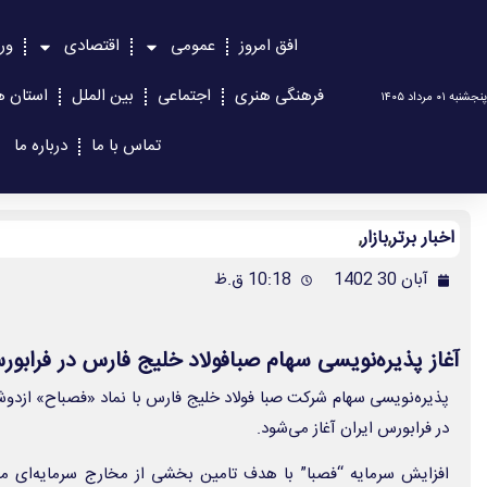
افق امروز
عمومی
اقتصادی
ور
فرهنگی هنری
اجتماعی
بین الملل
استان ه
پنجشنبه ۰۱ مرداد ۱۴۰۵
تماس با ما
درباره ما
اخبار برتر
,
بازار
,
آبان 30 1402
10:18 ق.ظ
آغاز پذیره‌نویسی سهام صبافولاد خلیج فارس در فرابو
در فرابورس ایران آغاز می‌شود.
افزایش سرمایه “فصبا” با هدف تامین بخشی از مخارج سرمایه‌ای م