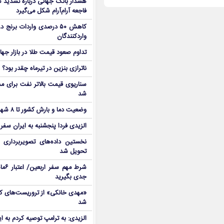
هشدار بانک جهانی درباره تشدید تن
فاجعه آرام‌آرام شکل می‌گیرد
کاهش ۵۰ درصدی واردات برنج
واردکنندگان
تداوم صعود قیمت طلا در بازار جها
ناترازی بنزین در تیرماه چقدر بود؟
سناریوی قیمت بالاتر نفت برای مد
شد
وضعیت دما و بارش کشور تا ۸ شهریور
الزیدی فردا پنجشنبه به ایران سفر
نخستین داده‌های تصویربرداری 
تحویل شد
شرط م
جدی بگیرید
شد
الزیدی: به ترامپ توصیه کردم به ا