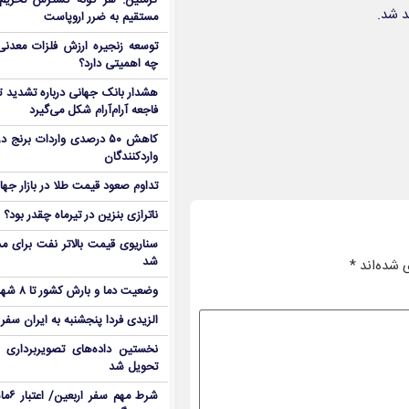
کرملین: هر گونه گسترش تحریم‌
مستقیم به ضرر اروپاست
توسعه زنجیره ارزش فلزات معدنی 
چه اهمیتی دارد؟
هشدار بانک جهانی درباره تشدید تن
فاجعه آرام‌آرام شکل می‌گیرد
کاهش ۵۰ درصدی واردات برنج
واردکنندگان
تداوم صعود قیمت طلا در بازار جها
ناترازی بنزین در تیرماه چقدر بود؟
سناریوی قیمت بالاتر نفت برای مد
شد
 شده‌اند
*
وضعیت دما و بارش کشور تا ۸ شهریور
الزیدی فردا پنجشنبه به ایران سفر
نخستین داده‌های تصویربرداری 
تحویل شد
شرط م