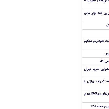
ش‌ها در خاورمیانه؛
 در پی افت توان مالی
نی
ت طولانی‌تر تحکیم
 می کند
هوایی حریم تهران
هم سفر اربعین/ اعتبار ۶ماهه گذرنامه زیارتی را
«مهدی خانکی» از تروریست‌های کودتای دی۱۴۰۴ اعدام
یران حمله نکند