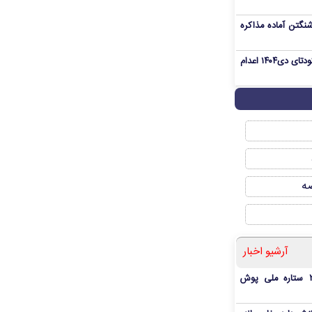
نگتن آماده مذاکره
«مهدی خانکی» از تروریست‌های کودتای دی۱۴۰۴ اعدام
صه
آرشیو اخبار
بمب شبانه پرسپولیس؛ خرید ۲ ستاره ملی پوش