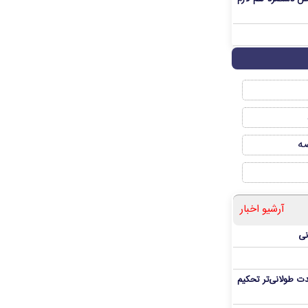
صه
آرشیو اخبار
نی
ت طولانی‌تر تحکیم