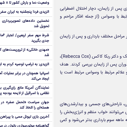
وضعیت دما و بارش کشور تا ۸ شهریور
اری یا ماه‌های پس از زایمان، دچار اختلال اضطرابی
الزیدی فردا پنجشنبه به ایران سفر
بط با وسواس (از جمله افکار مزاحم و
نخستین داده‌های تصویربرداری 
تحویل شد
شرط م
باط خواب و اضطراب، پژوهشگران حدود ۲۳۰ زن را در مراحل مختلف بارداری و پس از زایمان
جدی بگیرید
شد
گروه پژوهشی به سرپرستی دکتر مری کیمِل (Mary Kimmel)؛ روانپزشک و دکتر ربکا کاکس (Rebecca Cox)،
دوران پس از زایمان بررسی کردند. هدف
الزیدی: به ترامپ توصیه کردم به ا
 و علائم مرتبط با وسواس مرتبط است یا
اسپانیا همچنان در برابر عملیات آمر
ایجاد می‌کند
نمایندگان آمریکا مانع رای‌گیری 
نظامی با اسرائیل از لایحه بودجه پ
جهان سیاست «تحمل صفر» در برا
ی، ناراحتی‌های جسمی و بیدارشدن‌های
هسته‌ای را اتخاذ کند
ی می‌توانند خواب منظم و انرژی‌بخش را
آخرین بازی لیونل مسی با پیراهن آ
ه ماهه سوم بارداری بدتر می‌شود و کمی
گواهینامه موتورسواری بانوان در م