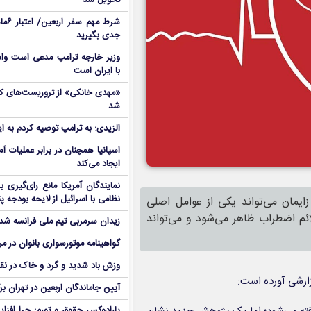
تحویل شد
شرط م
جدی بگیرید
وزیر خارجه ترامپ مدعی است واش
با ایران است
شد
الزیدی: به ترامپ توصیه کردم به ا
اسپانیا همچنان در برابر عملیات آمر
ایجاد می‌کند
نمایندگان آمریکا مانع رای‌گیری 
نظامی با اسرائیل از لایحه بودجه پ
زایمان می‌تواند یکی از عوامل اصلی
ائم اضطراب ظاهر می‌شود و می‌تواند
زیدان سرمربی تیم ملی فرانسه شد
گواهینامه موتورسواری بانوان در م
وزش باد شدید و گرد و خاک در نق
زارشی آورده است:
آیین جاماندگان اربعین در تهران بر
پارادوکس حقوق و تورم: چرا افزا