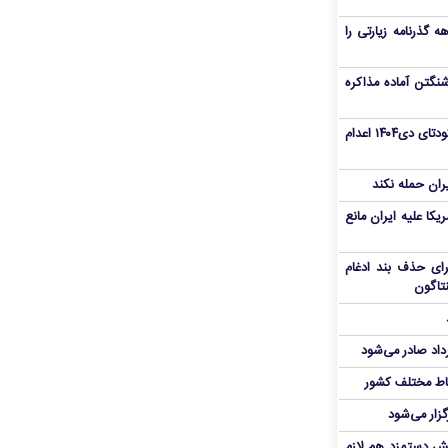
هم سفر اربعین/ اعتبار ۶ماهه گذرنامه زیارتی را
نگتن آماده مذاکره
«مهدی خانکی» از تروریست‌های کودتای دی۱۴۰۴ اعدام
یران حمله نکند
یکا علیه ایران مانع
برای حذف بند ادغام
نتاگون
رداد صادر می‌شود
اط مختلف کشور
گزار می‌شود
یش دستمزد هم لازم