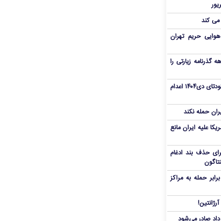
 می کند
هوایی حریم تهران
هم سفر اربعین/ اعتبار ۶ماهه گذرنامه زیارتی را
«مهدی خانکی» از تروریست‌های کودتای دی۱۴۰۴ اعدام
یران حمله نکند
یکا علیه ایران مانع
برای حذف بند ادغام
نتاگون
بر حمله به مراکز
رژانتین!
رداد صادر می‌شود