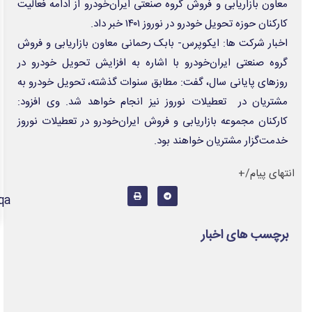
بیش از ۱۷۰ اثر رسانه‌ای در جشنواره «رسانه و سلامت» داوری شد
دستور سازمان غذا و دارو برای جمع‌آوری ۳ محصول سلامت‌محور
چالش نظارت بر درمانگران اینستاگرامی / نسخه وزارت بهداشت برای جلوگیری از
فعالیت پزشک‌نماها
رئال مدل مورینیو با برد به استقبال فصل جدید لالیگا رفت
پدر لیونل مسی درگذشت
اژدهاکش با قرارداد ۴ ساله پرسپولیسی شد
سکوی «سایبان سالمندان» در دستور کار سازمان بهزیستی
صف وام ازدواج تا پایان سال خالی می‌شود
https://ofoghemroz.ir/otqa
مادر شدن در سنین بالاتر؛ از فشار قضاوت اجتماعی تا ضرورت آمادگی روانی
وب گردی
دانش پیام
آوای اقتصاد