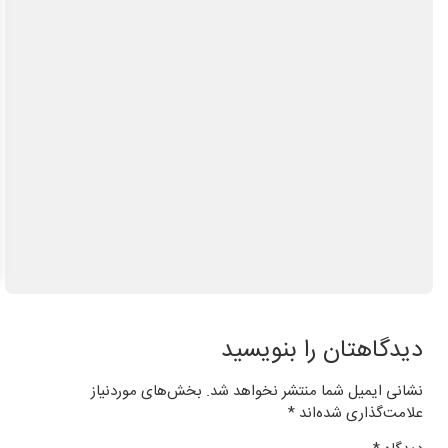
چرا قبوض برق برخی مشترکان افزایش چند برابری داشت؟
دسترسی فقط دو سکوی معاملات خودرو به استعلام‌ها تبعیض‌آمیز است
همتی: اظهارات وزیر خزانه‌داری آمریکا با مواضع قبلی وی متناقض است
تبادل‌نظر اعضای بریکس درباره نوآوری‌ها در حوزه خدمات آماری
کاهش آب رودخانه‌های آلمان، ۲۷ شهر ایتالیا در وضعیت هشدار گرما
بیش از ۱۷۰۰ مرگ بر اثر سریع‌ترین شیوع ابولا در جهان
زنگ خطر اقتصاد آلمان با کم‌آبی بی‌سابقه راین به صدا درآمد
گره تبدیل وضعیت نیروهای شرکتی / قانون مانع است یا پیمانکاران؟
گام جدید برای کاهش مصرف گاز در بخش خانگی