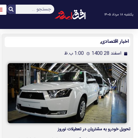
آخرین اخبار
آرشیو اخبار
خبرنگاری در روزهای سخت، سیمایی از مجاهدت فرهنگی و اجتماعی پیدا
می‌کند.
به لطف نولان به کام ایتالیا
نمایش گنجینه‌ای از شاهکارهای گمنام
زنبورداران غزه برداشت عسل را از سر گرفتند
محکومیت متا به پرداخت ۵۶۷ میلیون دلار غرامت در آمریکا
۲۰ هزار کانادایی بر اثر آتش سوزی گسترده خانه های خود را ترک کردند
دوربین‌ها سارقان میلیاردی را لو دادند
زلزله‌ ۴ ریشتری در حوالی هفتکل خوزستان
گردنبند قاپی در کریمخان/ دو متهم دستگیر شدند