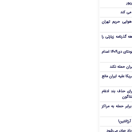
 می کند
هوایی حریم تهران
هم سفر اربعین/ اعتبار ۶ماهه گذرنامه زیارتی را
«مهدی خانکی» از تروریست‌های کودتای دی۱۴۰۴ اعدام
یران حمله نکند
یکا علیه ایران مانع
برای حذف بند ادغام
نتاگون
بر حمله به مراکز
رژانتین!
رداد صادر می‌شود