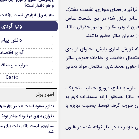
و هم دشوار است؟
ر فراگیر در فضای مجازی، نشست مشترک
طلا به ریل افزایش قیمت بازگشت
ه با استعمال دخانیات ایران امروز ۳۰ تیرماه در ساترا برگزار شد؛ در این نشست عباس
وب گردی
اون تدوین مقررات و امور حقوقی ساترا،
 مدیران ساترا حضور داشتند.
دانش پیام
ائه گزارش آماری پایش محتوای تولیدی
آوای اقتصاد
ستعمال دخانیات و اقدامات حقوقی ساترا
مزایده و مناق
ا حاوی صحنه‌های استعمال مواد دخانی
Daric
مبارزه با تبلیغ، ترویج، حمایت، تحریک،
اخبار برتر
ترا به‌منظور ارائه مستندات لازم به
ی صورت گرفته توسط جمعیت مبارزه با
تداوم صعود قیمت طلا در بازار جها
ناترازی بنزین در تیرماه چقدر بود؟
سناریوی قیمت بالاتر نفت برای مد
بازدارنده در نظر گرفته شده در قانون
شد