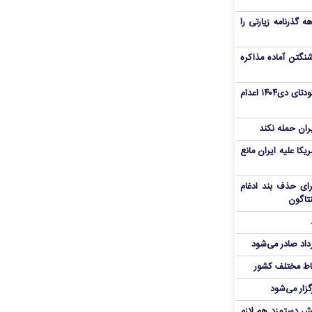
هم سفر اربعین/ اعتبار ۶ماهه گذرنامه زیارتی را
نگتن آماده مذاکره
«مهدی خانکی» از تروریست‌های کودتای دی۱۴۰۴ اعدام
یران حمله نکند
یکا علیه ایران مانع
برای حذف بند ادغام
نتاگون
رداد صادر می‌شود
اط مختلف کشور
گزار می‌شود
یش دستمزد هم لازم