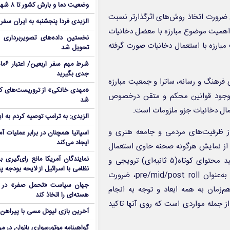
وضعیت دما و بارش کشور تا ۸ شهریور
ضرورت اتخاذ روش‌های اثرگذارتر نسبت
الزیدی فردا پنجشنبه به ایران سفر
بر اهمیت موضوع مبارزه با معضل دخانیات
نخستین داده‌های تصویربرداری 
مبارزه با استعمال دخانیات صورت گرفته
تحویل شد
شرط م
جدی بگیرید
 فرهنگ و رسانه، ساترا و جمعیت مبارزه
ن وجود قوانین محکم و متقن درخصوص
شد
ال دخانیات جزو ملزومات است.
الزیدی: به ترامپ توصیه کردم به ا
ز ظرفیت‌های مردمی و جامعه هنری و
اسپانیا همچنان در برابر عملیات آمر
ایجاد می‌کند
 از نمایش هرگونه صحنه حاوی استعمال
نمایندگان آمریکا مانع رای‌گیری 
دخانیات در تولیدات سکوهای نمایش خانگی و حتی رسانه ملی، تولید محتوای کوتاه(۵ ثانیه‌ای) ترویجی و
نظامی با اسرائیل از لایحه بودجه پ
آموزشی جهت پخش قبل، حین و پس از سریال‎های نمایش خانگی به‌عنوان pre/mid/post roll، ضرورت
جهان سیاست «تحمل صفر» در برا
زمان به همه ابعاد و توجه به انجام
هسته‌ای را اتخاذ کند
 جمله مواردی است که روی آنها تاکید
آخرین بازی لیونل مسی با پیراهن آ
گواهینامه موتورسواری بانوان در م