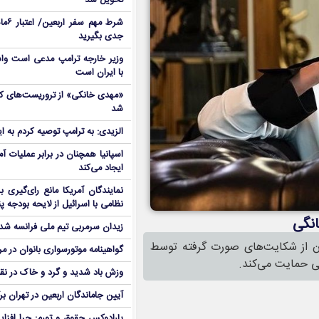
تحویل شد
شرط م
جدی بگیرید
وزیر خارجه ترامپ مدعی است واش
با ایران است
شد
الزیدی: به ترامپ توصیه کردم به ا
اسپانیا همچنان در برابر عملیات آمر
ایجاد می‌کند
نمایندگان آمریکا مانع رای‌گیری 
نظامی با اسرائیل از لایحه بودجه پ
انگی
زیدان سرمربی تیم ملی فرانسه شد
مان از شکایت‌های صورت گرفته توسط
گواهینامه موتورسواری بانوان در م
ی حمایت می‌کند.
وزش باد شدید و گرد و خاک در نق
آیین جاماندگان اربعین در تهران بر
پارادوکس حقوق و تورم: چرا افزا