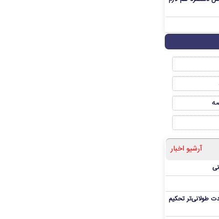
صه
آرشیو اخبار
نی
ت طولانی‌تر تحکیم