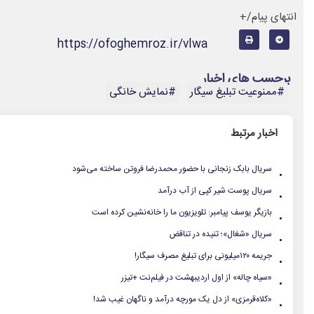
انتهای پیام/+
https://ofoghemroz.ir/vlwa
برچسب های اخبار
#ممنوعیت تبلیغ سیگار
#نمایش خانگی
اخبار مرتبط
.
سریال بابک زنجانی با حضور محمدرضا فروتن ساخته می‌شود
.
سریال پوست شیر کپی از آب درآمد
.
بازیگر یوسف پیامبر: تلویزیون ما را خانه‌نشین کرده است
.
سریال «شغال»؛ تنیده در تناقض
.
جریمه ۱۲۰میلیونی برای تبلیغ مصرف سیگار!
.
«سیاه چاله» از اول اردیبهشت در فیلم‌نت +تیزر
.
«کلاه‌قرمزی» از دل یک مورچه درآمد و ناگهان غیب شد!