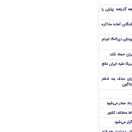
هم سفر اربعین/ اعتبار ۶ماهه گذرنامه زیارتی را
نگتن آماده مذاکره
«مهدی خانکی» از تروریست‌های کودتای دی۱۴۰۴ اعدام
یران حمله نکند
یکا علیه ایران مانع
برای حذف بند ادغام
نتاگون
رداد صادر می‌شود
اط مختلف کشور
گزار می‌شود
یش دستمزد هم لازم