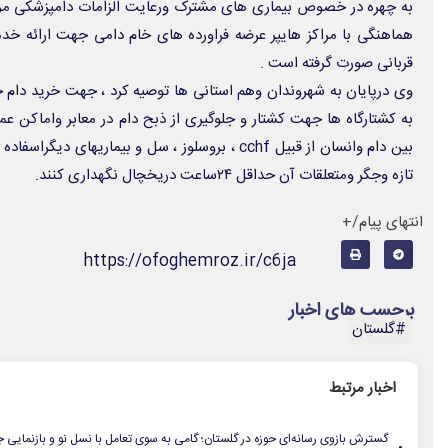
به چهره در خصوص بیماری های مشترک ورعایت الزامات دامپزشکی مرت
هماهنگی با مراکز هایپر عرضه فراورده های خام دامی جهت ارائه 
قربانی صورت گرفته است .
وی درپایان به شهروندان وهم استانی ها توصیه کرد ، جهت خرید دام خود
به کشتارگاه ها جهت کشتار و جلوگیری از ذبح دام در معابر واماکن ع
بین دام وانسان از قبیل cchf ، بروسلوز ، سل و بیماری
تازه وجگر ومتعلقات آن حداقل ۲۴ساعت دریخچال نگهداری کنند.
انتهای پیام/+
https://ofoghemroz.ir/c6ja
برچسب های اخبار
#گلستان
اخبار مرتبط
.
گسترش بازوی رسانه‌ای حوزه در گلستان؛ گامی به سوی تعامل با نسل نو و بازنمایی ج