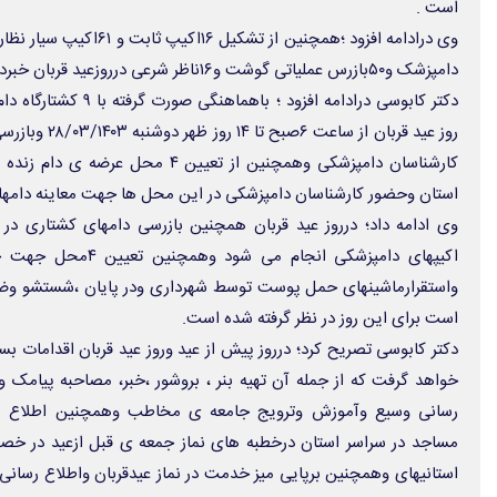
است .
دامپزشک و۵۰بازرس عملیاتی گوشت و۱۶ناظر شرعی درروزعید قربان خبرداد.
دکتر کابوسی درادامه افزود
روز عید قربان از
کارشناسان دامپزشکی وهمچنین از تعیین ۴
استان وحضور کارشناسان دامپزشکی در این محل ها جهت معاینه دامها
وی ادامه داد؛ درروز عید قربان همچنین بازرسی دامهای کشتاری در
اکیپهای دامپزشکی انجا
واستقرارماشینهای حمل پوست توسط شهرداری ودر پایان ،شستشو وضد
است برای این روز در نظر گرفته شده است.
دکتر کابوسی تصریح کرد؛ درروز پیش از عید وروز عید قربان اقدامات 
خواهد گرفت که از جمله آن تهیه بنر ، بروشور ،خبر، مصاحبه پیامک 
رسانی وسیع وآموزش وترویج جامعه ی مخاطب وهمچنین اطلاع رس
مساجد در سراسر استان درخطبه های نماز جمعه ی قبل ازعید در خ
استانیهای وهمچنین برپایی میز خدمت در نماز عیدقربان واطلاع رسانی