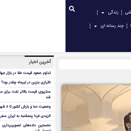
شی
زندگی
چند رسانه ای
آخرین اخبار
تداوم صعود قیمت طلا در بازار جها
ناترازی بنزین در تیرماه چقدر بود؟
سناریوی قیمت بالاتر نفت برای مد
شد
وضعیت دما و بارش کشور تا ۸ شهریور
الزیدی فردا پنجشنبه به ایران سفر
نخستین داده‌های تصویربرداری 