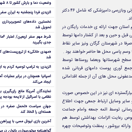
وضعیت دما و بارش کشور تا ۸ شهریور
وی درادامه افزود ؛همچنین از تشکیل ۱۶اکیپ ثابت و ۶۱اکیپ سیار نظارتی وبازرسی دامپزشکی که شامل ۴۶ دکتر
الزیدی فردا پنجشنبه به ایران سفر
نخستین داده‌های تصویربرداری 
 ؛ باهماهنگی صورت گرفته با ۹ کشتارگاه دام استان جهت ارائه ی خدمات رایگان در
تحویل شد
 ساعت ۶صبح تا ۱۴ روز ظهر دوشنبه ۲۸/۰۳/۱۴۰۳ وبازرسی قبل و حین و بعد از کشتار دامها توسط
شرط م
جدی بگیرید
 محل عرضه ی دام زنده صرفا در شهرستان گرگان ونیز سایر نقاط
 وسم پاسی محل ها حاضر خواهند بود .
شد
 سطح شهرستانها وبعضا روستاها توسط
الزیدی: به ترامپ توصیه کردم به ا
م می شود وهمچنین تعیین ۴محل جهت جمع آوری پوست دامهای قربانی شده
عفونی محل های آن از جمله اقداماتی
اسپانیا همچنان در برابر عملیات آمر
ایجاد می‌کند
نمایندگان آمریکا مانع رای‌گیری 
بسیارگسترده ای نیز در این خصوص صورت
نظامی با اسرائیل از لایحه بودجه پ
و سایر وسایل ارتباط جمعی جهت اطلاع
جهان سیاست «تحمل صفر» در برا
انی توسط ائمه جمعه وامام جماعت
هسته‌ای را اتخاذ کند
صوص رعایت الزامات بهداشتی توسط هم
آخرین بازی لیونل مسی با پیراهن آ
 وارائه بروشور ، پمفلت وتوضیحات چهره
گواهینامه موتورسواری بانوان در م