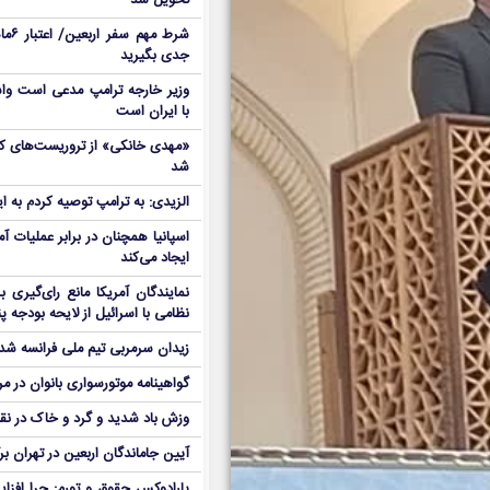
تحویل شد
شرط م
جدی بگیرید
وزیر خارجه ترامپ مدعی است واش
با ایران است
شد
الزیدی: به ترامپ توصیه کردم به ا
اسپانیا همچنان در برابر عملیات آمر
ایجاد می‌کند
نمایندگان آمریکا مانع رای‌گیری 
نظامی با اسرائیل از لایحه بودجه پ
زیدان سرمربی تیم ملی فرانسه شد
گواهینامه موتورسواری بانوان در م
وزش باد شدید و گرد و خاک در نق
آیین جاماندگان اربعین در تهران بر
پارادوکس حقوق و تورم: چرا افزا