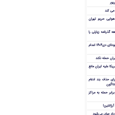
 می کند
هوایی حریم تهران
هم سفر اربعین/ اعتبار ۶ماهه گذرنامه زیارتی را
«مهدی خانکی» از تروریست‌های کودتای دی۱۴۰۴ اعدام
یران حمله نکند
یکا علیه ایران مانع
برای حذف بند ادغام
نتاگون
بر حمله به مراکز
رژانتین!
رداد صادر می‌شود