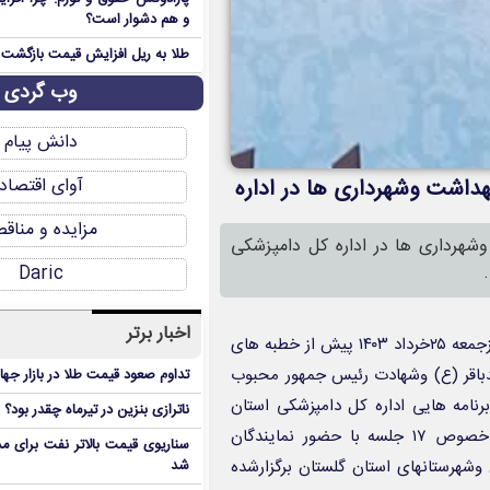
و هم دشوار است؟
طلا به ریل افزایش قیمت بازگشت
وب گردی
دانش پیام
آوای اقتصاد
کز بهداشت وشهرداری ها در اداره
مزایده و مناق
شت وشهرداری ها در اداره کل دامپزشکی
Daric
اخبار برتر
مومنی : خبرنگار گلستان : دکتر کابوسی ظهر روزجمعه ۲۵خرداد ۱۴۰۳ پیش از خطبه های
مدباقر (ع) وشهادت رئیس جمهور محبوب
تداوم صعود قیمت طلا در بازار جها
رنامه هایی اداره کل دامپزشکی استان
ناترازی بنزین در تیرماه چقدر بود؟
گلستان در خصوص عیدقربان ۱۴۰۳ انجام داده است گفت :دراین خصوص ۱۷ جلسه با حضور نمایندگان
سناریوی قیمت بالاتر نفت برای مد
وشهرستانهای استان گلستان برگزارشده
شد