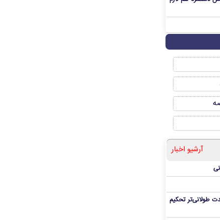
صه
آرشیو اخبار
نی
ت طولانی‌تر تحکیم