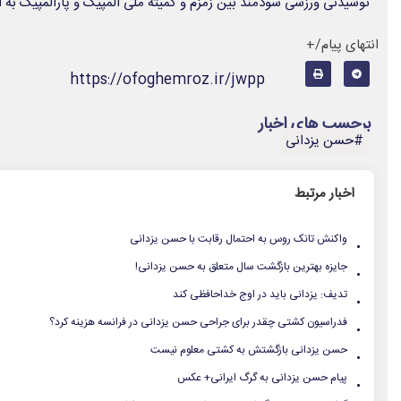
نوشیدنی ورزشی سودمند بین زمزم و کمیته ملی المپیک و پارالمپیک به ا
انتهای پیام/+
https://ofoghemroz.ir/jwpp
برچسب های اخبار
#حسن یزدانی
اخبار مرتبط
.
واکنش‌ تانک روس به احتمال رقابت با حسن یزدانی
.
جایزه بهترین بازگشت سال متعلق به حسن یزدانی!
.
تدیف: یزدانی باید در اوج خداحافظی کند
.
فدراسیون کشتی چقدر برای جراحی حسن یزدانی در فرانسه هزینه کرد؟
.
حسن یزدانی بازگشتش به کشتی معلوم نیست
.
پیام حسن یزدانی به گرگ ایرانی+ عکس