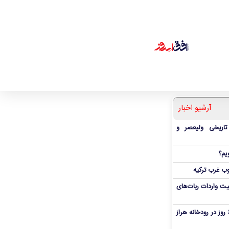
آرشیو اخبار
 تاریخی ولیعصر و
یم؟
ب غرب ترکیه
یت واردات ربات‌های
پیکر پدر و پسر غرق‌شده پس از ۶ روز در رودخانه هراز