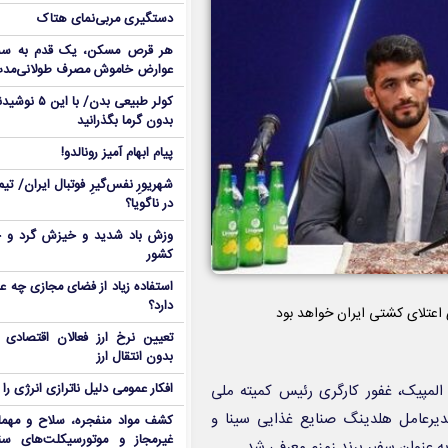
دستگیری مربی‌نمای هتاک
هر قرص مسکن، یک قدم به سمت
عوارض خاموش مصرف طولانی‌مد
کولر طبیعی بدن
بدون گرما بگذرانید
پیام ابهام آمیز رونالدو!
شهریورِ نفس‌گیرِ فوتبال ایران/ ت
در ناگویا؟
وزش باد شدید و خیزش گرد و خ
کشور
استفاده زیاد از فضای مجازی چه ع
دارد؟
 اعتلای کشتی ایران خواهد بود
تعیین نرخ ارز فعالان اقتصاد
بدون انتقال ارز
لمپیک، غفور کارگری رئیس کمیته ملی
افکار عمومی دلیل ناترازی انرژی را 
یرعامل هلدینگ صنایع غذایی سینا و
کشف مواد منفجره، سلاح و مهم
غیرمجاز و موتورسیکلت‌های سن
ه عنوان سفیر برند زمزم معرفی شد.