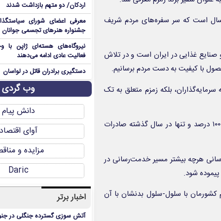
اردکان/ دو متهم بازداشت شدند
جمشیدی، مدیرعامل شرکت زمزم در این مراسم گفت: زمزم ۷۰ سال است که سر سفره‌های مردم شریف
معرفی اعضای شورای سیاستگذ
جشنواره هنرهای تجسمی جوانان ا
نیروگاه‌های هسته‌ای ژاپن با وجو
و صنایع غذایی در ایران است و در تلاش
فعالیت عادی ادامه می‌دهند
صول با کیفیت به دست مردم برسانیم.
دستگیری برادران قاتل در لواسان
وب گردی
رمایه‌گذاران، بلکه زمزم متعلق به تک
دانش پیام
مدیرعامل شرکت زمزم افزود: در سه سال گذشته فروش زمزم بیش از ۱۰۰ درصد و تنها در سال گذشته صادرات
آوای اقتصاد
مزایده و مناق
سانی هرچه بیشتر مسیر خدمت‌رسانی در
Daric
 پیموده شود.
کشورمان با سلول-سلول بدنشان با آن
اخبار برتر
آتش سوزی گسترده جنگلی در جنو