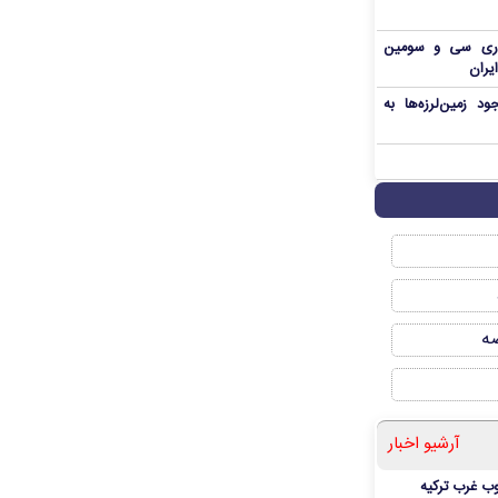
اری سی و سومین
یران
د زمین‌لرزه‌ها به
صه
آرشیو اخبار
ب غرب ترکیه