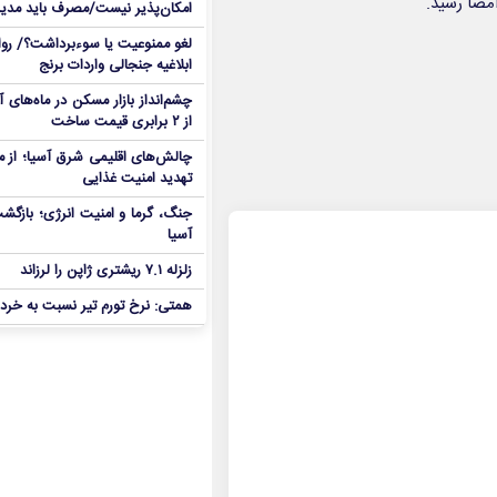
مضا رسید.
امکان‌پذیر نیست/مصرف باید مدی
لغو ممنوعیت یا سوءبرداشت؟/ روا
ابلاغیه جنجالی واردات برنج
چشم‌انداز بازار مسکن در ماه‌های
از ۲ برابری قیمت ساخت
چالش‌های اقلیمی شرق آسیا؛ از مو
تهدید امنیت غذایی
جنگ، گرما و امنیت انرژی؛ بازگش
آسیا
زلزله ۷.۱ ریشتری ژاپن را لرزاند
همتی: نرخ تورم تیر نسبت به خردا