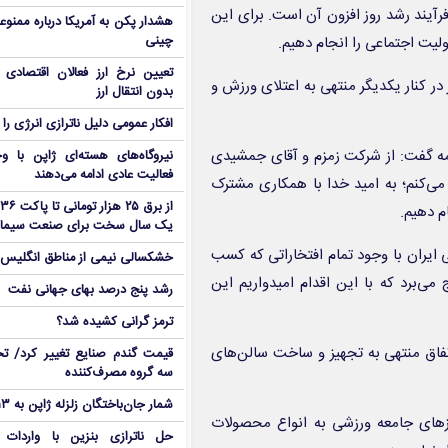
یند رشد روز افزون آن است. برای این
هشدار پکن به آمریکا درباره ممنوع
چینی
لیت اجتماعی را انجام دهیم.
تعیین نرخ ارز فعالان اقتصاد
ر کنار یکدیگر منتهی به اعتلای ورزش و
بدون انتقال ارز
افکار عمومی دلیل ناترازی انرژی را 
امه گفت: از شرکت زمزم و آقای جمشیدی
نیروگاه‌های هسته‌ای ژاپن با وجو
فعالیت عادی ادامه می‌دهند
ی‌کنم؛ به امید خدا با همکاری مشترک
م دهیم.
یک سال سخت برای صنعت سیما
 ایران با وجود تمام افتخاراتی که کسب
خشکسالی نیمی از مناطق انگلیس ر
ی‌برد که با این اقدام امیدواریم این
رشد پنج درصد بهای جهانی نفت
ترمز گرانی کشیده شد؟
اتفاق منتهی به تجهیز و ساخت سالن‌های
قیمت گندم صنایع تغییر کرد/ تخ
سه گروه مصرف‌کننده
شمار جان‌باختگان زلزله ژاپن به ۱۳ نفر رسید
یازهای جامعه ورزشی به انواع محصولات
حل ناترازی بنزین با واردات