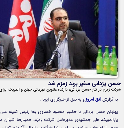
حسن یزدانی سفیر برند زمزم شد
شرکت زمزم در کنار حسن یزدانی، دارنده عناوین قهرمانی جهان و المپیک، برای
به گزارش
افق امروز
و به نقل از خبرگزاری ایرنا :
پهلوان حسن یزدانی با حضور محمود خسروی وفا رئیس کمیته ملی ا
پارالمپیک، علی جمشیدی مدیرعامل شرکت زمزم، حمیدرضا شیران مد
جمعی از اصحاب رسانه در سی‌امین نمایشگاه بین‌المللی آگروفود تهران ب