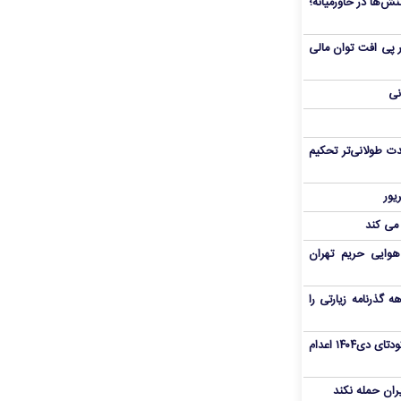
ش‌ها در خاورمیانه؛
 در پی افت توان مالی
نی
ت طولانی‌تر تحکیم
 می کند
هوایی حریم تهران
هم سفر اربعین/ اعتبار ۶ماهه گذرنامه زیارتی را
«مهدی خانکی» از تروریست‌های کودتای دی۱۴۰۴ اعدام
یران حمله نکند