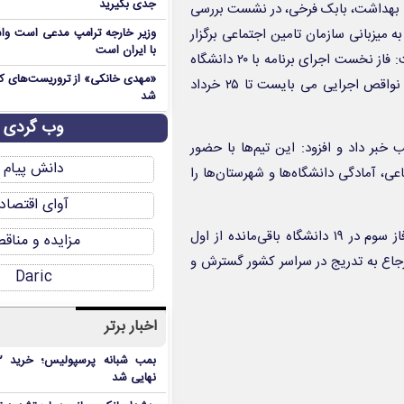
جدی بگیرید
رت بهداشت، بابک فرخی، در نشست بررسی
ه میزبانی سازمان تامین اجتماعی برگزار
وزیر خارجه ترامپ مدعی است واش
با ایران است
شد با اشاره به اجرای برنامه در شهرهای بالای ۲۰ هزار نفر جمعیت، گفت: فاز نخست اجرای برنامه با ۲۰ دانشگاه
علوم پزشکی کشور از اول تیرماه آغاز خواهد شد و تمامی چالش‌ها و نواقص اجرایی می بایست تا ۲۵ خرداد
شد
وب گردی
شهرستان‌های منتخب خبر داد و افزود: این تیم‌ها با حضور
دانش پیام
ی، آمادگی دانشگاه‌ها و شهرستان‌ها را
آوای اقتصاد
فرخی گفت: فاز دوم برنامه در ۲۰ دانشگاه دیگر از اول مرداد ۱۴۰۵ و فاز سوم در ۱۹ دانشگاه باقی‌مانده از اول
مزایده و مناق
ظام ارجاع به تدریج در سراسر کشور گسترش و
Daric
اخبار برتر
نهایی شد