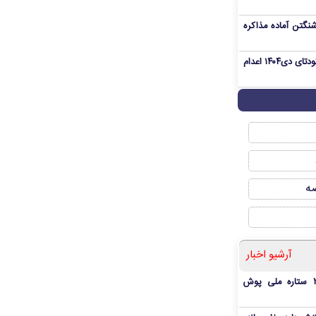
نگتن آماده مذاکره
«مهدی خانکی» از تروریست‌های کودتای دی۱۴۰۴ اعدام
صه
آرشیو اخبار
بمب شبانه پرسپولیس؛ خرید ۲ ستاره ملی پوش