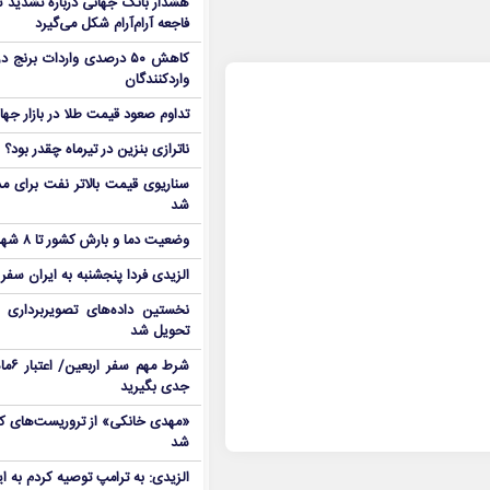
هشدار بانک جهانی درباره تشدید تن
فاجعه آرام‌آرام شکل می‌گیرد
کاهش ۵۰ درصدی واردات برنج
واردکنندگان
تداوم صعود قیمت طلا در بازار جها
ناترازی بنزین در تیرماه چقدر بود؟
سناریوی قیمت بالاتر نفت برای مد
شد
وضعیت دما و بارش کشور تا ۸ شهریور
الزیدی فردا پنجشنبه به ایران سفر
نخستین داده‌های تصویربرداری 
تحویل شد
شرط م
جدی بگیرید
شد
الزیدی: به ترامپ توصیه کردم به ا