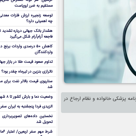
کرملین: هر گونه گسترش تحریم‌
مستقیم به ضرر اروپاست
توسعه زنجیره ارزش فلزات معدنی 
چه اهمیتی دارد؟
هشدار بانک جهانی درباره تشدید تن
فاجعه آرام‌آرام شکل می‌گیرد
کاهش ۵۰ درصدی واردات برنج
واردکنندگان
تداوم صعود قیمت طلا در بازار جها
ناترازی بنزین در تیرماه چقدر بود؟
سناریوی قیمت بالاتر نفت برای مد
شد
وضعیت دما و بارش کشور تا ۸ شهریور
امه پزشکی خانواده و نظام ارجاع در
الزیدی فردا پنجشنبه به ایران سفر
نخستین داده‌های تصویربرداری 
تحویل شد
شرط م