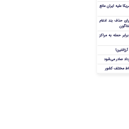
یکا علیه ایران مانع
برای حذف بند ادغام
نتاگون
بر حمله به مراکز
رژانتین!
رداد صادر می‌شود
اط مختلف کشور