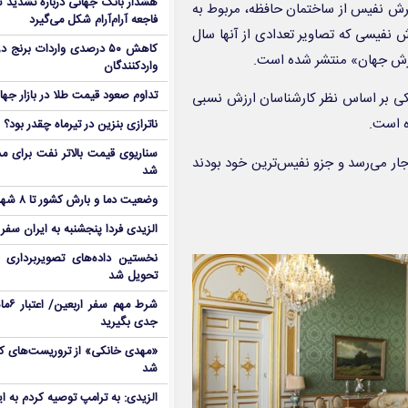
هشدار بانک جهانی درباره تشدید تن
فرش نفیس از ساختمان حافظه، مربوط به
فاجعه آرام‌آرام شکل می‌گیرد
در مجموعه سعدآباد گم شده است.» ۴۸ تخته فرش نفیسی که تصاویر تعدادی از آنها سال
کاهش ۵۰ درصدی واردات برنج
واردکنندگان
تداوم صعود قیمت طلا در بازار جها
ی بر اساس نظر کارشناسان ارزش نسبی
ناترازی بنزین در تیرماه چقدر بود؟
سناریوی قیمت بالاتر نفت برای مد
قدمت فرش‌هایی که توسط کارشناسان ارزش گذاری شده‌اند به دوره قاجار می‌رسد و جزو نفیس‌‎ترین خود بودند
شد
وضعیت دما و بارش کشور تا ۸ شهریور
الزیدی فردا پنجشنبه به ایران سفر
نخستین داده‌های تصویربرداری 
تحویل شد
شرط م
جدی بگیرید
شد
الزیدی: به ترامپ توصیه کردم به ا