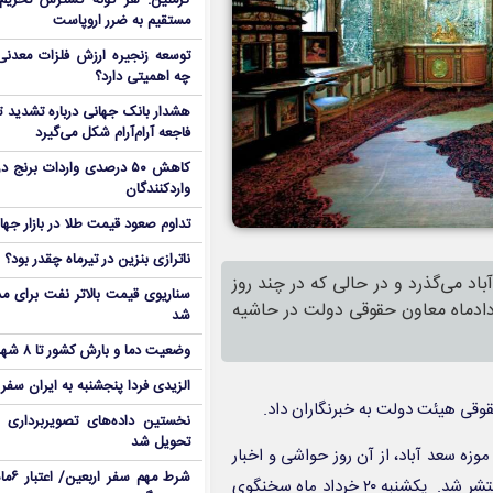
کرملین: هر گونه گسترش تحریم‌
مستقیم به ضرر اروپاست
توسعه زنجیره ارزش فلزات معدنی 
چه اهمیتی دارد؟
هشدار بانک جهانی درباره تشدید تن
فاجعه آرام‌آرام شکل می‌گیرد
کاهش ۵۰ درصدی واردات برنج
واردکنندگان
تداوم صعود قیمت طلا در بازار جها
ناترازی بنزین در تیرماه چقدر بود؟
د می‌گذرد و در حالی که در چند روز
سناریوی قیمت بالاتر نفت برای مد
 پیدا شدن‌شان منتشر شده بود امروز چهارشنبه 23 خردادماه معاون حقوقی دولت در حاشیه
شد
وضعیت دما و بارش کشور تا ۸ شهریور
الزیدی فردا پنجشنبه به ایران سفر
قی هیئت دولت به خبرنگاران داد.
نخستین داده‌های تصویربرداری 
تحویل شد
م شدن ۴۸ تخته فرش نفیس از موزه سعد آباد، از آن روز حواشی و اخبار
شرط م
ضد و نقیض بسیاری در مورد این اتفاق به صورت رسمی و غیر رسمی منتشر شد. یکشنبه ۲۰ خرداد ماه سخنگوی