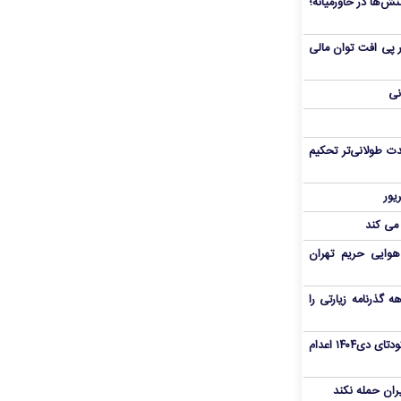
ش‌ها در خاورمیانه؛
 در پی افت توان مالی
نی
ت طولانی‌تر تحکیم
 می کند
هوایی حریم تهران
هم سفر اربعین/ اعتبار ۶ماهه گذرنامه زیارتی را
«مهدی خانکی» از تروریست‌های کودتای دی۱۴۰۴ اعدام
یران حمله نکند