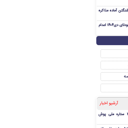
نگتن آماده مذاکره
«مهدی خانکی» از تروریست‌های کودتای دی۱۴۰۴ اعدام
صه
آرشیو اخبار
بمب شبانه پرسپولیس؛ خرید ۲ ستاره ملی پوش