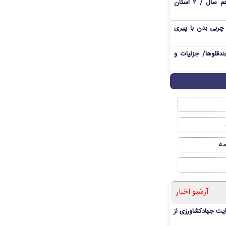
وضعیت آنفلوآنزا در هفته هجدهم سال / ۲ استان
چربی بدن با پیری
ندقلوها/ جزئیات و
صه
آرشیو اخبار
یت جهادکشاورزی از