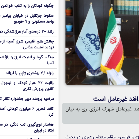
چگونه کودکان را به کتاب خواندن ع
واحد مسکونی و ۹ خودرو
رشد ۳۰ درصدی آمار غرق‌شدگی در کشور
چالش‌های اقلیمی شرق آسیا؛ از مو
تهدید امنیت غذایی
جنگ، گرما و امنیت انرژی؛ بازگش
آسیا
زلزله ۷.۱ ریشتری ژاپن را لرزاند
رقابت ۲۲ هزار کودک و نوج
کانون پرورش فکری
افند غیرعامل است
مرضیه برومند دبیر جشنواره تئاتر
ند غیرعامل شهرک انرژی ری به بیان
کاغذ تحریر ۶ میلیون تومان
کرد
ابتلا در ایران
ه و فرامين مقام معظم رهبري در بحث