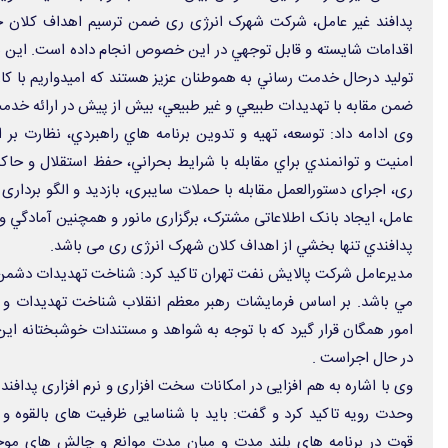
پدافند غير عامل، شركت شهرک انرژی ری ضمن ترسيم اهداف كلان خ
اقدامات شايسته و قابل توجهي در اين خصوص انجام داده است. اين ش
توليد درحال خدمت رساني به هموطنان عزيز هستند كه اميدواريم با كار
ضمن مقابه با تهديدات طبيعي و غير طبيعي، بيش از پيش در ارائه خدمت
وی ادامه داد: توسعه، تهيه و تدوين برنامه هاي راهبردي، نظارت بر 
امنيت و توانمندي براي مقابله با شرايط بحراني، حفظ استقلال و
ری، اجرای دستورالعمل مقابله با حملات سایبری، بازدید و الگو برداری
عامل، ایجاد بانک اطلاعاتی مشترک، برگزاری مانور و همچنين آمادگي 
پدافندي تنها بخشي از اهداف كلان شهرک انرژی ری می باشد.
مدیرعامل شرکت پالایش نفت تهران تاکید کرد: شناخت تهديدات دشمن ا
مي باشد. بر اساس فرمايشات رهبر معظم انقلاب شناخت تهديدات و راه
امور همگان قرار گيرد كه با توجه به شواهد و مستندات خوشبختانه ا
در حال اجراست .
وی با اشاره به هم افزایی در امکانات سخت افزاری و نرم افزاری پدافن
وحدت رویه تاکید کرد و گفت: باید با شناسایی ظرفیت های بالقوه 
قوت در برنامه های بلند مدت و میان مدت موانع و چالش های موج