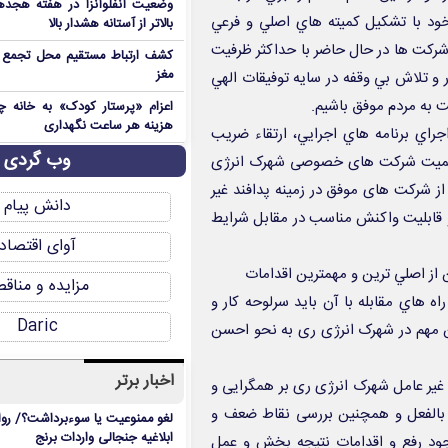
ود با تشكيل كميته هاي اصلي و فرعي
بالاتر از آستانه هشدار بالا
ركت ها در حال حاضر با حداكثر ظرفيت
کشف ارتباط مستقیم محل تجمع 
مغز
 و تلاش بي وقفه در سايه توفيقات الهي
 به مردم موفق باشیم.
اعزام «پرستار کودک» به خانه چ
هزینه هر ساعت نگهداری
اجراي برنامه هاي اجرايي، ارتقاء ضريب
وب گردی
 حاکمیت شرکت های خصوصی شهرک انرژی
 از شرکت های موفق در زمینه پدافند غیر
دانش پیام
و قابليت واكنش مناسب در مقابل شرايط
آوای اقتصاد
ز اصلي ترين و مهمترين اقدامات
مزایده و مناق
 هاي مقابله با آن بايد سرلوحه كار و
Daric
ين مهم در شهرک انرژی ری به نحو احسن
اخبار برتر
د غیر عامل شهرک انرژی ری بر همگرایی و
و بالفعل و همچنین بررسی نقاط ضعف و
لغو ممنوعیت یا سوءبرداشت؟/ روا
ابلاغیه جنجالی واردات برنج
ود رفع و اقدامات نتیجه بخش و عمل