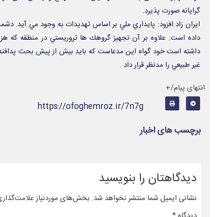
گرایانه صورت پذیرد.
ایران زاد افزود: پايداري ملي بر اساس تهديدات به وجود مي آيد. دشمن
داده است. علاوه بر آن تجهيز گروهك ها تروريستي در منطقه كه هزين
داشته است خود گواه اين مدعاست كه بايد بيش از پيش بحث پدافند غي
غير طبيعي را مدنظر قرار داد .
انتهای پیام/+
https://ofoghemroz.ir/7n7g
برچسب های اخبار
دیدگاهتان را بنویسید
نشانی ایمیل شما منتشر نخواهد شد.
بخش‌های موردنیاز علامت‌گذاری
دیدگاه
*