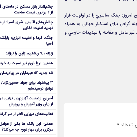
چشم‌انداز بازار مسکن در ماه‌های
از ۲ برابری قیمت ساخت
 امروزه جنگ سايبري را در اولويت قرار
چالش‌های اقلیمی شرق آسیا؛ از مو
ه گزافي براي استكبار جهاني به همراه
تهدید امنیت غذایی
ر عامل و مقابله با تهديدات خارجي و
جنگ، گرما و امنیت انرژی؛ بازگش
آسیا
زلزله ۷.۱ ریشتری ژاپن را لرزاند
همتی: نرخ تورم تیر نسبت به خردا
تله جدید کلاهبرداران در پیام‌رسان
۳ پیشنهاد برای جواد حسین‌نژاد/ م
توافق نرسیده‌ایم
آخرین وضعیت آزمونهای نهایی در
از زبان وزیر آموزش و پرورش
فعالیت‌های دریایی قطر از سر گرفت
همتی: این بانک ها یکی از عوامل 
 شده‌اند
*
مرکزی برای مهار تورم چه می‌کند؟