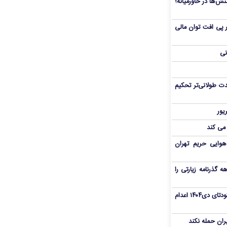
ش‌ها در خاورمیانه؛
 در پی افت توان مالی
نی
ت طولانی‌تر تحکیم
 می کند
هوایی حریم تهران
هم سفر اربعین/ اعتبار ۶ماهه گذرنامه زیارتی را
«مهدی خانکی» از تروریست‌های کودتای دی۱۴۰۴ اعدام
یران حمله نکند