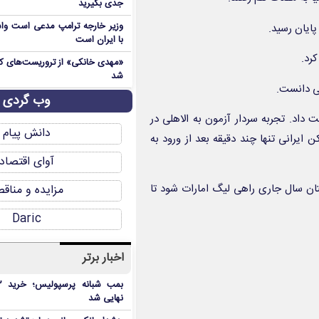
جدی بگیرید
وزیر خارجه ترامپ مدعی است واش
پایان رسید.
با ایران است
رد.
شد
لی دانست.
وب گردی
 داد. تجربه سردار آزمون به الاهلی در
دانش پیام
 ایرانی تنها چند دقیقه بعد از ورود به
آوای اقتصاد
تان سال جاری راهی لیگ‌ امارات شود تا
مزایده و مناق
Daric
اخبار برتر
نهایی شد