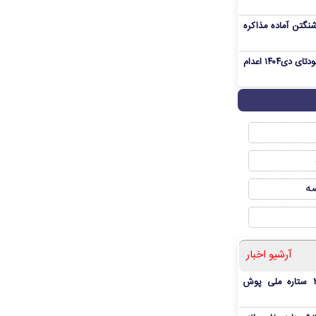
نگتن آماده مذاکره
«مهدی خانکی» از تروریست‌های کودتای دی۱۴۰۴ اعدام
صه
آرشیو اخبار
بمب شبانه پرسپولیس؛ خرید ۲ ستاره ملی پوش