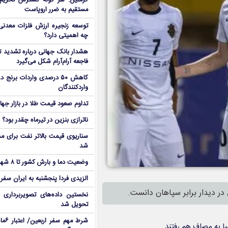
کرملین: هر گونه گسترش تحریم‌
مستقیم به ضرر اروپاست
توسعه زنجیره ارزش فلزات معدنی 
چه اهمیتی دارد؟
هشدار بانک جهانی درباره تشدید تن
فاجعه آرام‌آرام شکل می‌گیرد
کاهش ۵۰ درصدی واردات برنج
واردکنندگان
تداوم صعود قیمت طلا در بازار جها
ناترازی بنزین در تیرماه چقدر بود؟
سناریوی قیمت بالاتر نفت برای مد
شد
وضعیت دما و بارش کشور تا ۸ شهریور
الزیدی فردا پنجشنبه به ایران سفر
در دیدار برابر سپاهان دانست.
نخستین داده‌های تصویربرداری 
تحویل شد
شرط م
یا به مصاف هم رفتند.