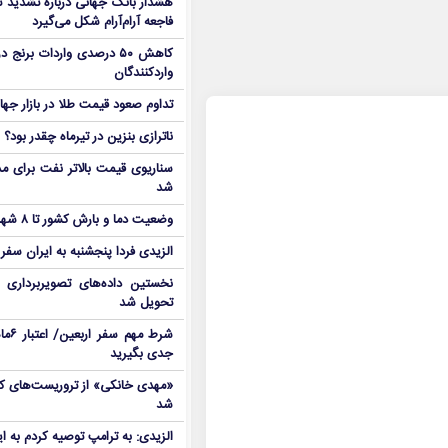
هشدار بانک جهانی درباره تشدید تن
فاجعه آرام‌آرام شکل می‌گیرد
کاهش ۵۰ درصدی واردات برنج
واردکنندگان
تداوم صعود قیمت طلا در بازار جها
ناترازی بنزین در تیرماه چقدر بود؟
سناریوی قیمت بالاتر نفت برای مد
شد
وضعیت دما و بارش کشور تا ۸ شهریور
الزیدی فردا پنجشنبه به ایران سفر
نخستین داده‌های تصویربرداری 
تحویل شد
شرط م
جدی بگیرید
شد
الزیدی: به ترامپ توصیه کردم به ا