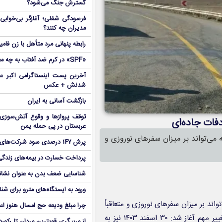
گسترش جنگ می‌شود؟
فرسودگی شغلی؛ آغازگر بی‌خوابی 
مدیران چه کنند؟
رابطه پنهانی مرد متأهل با زن فامی
«SPF» در کرم ضد آفتاب به چه معناست؟
آخرین پست اینستاگرامی اکبر عب
شدنش + عکس
بازگشت آسانی به ایران
توقف پروازها و وقوع آتش‌سوزی
عربستان در پی حمله یمن
 که می‌تواند بر میزان سفرهای نوروزی و
پرش ۱۴۷ درصدی سود شرکت‌های بورس در بهار
پرداخت خسارت در بیمه‌های زندگی ۷ برابر 
شناسایی ضعف بدن به عنوان نشانگ
ورود به ایستگاه‌های مترو برای شن
‌تواند بر میزان سفرهای نوروزی و متعاقباً
چرا مبلغ ودیعه حج امسال هنوز ا
آمار تصادفات جاده‌ای تأثیر بگذارد. امسال، تعطیلات نوروزی با یک تغییر مهم آغاز شد: ۳۰ اسفند ۱۴۰۳ نیز به
از مربیگری قویترین مردان تا رکور