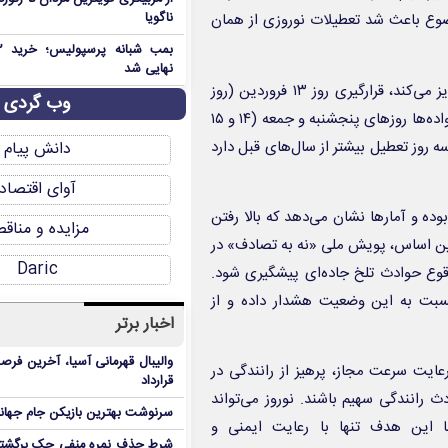
ناگویا
ضوع باعث شد تعطیلات نوروزی از همان
نهایی شد
از سوی دیگر، نکته‌ای که امسال را از لحاظ تعداد روزهای تعطیل متمایز می‌کند، قرارگیری روز ۱۳ فروردین (روز
وب گردی
طبیعت) در روز چهارشنبه است. این اتفاق سبب شده که بسیاری از خانواده‌ها روزهای پنجشنبه و جمعه (۱۴ و ۱۵
 به تعطیلات خود اضافه کنند. در نتیجه، نوروز ۱۴۰۴ عملاً سه روز تعطیل بیشتر از سال‌های قبل دارد
دانش پیام
آوای اقتصاد
ه و آمارها نشان می‌دهد که بالا رفتن
مزایده و مناق
مین اساس، پویش ملی «نه به تصادف» در
Daric
 وقوع حوادث تلخ جاده‌ای پیشگیری شود.
نسبت به این وضعیت هشدار داده و از
اخبار برتر
والیبال قهرمانی آسیا، آخرین فرصت
عایت سرعت مجاز، پرهیز از رانندگی در
قرارداد
رانندگی سهیم باشند. نوروز می‌تواند
سرنوشت بهترین بازیکن جام جه
ما این هدف تنها با رعایت ایمنی و
شرط حذف نمره منفی چک برگشتی