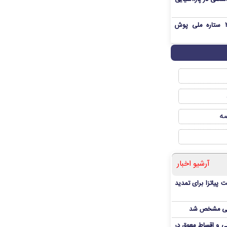
بمب شبانه پرسپولیس؛ خرید ۲ ستاره ملی پوش
صه
آرشیو اخبار
 پیاتزا برای تمدید
انی مشخص شد
 و اقساط معوق در