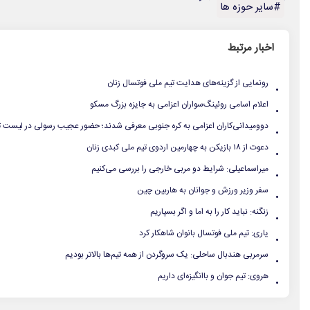
#سایر حوزه ها
اخبار مرتبط
.
رونمایی از گزینه‌های هدایت تیم ملی فوتسال زنان
.
اعلام اسامی روئینگ‌سواران اعزامی به جایزه بزرگ مسکو
.
دوومیدانی‌کاران اعزامی به کره جنوبی معرفی شدند؛ حضور عجیب رسولی در لیست ت
.
دعوت از ۱۸ بازیکن به چهارمین اردوی تیم ملی کبدی زنان
.
میراسماعیلی: شرایط دو مربی خارجی را بررسی می‌کنیم
.
سفر وزیر ورزش و جوانان به هاربین چین
.
زنگنه: نباید کار را به اما و اگر بسپاریم
.
یاری: تیم ملی فوتسال بانوان شاهکار کرد
.
سرمربی هندبال ساحلی: یک سروگردن از همه تیم‌ها بالاتر بودیم
.
هروی: تیم جوان و باانگیزه‌ای داریم