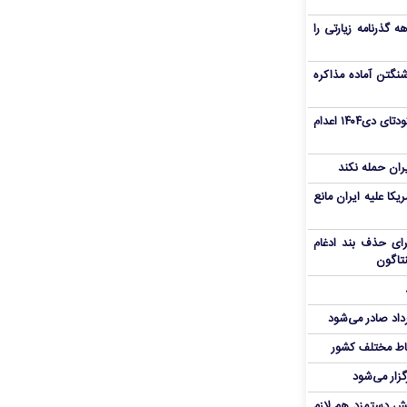
هم سفر اربعین/ اعتبار ۶ماهه گذرنامه زیارتی را
نگتن آماده مذاکره
«مهدی خانکی» از تروریست‌های کودتای دی۱۴۰۴ اعدام
یران حمله نکند
یکا علیه ایران مانع
برای حذف بند ادغام
نتاگون
رداد صادر می‌شود
اط مختلف کشور
گزار می‌شود
یش دستمزد هم لازم