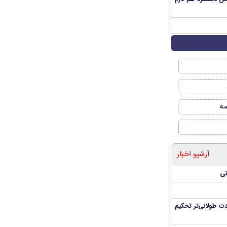
صه
آرشیو اخبار
نی
ت طولانی‌تر تحکیم