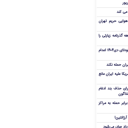
 می کند
هوایی حریم تهران
هم سفر اربعین/ اعتبار ۶ماهه گذرنامه زیارتی را
«مهدی خانکی» از تروریست‌های کودتای دی۱۴۰۴ اعدام
یران حمله نکند
یکا علیه ایران مانع
برای حذف بند ادغام
نتاگون
بر حمله به مراکز
رژانتین!
رداد صادر می‌شود