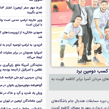
تحویل شد
شرط م
جدی بگیرید
وزیر خارجه ترامپ مدعی است واش
با ایران است
شد
الزیدی: به ترامپ توصیه کردم به ا
اسپانیا همچنان در برابر عملیات آمر
ایجاد می‌کند
نمایندگان آمریکا مانع رای‌گیری 
نظامی با اسرائیل از لایحه بودجه پ
ا کسب دومین برد
زیدان سرمربی تیم ملی فرانسه شد
ای مردان آسیا برابر کاظمه کویت به
گواهینامه موتورسواری بانوان در م
وزش باد شدید و گرد و خاک در نق
 دوره مسابقات هندبال جام باشگاه‌های
آیین جاماندگان اربعین در تهران بر
ا، در دیداری مهم به مصاف کاظمه کویت
پارادوکس حقوق و تورم: چرا افزا