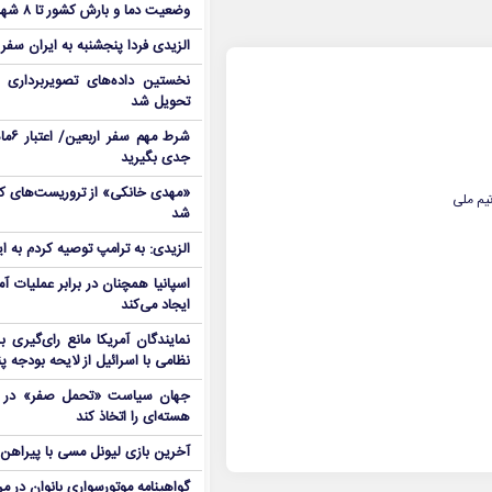
وضعیت دما و بارش کشور تا ۸ شهریور
الزیدی فردا پنجشنبه به ایران سفر
نخستین داده‌های تصویربرداری 
تحویل شد
شرط م
جدی بگیرید
یم ملی
شد
الزیدی: به ترامپ توصیه کردم به ا
اسپانیا همچنان در برابر عملیات آمر
ایجاد می‌کند
نمایندگان آمریکا مانع رای‌گیری 
نظامی با اسرائیل از لایحه بودجه پ
جهان سیاست «تحمل صفر» در برا
هسته‌ای را اتخاذ کند
آخرین بازی لیونل مسی با پیراهن آ
گواهینامه موتورسواری بانوان در م