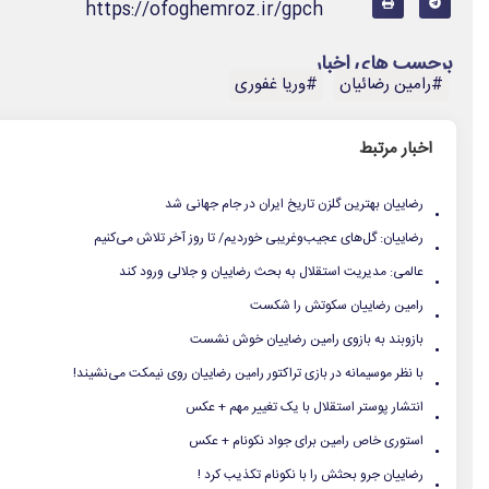
https://ofoghemroz.ir/gpch
برچسب های اخبار
#رامین رضائیان
#وریا غفوری
اخبار مرتبط
.
رضاییان بهترین گلزن تاریخ ایران در جام جهانی شد
.
رضاییان: گل‌های عجیب‌وغریبی خوردیم/ تا روز آخر تلاش می‌کنیم
.
عالمی: مدیریت استقلال به بحث رضاییان و جلالی ورود کند
.
رامین رضاییان سکوتش را شکست
.
بازوبند به بازوی رامین رضاییان خوش نشست
.
با نظر موسیمانه در بازی تراکتور رامین رضاییان روی نیمکت می‌نشیند!
.
انتشار پوستر استقلال با یک تغییر مهم + عکس
.
استوری خاص رامین برای جواد نکونام + عکس
.
رضاییان جرو بحثش را با نکونام تکذیب کرد !