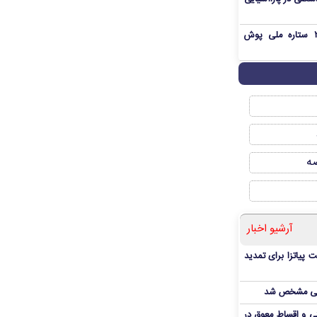
بمب شبانه پرسپولیس؛ خرید ۲ ستاره ملی پوش
صه
آرشیو اخبار
 پیاتزا برای تمدید
انی مشخص شد
 و اقساط معوق در