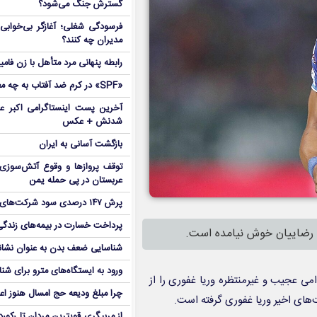
گسترش جنگ می‌شود؟
فرسودگی شغلی؛ آغازگر بی‌خوابی 
مدیران چه کنند؟
رابطه پنهانی مرد متأهل با زن فامی
«SPF» در کرم ضد آفتاب به چه معناست؟
آخرین پست اینستاگرامی اکبر عب
شدنش + عکس
بازگشت آسانی به ایران
توقف پروازها و وقوع آتش‌سوزی
عربستان در پی حمله یمن
پرش ۱۴۷ درصدی سود شرکت‌های بورس در بهار
پرداخت خسارت در بیمه‌های زندگی ۷ برابر 
ق رضاییان خوش نیامده است.
شناسایی ضعف بدن به عنوان نشانگ
ورود به ایستگاه‌های مترو برای شن
می عجیب و غیرمنتظره وریا غفوری را از
چرا مبلغ ودیعه حج امسال هنوز ا
های اخیر وریا غفوری گرفته است.
از مربیگری قویترین مردان تا رکور