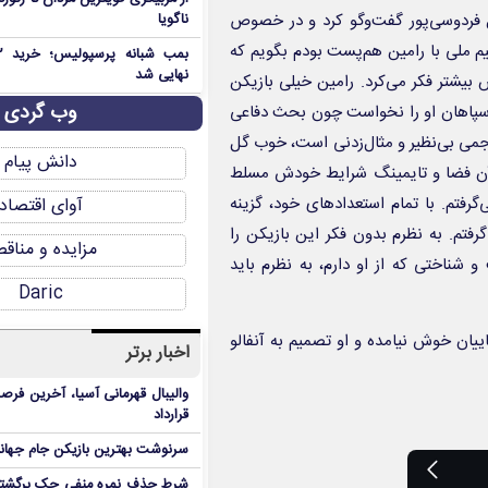
ل فردوسی‌پور گفت‌وگو کرد و در خصوص
ناگویا
یم ملی با رامین هم‌پست بودم بگویم که
نهایی شد
 تیمش بیشتر فکر می‌کرد. رامین خیلی بازیکن
وب گردی
ا سپاهان او را نخواست چون بحث دفاعی
هاجمی بی‌نظیر و مثال‌زدنی است، خوب گل
دانش پیام
 آن فضا و تایمینگ شرایط خودش مسلط
آوای اقتصاد
رفتم. به نظرم بدون فکر این بازیکن را
مزایده و مناق
شناختی که از او دارم، به نظرم باید
Daric
یان خوش نیامده و او تصمیم به آنفالو
اخبار برتر
والیبال قهرمانی آسیا، آخرین فرصت
قرارداد
سرنوشت بهترین بازیکن جام جه
شرط حذف نمره منفی چک برگشتی