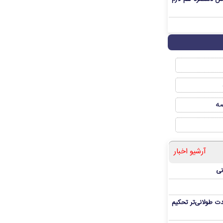
صه
آرشیو اخبار
نی
ت طولانی‌تر تحکیم