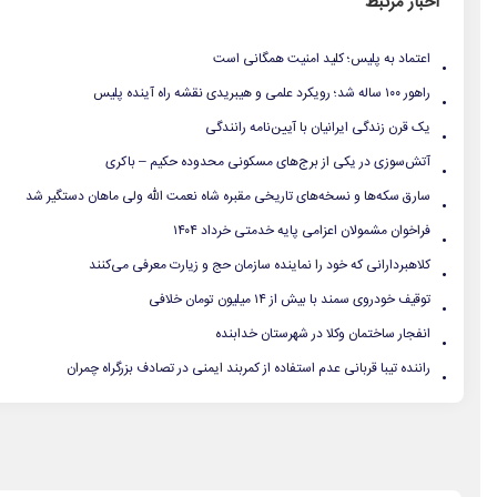
اخبار مرتبط
.
اعتماد به پلیس؛ کلید امنیت همگانی است
.
راهور ۱۰۰ ساله شد؛ رویکرد علمی و هیبریدی نقشه راه آینده پلیس
.
یک قرن زندگی ایرانیان با آیین‌نامه رانندگی
.
آتش‌سوزی در یکی از برج‌های مسکونی محدوده حکیم – باکری
.
سارق سکه‌ها و نسخه‌های تاریخی مقبره شاه نعمت الله ولی ماهان دستگیر شد
.
فراخوان مشمولان اعزامی پایه خدمتی خرداد ۱۴۰۴
.
کلاهبردارانی که خود را نماینده سازمان حج و زیارت معرفی می‌کنند
.
توقیف خودروی سمند با بیش از ۱۴ میلیون تومان خلافی
.
انفجار ساختمان وکلا در شهرستان خدابنده
.
راننده تیبا قربانی عدم استفاده از کمربند ایمنی در تصادف بزرگراه چمران