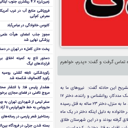
زمین‌لرزه ۴.۷ ریشتری جنوب ایتالیا را لرزاند
معرض کم‌آبی
کابوس خانوادگی در عباس‌آباد
مجوز جذب اعضای هیأت علمی د
پزشکی نهایی شد
پخت «نان کامل» در تهران در دستو
دستور تاج به کمیته اخلاق بر
رمانشاه تماس گرفت و گفت: «پدرم، خواهرم
قراردادهای لیگ
رکوردشکنی نابغه کشتی روسیه ب
رکورد گاتسالوف شکسته شد
شریح این حادته گفت: نیروهای ما به
هشدار پلیس فتا: با انتشار محت
مروج ناامنی در فضای مجازی برخو
سرعت، بدون اینکه معطل کلانتری شوند، به محل حادثه رفتند و با کمک مددکار، روانشناس و راننده، دختر ۱۷
ساله را با وجود مقاومت خانواده‌اش از خانه بیرون آوردند. در زمان ورود ما به منزل، دختر ۲۳ ساله به قتل رسیده
متروباس‌ به خط «تهرانپارس تا آزا
 خانواده به دلیل اینکه دختر در یک ماه
رستاخیز شعر پارسی در رسانه‌های 
اق گرفته بودند و در این شهرستان طلاق
بسته شدن جزئی در فرودگاه بین‌المل
راین اقدام به قتل دخترش کرده است.