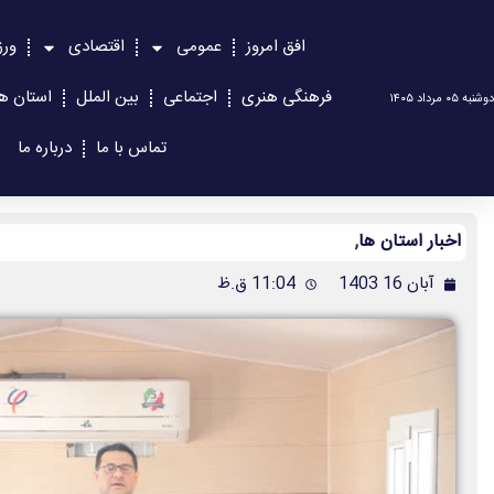
افق امروز
عمومی
اقتصادی
ور
فرهنگی هنری
اجتماعی
بین الملل
استان ها
دوشنبه ۰۵ مرداد ۱۴۰۵
تماس با ما
درباره ما
اخبار استان ها
,
آبان 16 1403
11:04 ق.ظ