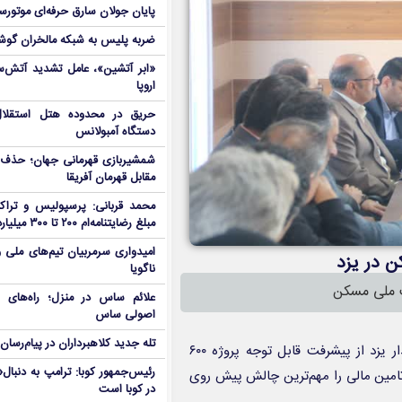
پایان جولان سارق حرفه‌ای موتورس
ضربه پلیس به شبکه مالخران گوش
«ابر آتشین»، عامل تشدید آتش‌س
اروپا
دستگاه آمبولانس
شمشیربازی قهرمانی جهان؛ حذف
مقابل قهرمان آفریقا
محمد قربانی: پرسپولیس و تراکت
مبلغ رضایتنامه‌ام ۲۰۰ تا ۳۰۰ میلیارد است!
امیدواری سرمربیان تیم‌های ملی 
ناگویا
ت ملی مسکن
علائم ساس در منزل؛ راه‌های 
اصولی ساس
تله جدید کلاهبرداران در پیام‌رسان
به گزارش روابط عمومی فرمانداری یزد سیدمحمدرضا مدرسی، فرماندار یزد از پیشرفت قابل توجه پروژه ۶۰۰
رئیس‌جمهور کوبا: ترامپ به دنب
مین مالی را مهم‌ترین چالش پیش روی
در کوبا است