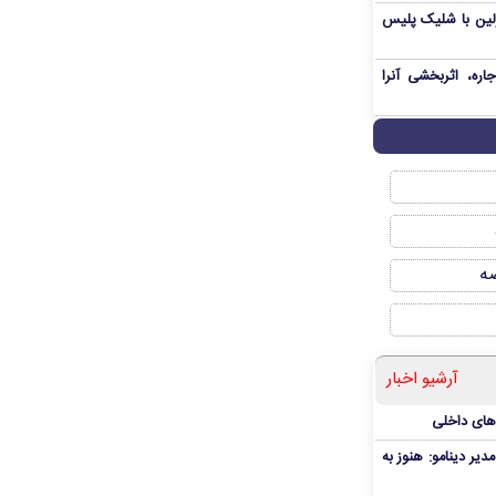
رلین با شلیک پلیس
ره، اثربخشی آنرا
صه
آرشیو اخبار
‌های داخلی
دیر دینامو: هنوز به