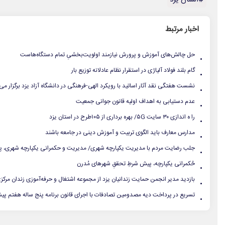
اخبار مرتبط
.
حل چالش‌های آموزش و پرورش نیازمند اولویت‌بخشیِ تمام دستگاه‌هاست
.
گام بلند فولاد آلیاژی در استقرار نظام عادلانه توزیع بار
.
نشست هفتگی نقد آثار اساتید با رویکرد الهی-فرهنگی در دانشگاه آزاد یزد برگزار می
.
عدم دستیابی به اهداف اولیه قانون جوانی جمعیت
.
را ه اندازی ۳۰ سایت ۵G/ بهره برداری از ۱۰۵طرح در استان یزد
.
مدارس معارف باید الگوی تربیت و آموزش دینی در جامعه باشند
.
جلب رضایت مردم با مدیریت یکپارچه شهری/ مدیریت و حکمرانی یکپارچه شهری، پیش
.
حُکمرانی یکپارچه، پیش شرطِ تحققِ شهرهای مُدرن
.
بازدید مدیر انجمن حمایت زندانیان یزد از مجموعه اشتغال و حرفه‌آموزی زندان مرکز
.
تسریع در پرداخت دیه مصدومین تصادفات با اجرای قانون برنامه پنج ساله هفتم پ