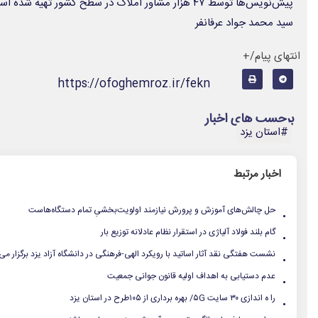
پیش‌نویس‌ها توسط ۴۷ هزار مشاور املاک در سطح کشور تهیه شده است.
سید محمد جواد عرفانفر
انتهای پیام/+
https://ofoghemroz.ir/fekn
برچسب های اخبار
#استان یزد
اخبار مرتبط
.
حل چالش‌های آموزش و پرورش نیازمند اولویت‌بخشیِ تمام دستگاه‌هاست
.
گام بلند فولاد آلیاژی در استقرار نظام عادلانه توزیع بار
.
نشست هفتگی نقد آثار اساتید با رویکرد الهی-فرهنگی در دانشگاه آزاد یزد برگزار می
.
عدم دستیابی به اهداف اولیه قانون جوانی جمعیت
.
را ه اندازی ۳۰ سایت ۵G/ بهره برداری از ۱۰۵طرح در استان یزد