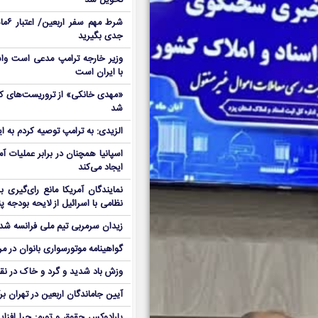
تحویل شد
شرط م
جدی بگیرید
وزیر خارجه ترامپ مدعی است واش
با ایران است
شد
الزیدی: به ترامپ توصیه کردم به ا
اسپانیا همچنان در برابر عملیات آمر
ایجاد می‌کند
نمایندگان آمریکا مانع رای‌گیری 
نظامی با اسرائیل از لایحه بودجه پ
زیدان سرمربی تیم ملی فرانسه شد
گواهینامه موتورسواری بانوان در م
وزش باد شدید و گرد و خاک در نق
آیین جاماندگان اربعین در تهران بر
پارادوکس حقوق و تورم: چرا افزا