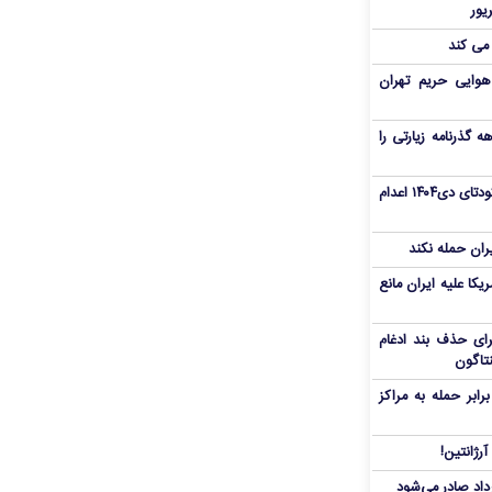
 می کند
هوایی حریم تهران
هم سفر اربعین/ اعتبار ۶ماهه گذرنامه زیارتی را
«مهدی خانکی» از تروریست‌های کودتای دی۱۴۰۴ اعدام
یران حمله نکند
یکا علیه ایران مانع
برای حذف بند ادغام
نتاگون
بر حمله به مراکز
رژانتین!
رداد صادر می‌شود