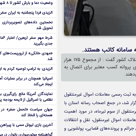
وضعیت دما و بارش کشور تا ۸ شهریور
الزیدی فردا پنجشنبه به ایران سفر
نخستین داده‌های تصویربرداری 
تحویل شد
شرط م
جدی بگیرید
معاون امور املاک و کاداستر و سخنگوی سازمان ثبت اسناد و املاک کشور گفت : از مجموع ۱۷۵ هزار
شد
 در کشور، 1۴۷ هزار مشاور دارای پروانه کسب معتبر برای اتصال به
الزیدی: به ترامپ توصیه کردم به ا
دهند.
اسپانیا همچنان در برابر عملیات آمر
ایجاد می‌کند
به ثبت رسمی معاملات اموال غیرمنتقول
نمایندگان آمریکا مانع رای‌گیری 
نظامی با اسرائیل از لایحه بودجه پ
گزار شد، در جمع اصحاب رسانه استان با
جهان سیاست «تحمل صفر» در برا
رمنتقول از سوم تیرماه، در مورد اهمیت
هسته‌ای را اتخاذ کند
عاملات اموال غیرمنقول، نقل و انتقالات
آخرین بازی لیونل مسی با پیراهن آ
جرائم و پرونده‌های قضایی، پولشویی و
گواهینامه موتورسواری بانوان در م