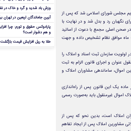
وزش باد شدید و گرد و خاک در نق
ه افزود : در ابتدا طرح ارتقای اسناد رسمی در سال ۱۳۹۵ تقدیم مجلس شورای اسلامی شد که پس از
آیین جاماندگان اربعین در تهران بر
نگهبان رد و بدل شد و در نهایت با
پارادوکس حقوق و تورم: چرا افزا
 صحن اصلی مجمع با دعوت از اساتید
و هم دشوار است؟
اه‌های اجرایی مرتبط، در تاریخ ۲۶ اردیبهشت‌ ماه موافق نظام تشخیص داده و جهت
طلا به ریل افزایش قیمت بازگشت
اولویت سازمان ثبت اسناد و املاک را
ول عنوان و اجرای قانون الزام به ثبت
این اموال، ساماندهی مشاوران املاک و
ماده یک این قانون پس از راه‌اندازی
ملاک اموال غیرمنقول باید به‌صورت رسمی
ران املاک است، بدین نحو که پس از
ملاتی مشاورین املاک پس از ایجاد تفاهم