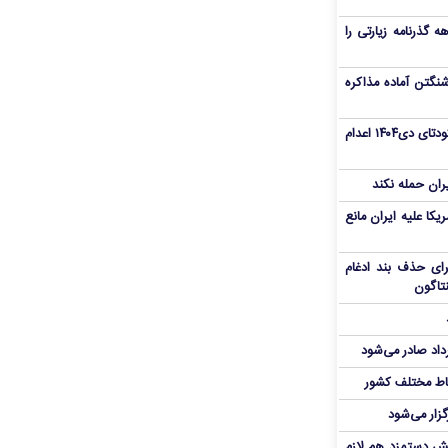
هم سفر اربعین/ اعتبار ۶ماهه گذرنامه زیارتی را
نگتن آماده مذاکره
«مهدی خانکی» از تروریست‌های کودتای دی۱۴۰۴ اعدام
یران حمله نکند
یکا علیه ایران مانع
برای حذف بند ادغام
نتاگون
رداد صادر می‌شود
اط مختلف کشور
گزار می‌شود
یش دستمزد هم لازم