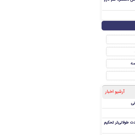
صه
آرشیو اخبار
نی
ت طولانی‌تر تحکیم