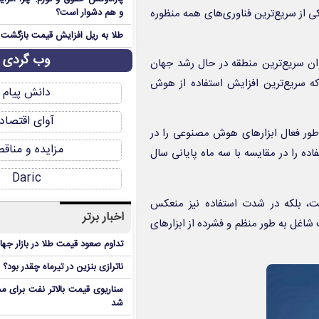
یه شده، نشان می‌دهد که هوش مصنوعی (AI) به یکی از سریع‌ترین فناوری‌های همه منظوره
و هم دشوار است؟
طلا به ریل افزایش قیمت بازگشت
وب گردی
ن سریع‌ترین منطقه در حال رشد جهان
ه سریع‌ترین افزایش استفاده از هوش
دانش پیام
آوای اقتصاد
۱۷٪ از نیروی کار جهانی به طور فعال ابزارهای هوش مصنوعی را در
مزایده و مناق
ه‌اند. این داده‌ها افزایش ۱.۵ درصدی استفاده را در مقایسه با سه ماه پایانی سال
Daric
ت، بلکه در شدت استفاده نیز منعکس
اخبار برتر
 ۲۶ کشور در سراسر جهان، بیش از ۳۰٪ از جمعیت شاغل به طور منظم و فشرده از ابزارهای
تداوم صعود قیمت طلا در بازار جها
ناترازی بنزین در تیرماه چقدر بود؟
سناریوی قیمت بالاتر نفت برای مد
شد