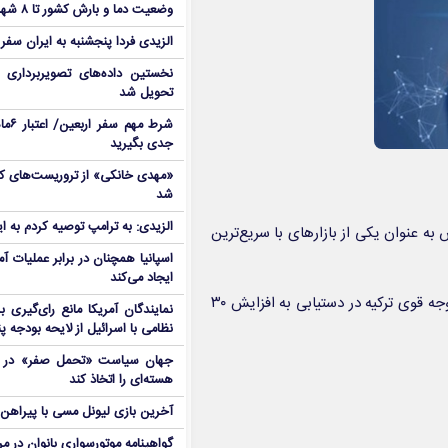
وضعیت دما و بارش کشور تا ۸ شهریور
الزیدی فردا پنجشنبه به ایران سفر
نخستین داده‌های تصویربرداری 
تحویل شد
شرط م
جدی بگیرید
شد
الزیدی: به ترامپ توصیه کردم به ا
 به عنوان یکی از بازارهای با سریع‌ترین
اسپانیا همچنان در برابر عملیات آمر
ایجاد می‌کند
این گزارش تأکید می‌کند که عوامل کلیدی و تاثیرگذار برای رشد قابل توجه قوی ترکیه در دستیابی به افزایش ۳۰
نمایندگان آمریکا مانع رای‌گیری 
نظامی با اسرائیل از لایحه بودجه پ
جهان سیاست «تحمل صفر» در برا
هسته‌ای را اتخاذ کند
آخرین بازی لیونل مسی با پیراهن آ
گواهینامه موتورسواری بانوان در م