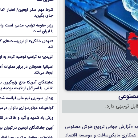
تحویل شد
شرط م
جدی بگیرید
وزیر خارجه ترامپ مدعی است واش
با ایران است
شد
الزیدی: به ترامپ توصیه کردم به ا
اسپانیا همچنان در برابر عملیات آمر
ایجاد می‌کند
نمایندگان آمریکا مانع رای‌گیری 
نظامی با اسرائیل از لایحه بودجه پ
زیدان سرمربی تیم ملی فرانسه شد
بل توجهی دارد.
گواهینامه موتورسواری بانوان در م
وزش باد شدید و گرد و خاک در نق
هی به «گزارش جهانی ترویج هوش مصنوعی
آیین جاماندگان اربعین در تهران بر
ه با همکاری مایکروسافت و موسسه اقتصاد
پارادوکس حقوق و تورم: چرا افزا