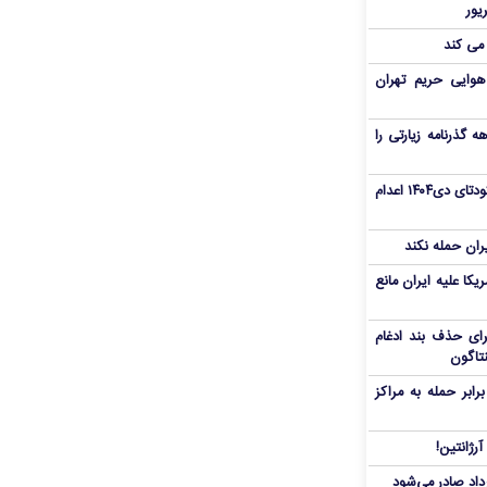
 می کند
هوایی حریم تهران
هم سفر اربعین/ اعتبار ۶ماهه گذرنامه زیارتی را
«مهدی خانکی» از تروریست‌های کودتای دی۱۴۰۴ اعدام
یران حمله نکند
یکا علیه ایران مانع
برای حذف بند ادغام
نتاگون
بر حمله به مراکز
رژانتین!
رداد صادر می‌شود