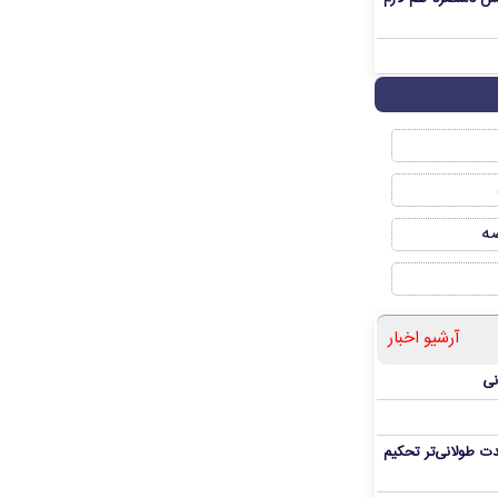
صه
آرشیو اخبار
نی
ت طولانی‌تر تحکیم