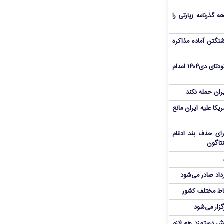
هم سفر اربعین/ اعتبار ۶ماهه گذرنامه زیارتی را
نگتن آماده مذاکره
«مهدی خانکی» از تروریست‌های کودتای دی۱۴۰۴ اعدام
یران حمله نکند
یکا علیه ایران مانع
برای حذف بند ادغام
نتاگون
رداد صادر می‌شود
اط مختلف کشور
گزار می‌شود
یش دستمزد هم لازم