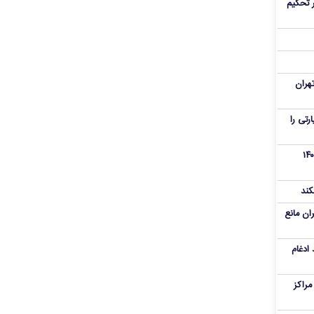
 تحکیم
هران
رنامه زیارتی را
از تروریست‌های کودتای دی۱۴۰۴
کند
ران مانع
 ادغام
راکز