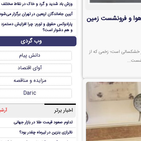
وزش باد شدید و گرد و خاک در نقاط مختلف 
آیین جاماندگان اربعین در تهران برگزار می‌شود
هوا و فرونشست زمین
پارادوکس حقوق و تورم: چرا افزایش دستمزد ه
و هم دشوار است؟
وب گردی
 از خشکسالی است؛ زخمی که از
دانش پیام
نشست...
آوای اقتصاد
مزایده و مناقصه
Daric
اخبار برتر
آرشی
تداوم صعود قیمت طلا در بازار جهانی
ناترازی بنزین در تیرماه چقدر بود؟