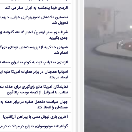
الزیدی فردا پنجشنبه به ایران سفر می کند
نخستین داده‌های تصویربرداری هوایی حریم ت
تحویل شد
شرط مهم سفر اربعین/ اعتبار ۶ماهه گذ
جدی بگیرید
«مهدی خانکی» 
اعدام شد
الزیدی: به ترامپ توصیه کردم به ایران حمله ن
اسپانیا همچنان در برابر عملیات آمریکا علیه ای
ایجاد می‌کند
نمایندگان آمریکا مانع رای‌گیری برای حذف بند
نظامی با اسرائیل از لایحه بودجه پنتاگون
جهان سیاست «تحمل صفر» در برابر حمله به م
هسته‌ای را اتخاذ کند
آخرین بازی لیونل مسی با پیراهن آرژانتین!
گواهینامه موتورسواری بانوان در مرداد صادر م