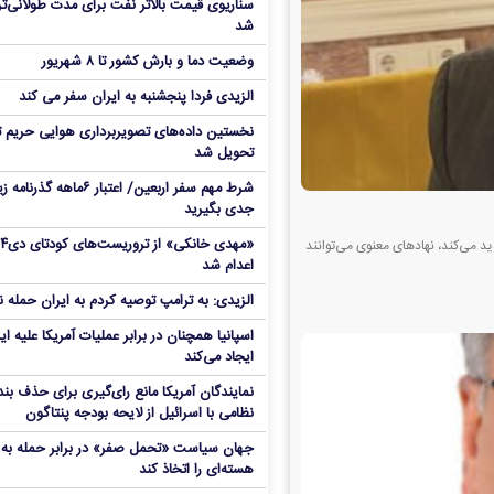
سناریوی قیمت بالاتر نفت برای مدت طولانی‌تر
شد
وضعیت دما و بارش کشور تا ۸ شهریور
الزیدی فردا پنجشنبه به ایران سفر می کند
نخستین داده‌های تصویربرداری هوایی حریم ت
تحویل شد
شرط مهم سفر اربعین/ اعتبار ۶ماهه گذ
جدی بگیرید
«مهدی خانکی» 
د می‌کند، نهادهای معنوی می‌توانند
اعدام شد
الزیدی: به ترامپ توصیه کردم به ایران حمله ن
اسپانیا همچنان در برابر عملیات آمریکا علیه ای
ایجاد می‌کند
نمایندگان آمریکا مانع رای‌گیری برای حذف بند
نظامی با اسرائیل از لایحه بودجه پنتاگون
جهان سیاست «تحمل صفر» در برابر حمله به م
هسته‌ای را اتخاذ کند