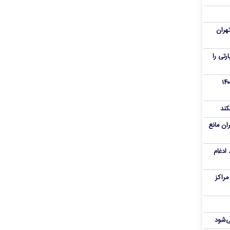
هران
رنامه زیارتی را
از تروریست‌های کودتای دی۱۴۰۴
کند
ران مانع
 ادغام
راکز
ی‌شود