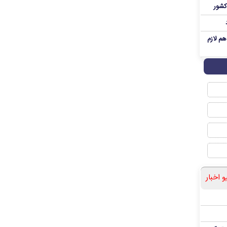
کشور
م لازم
و اخبار