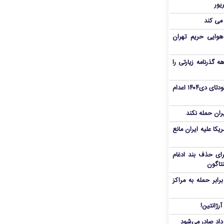
 می کند
هوایی حریم تهران
هم سفر اربعین/ اعتبار ۶ماهه گذرنامه زیارتی را
«مهدی خانکی» از تروریست‌های کودتای دی۱۴۰۴ اعدام
یران حمله نکند
یکا علیه ایران مانع
برای حذف بند ادغام
نتاگون
بر حمله به مراکز
رژانتین!
رداد صادر می‌شود