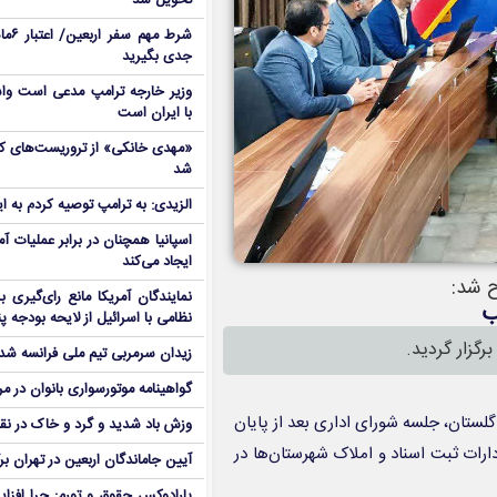
تحویل شد
شرط م
جدی بگیرید
وزیر خارجه ترامپ مدعی است واش
با ایران است
شد
الزیدی: به ترامپ توصیه کردم به ا
اسپانیا همچنان در برابر عملیات آمر
ایجاد می‌کند
ح شد:
نمایندگان آمریکا مانع رای‌گیری 
نظامی با اسرائیل از لایحه بودجه پ
رگزار گردید.
زیدان سرمربی تیم ملی فرانسه شد
گواهینامه موتورسواری بانوان در م
گلستان، جلسه شورای اداری بعد از پایان
وزش باد شدید و گرد و خاک در نق
اه ۱۴۰۳ به‌صورت وبیناری با ادارات ثبت اسناد و املاک شهرستان‌ها در
آیین جاماندگان اربعین در تهران بر
پارادوکس حقوق و تورم: چرا افزا