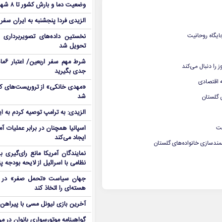
وضعیت دما و بارش کشور تا ۸ شهریور
الزیدی فردا پنجشنبه به ایران سفر
ایگاه روحانیت
نخستین داده‌های تصویربرداری 
تحویل شد
شرط م
 را دنبال می‌کند
جدی بگیرید
ه اقتصادی
شد
ن گلستان
الزیدی: به ترامپ توصیه کردم به ا
ست
اسپانیا همچنان در برابر عملیات آمر
ایجاد می‌کند
مندسازی خانواده‌های گلستان
نمایندگان آمریکا مانع رای‌گیری 
نظامی با اسرائیل از لایحه بودجه پ
جهان سیاست «تحمل صفر» در برا
هسته‌ای را اتخاذ کند
آخرین بازی لیونل مسی با پیراهن آ
گواهینامه موتورسواری بانوان در م