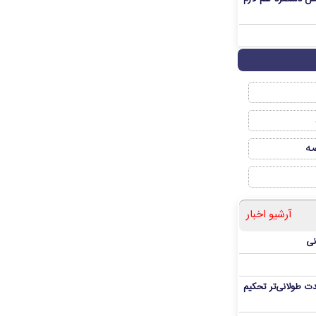
صه
آرشیو اخبار
نی
ت طولانی‌تر تحکیم