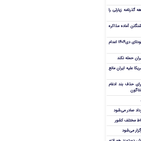
هم سفر اربعین/ اعتبار ۶ماهه گذرنامه زیارتی را
نگتن آماده مذاکره
«مهدی خانکی» از تروریست‌های کودتای دی۱۴۰۴ اعدام
یران حمله نکند
یکا علیه ایران مانع
برای حذف بند ادغام
نتاگون
رداد صادر می‌شود
اط مختلف کشور
گزار می‌شود
یش دستمزد هم لازم