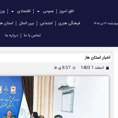
افق امروز
عمومی
اقتصادی
ورز
فرهنگی هنری
اجتماعی
بین الملل
استان ها
چهارشنبه ۳۱ تیر ۱۴۰۵
تماس با ما
درباره ما
اخبار استان ها
,
اسفند 1 1403
8:57 ق.ظ