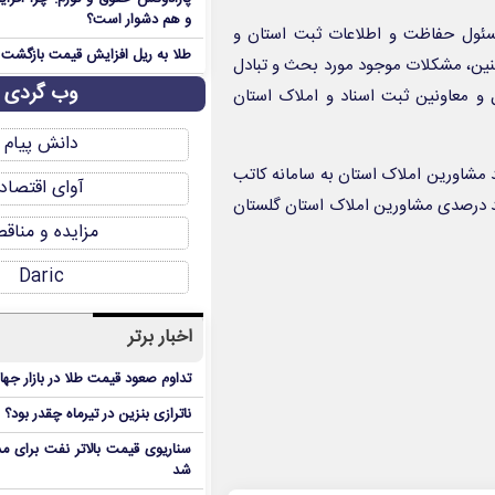
و هم دشوار است؟
مسئول حفاظت و اطلاعات ثبت استان و
طلا به ریل افزایش قیمت بازگشت
چنین، مشکلات موجود مورد بحث و تبادل
وب گردی
و معاونین ثبت اسناد و املاک استان
دانش پیام
یر کل ثبت اسناد و املاک استان گلستان از اتصال ۹۵ درصد مشاورین املاک استان به سامانه کاتب
آوای اقتصاد
 صد درصدی مشاورین املاک استان گلستان
مزایده و مناق
Daric
اخبار برتر
تداوم صعود قیمت طلا در بازار جها
ناترازی بنزین در تیرماه چقدر بود؟
سناریوی قیمت بالاتر نفت برای مد
شد